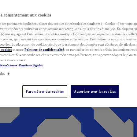
de consentement aux cookies
ses partenaires souhaitent placer des cookies et technologies similaires (« Cookie ») sur votre ap
votre expérience utilisateur et nos actions marketing, ainsi qu’à des fins d’analyse. En cliquant s
(i) nos réglages et l’utilisation de cookies ainsi que (ii) l’analyse subséquente des données collect
de cookies, qui peuvent être associées aux données collectées par l’utilisation de nos produits et le
sociées. Le placement de cookies, ainsi que le traitement des données sont décrits en détails dans
 cookies
et notre
Politique de confidentialité
, en particulier les objectifs précis, les destinataires t
es cookies. Si vous souhaitez choisir vous-même vos préférences, vous pouvez adapter le placem
mètres des cookies.
 TeamViewer
Mentions légales
ales
Paramètres des cookies
Autoriser tous les cookies