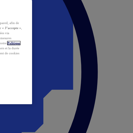
pareil, afin de
ur
« J’accepte »
,
ées via
s mesures
 notre
Politique
iers et la durée
ent de cookies