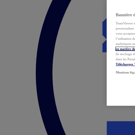
Bannière 
TeamViewer et 
personnaliser 
vous acceptez 
l’utilisation 
analytiques as
en matière de
de stockage d
dans les Para
Téléchargez
Mentions lég