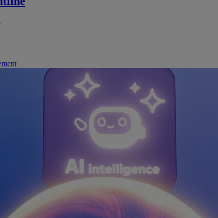
tline
.
nement