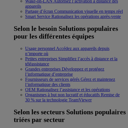
Wake-on-LAN
Autorisez l’activation à distance des
appareils
Partage d’écran
Communication visuelle en temps réel
Smart Service
Rationalisez les opérations après-vente
Selon le besoin
Solutions populaires
pour les différentes équipes
Usage personnel
Accédez aux appareils depuis
n’importe où
Petites entreprises
Simplifiez l’accès à distance et la
téléassistance
Grandes entreprises
Développez et protégez
l’informatique d’entreprise
Fournisseurs de services gérés
Gérez et maintenez
l’informatique des clients
OEM
Rationalisez l’assistance et les opérations
Organismes à but non lucratif et éducatifs
Remise de
30 % sur la technologie TeamViewer
Selon les secteurs
Solutions populaires
triées par secteur