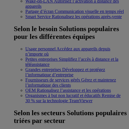
Wake-on-LAN
Autorisez l’activation à distance des
appareils
Partage d’écran
Communication visuelle en temps réel
Smart Service
Rationalisez les opérations après-vente
Selon le besoin
Solutions populaires
pour les différentes équipes
Usage personnel
Accédez aux appareils depuis
n’importe où
Petites entreprises
Simplifiez l’accès à distance et la
téléassistance
Grandes entreprises
Développez et protégez
l’informatique d’entreprise
Fournisseurs de services gérés
Gérez et maintenez
l’informatique des clients
OEM
Rationalisez l’assistance et les opérations
Organismes à but non lucratif et éducatifs
Remise de
30 % sur la technologie TeamViewer
Selon les secteurs
Solutions populaires
triées par secteur