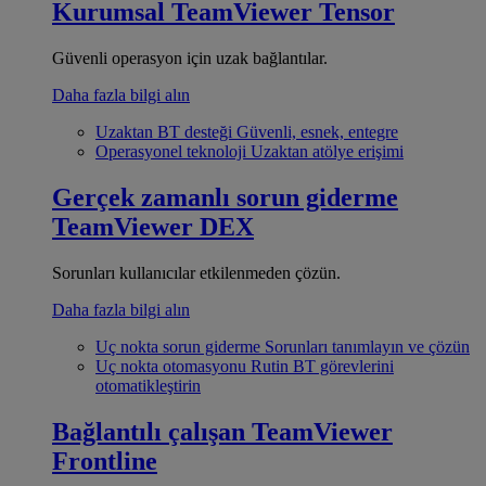
Kurumsal
TeamViewer Tensor
Güvenli operasyon için uzak bağlantılar.
Daha fazla bilgi alın
Uzaktan BT desteği
Güvenli, esnek, entegre
Operasyonel teknoloji
Uzaktan atölye erişimi
Gerçek zamanlı sorun giderme
TeamViewer DEX
Sorunları kullanıcılar etkilenmeden çözün.
Daha fazla bilgi alın
Uç nokta sorun giderme
Sorunları tanımlayın ve çözün
Uç nokta otomasyonu
Rutin BT görevlerini
otomatikleştirin
Bağlantılı çalışan
TeamViewer
Frontline