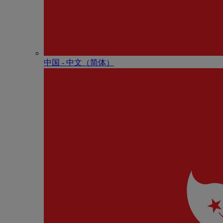
中国 - 中⽂（简体）