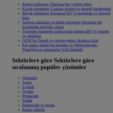
Kişisel kullanım
Cihazlara her yerden erişin
Küçük işletmeler
Uzaktan erişimi ve desteği basitleştirin
Büyük işletmeler
Kurumsal BT’yi genişletin ve güvenli
kılın
Serbest çalışanlar ve dijital göçebeler
Herhangi bir
konumdan güvenle çalışın
Yönetilen hizmetler sağlayıcıları
İstemci BT’yi yönetin
ve sürdürün
OEM’ler
Destek ve operasyonları aksaksız kılın
Kar amacı gütmeyen kuruluş ve eğitim kurumu
TeamViewer teknolojisi %30 indirimli
Sektörlere göre
Sektörlere göre
sıralanmış popüler çözümler
Otomotiv
Tarım
Lojistik
Üretim
Perakende
Sağlık
Bankacılık ve finans
Kamu sektörü