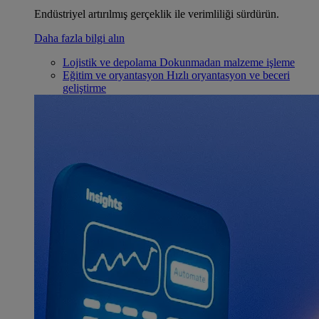
Endüstriyel artırılmış gerçeklik ile verimliliği sürdürün.
Daha fazla bilgi alın
Lojistik ve depolama
Dokunmadan malzeme işleme
Eğitim ve oryantasyon
Hızlı oryantasyon ve beceri
geliştirme