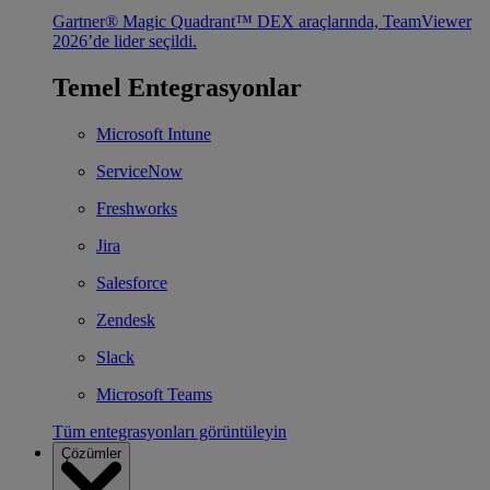
Gartner® Magic Quadrant™ DEX araçlarında, TeamViewer
2026’de lider seçildi.
Temel Entegrasyonlar
Microsoft Intune
ServiceNow
Freshworks
Jira
Salesforce
Zendesk
Slack
Microsoft Teams
Tüm entegrasyonları görüntüleyin
Çözümler