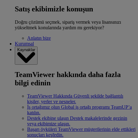
Satış ekibimizle konuşun
Doğru çözümü seçmek, sipariş vermek veya lisansınızı
yükseltmek konularında yardım mı gerekiyor?
Anlatın bize
Kurumsal
Kaynaklar
TeamViewer hakkında daha fazla
bilgi edinin
TeamViewer Hakkında
Güvenli şekilde bağlantılı
kişiler, yerler ve nesneler.
İş ortağımız olun
Global iş ortağı programı TeamUP’a
katılın.
Destek ekibine ulaşın
Destek makalelerinde gezinin
veya ekibimize ulaşın.
Başarı öyküleri
TeamViewer müşterilerinin elde ettikleri
sonuçları keşfedin.