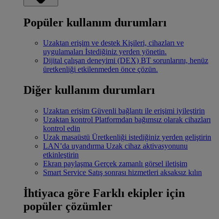
Popüler kullanım durumları
Uzaktan erişim ve destek
Kişileri, cihazları ve
uygulamaları İstediğiniz yerden yönetin.
Dijital çalışan deneyimi (DEX)
BT sorunlarını, henüz
üretkenliği etkilenmeden önce çözün.
Diğer kullanım durumları
Uzaktan erişim
Güvenli bağlantı ile erişimi iyileştirin
Uzaktan kontrol
Platformdan bağımsız olarak cihazları
kontrol edin
Uzak masaüstü
Üretkenliği istediğiniz yerden geliştirin
LAN’da uyandırma
Uzak cihaz aktivasyonunu
etkinleştirin
Ekran paylaşma
Gerçek zamanlı görsel iletişim
Smart Service
Satış sonrası hizmetleri aksaksız kılın
İhtiyaca göre
Farklı ekipler için
popüler çözümler