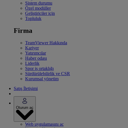
Sistem durumu
Özel modüller
Geliştiriciler için
Topluluk
Firma
TeamViewer Hakkında
Kariyer
Yatırımcılar
Haber odası
Liderlik
Spor iş ortaklığı
Sürdürülebilirlik ve CSR
Kurumsal yönetim
Satış İletişimi
Oturum aç
Web uygulamasını aç