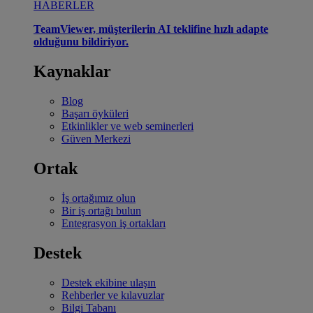
HABERLER
TeamViewer, müşterilerin AI teklifine hızlı adapte
olduğunu bildiriyor.
Kaynaklar
Blog
Başarı öyküleri
Etkinlikler ve web seminerleri
Güven Merkezi
Ortak
İş ortağımız olun
Bir iş ortağı bulun
Entegrasyon iş ortakları
Destek
Destek ekibine ulaşın
Rehberler ve kılavuzlar
Bilgi Tabanı