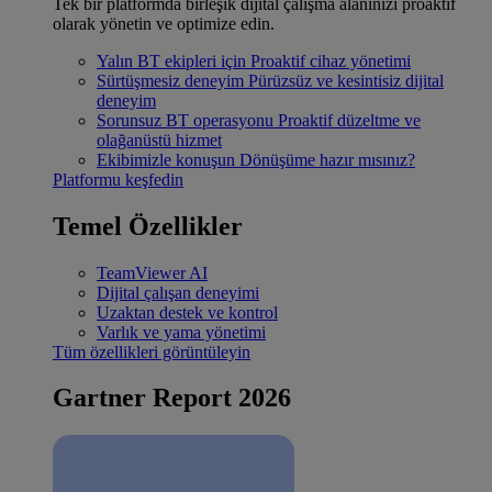
Tek bir platformda birleşik dijital çalışma alanınızı proaktif
olarak yönetin ve optimize edin.
Yalın BT ekipleri için
Proaktif cihaz yönetimi
Sürtüşmesiz deneyim
Pürüzsüz ve kesintisiz dijital
deneyim
Sorunsuz BT operasyonu
Proaktif düzeltme ve
olağanüstü hizmet
Ekibimizle konuşun
Dönüşüme hazır mısınız?
Platformu keşfedin
Temel Özellikler
TeamViewer AI
Dijital çalışan deneyimi
Uzaktan destek ve kontrol
Varlık ve yama yönetimi
Tüm özellikleri görüntüleyin
Gartner Report 2026