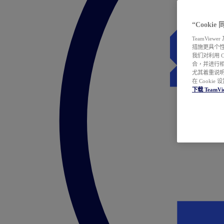
“Cooki
TeamVie
措施更具个
我们对利用 
合，并进行
尤其着重说明
在 Cookie
下载 TeamVi