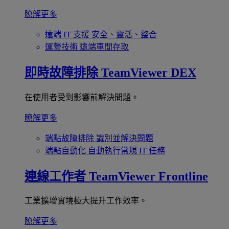
瞭解更多
遠端 IT 支援
安全、靈活、整合
運營技術
遠端車間存取
即時故障排除
TeamViewer DEX
在使用者受到影響前解決問題。
瞭解更多
端點故障排除
識別並解決問題
端點自動化
自動執行常規 IT 任務
連線工作者
TeamViewer Frontline
工業擴增實境極大提升工作效率。
瞭解更多