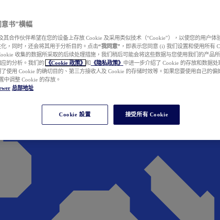
e 同意书”横幅
wer 及其合作伙伴希望在您的设备上存放 Cookie 及采用类似技术（“Cookie”），以使您的用
性化，同时，还会将其用于分析目的。点击
“我同意”
，即表示您同意 (i) 我们设置和使用所有 Cook
Cookie 收集的数据所采取的后续处理措施，我们稍后可能会将这些数据与您使用我们的产品
相应的分析。我们的
《Cookie 政策》
和
《隐私政策》
中进一步介绍了 Cookie 的存放和数据
了使用 Cookie 的确切目的、第三方接收人及 Cookie 的存储时效等。如果您要使用自己的
 设置中调整 Cookie 的存放。
ewer
总部地址
Cookie 設置
接受所有 Cookie