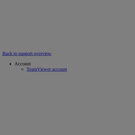
Back to support overview
Account
TeamViewer account