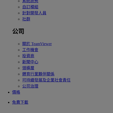
系統狀態
自訂模組
針對開發人員
社群
公司
關於 TeamViewer
工作機會
投資商
新聞中心
領導層
體育行業夥伴關係
可持續發展及企業社會責任
公司治理
價格
免費下載