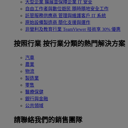
大型企業
擴展並保障企業 IT 安全
自由工作者與數位遊民
隨時隨地安全工作
託管服務供應商
管理與維護客戶 IT 系統
原始設備製造商
簡化支援與運作
非營利及教育行業
TeamViewer 技術享 30% 優惠
按照行業
按行業分類的熱門解決方案
汽車
農業
物流
製造業
零售
醫療保健
銀行與金融
公共領域
請聯絡我們的銷售團隊