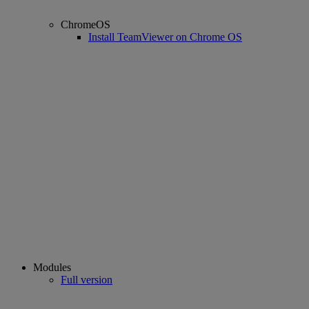
ChromeOS
Install TeamViewer on Chrome OS
Modules
Full version