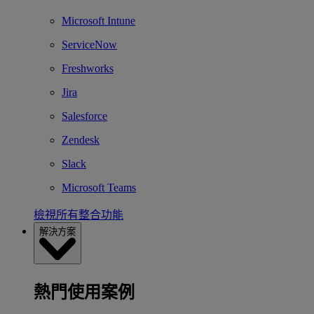
Microsoft Intune
ServiceNow
Freshworks
Jira
Salesforce
Zendesk
Slack
Microsoft Teams
檢視所有整合功能
解決方案
熱門使用案例