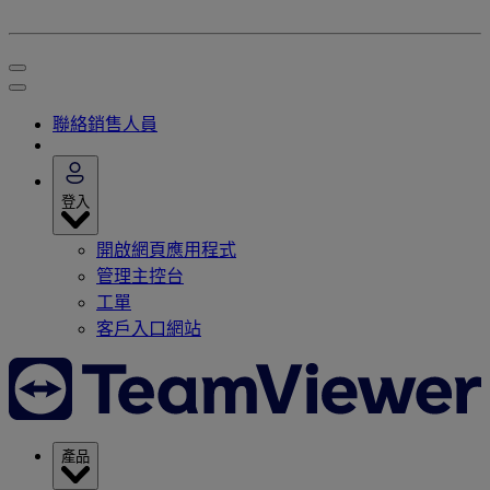
聯絡銷售人員
登入
開啟網頁應用程式
管理主控台
工單
客戶入口網站
產品