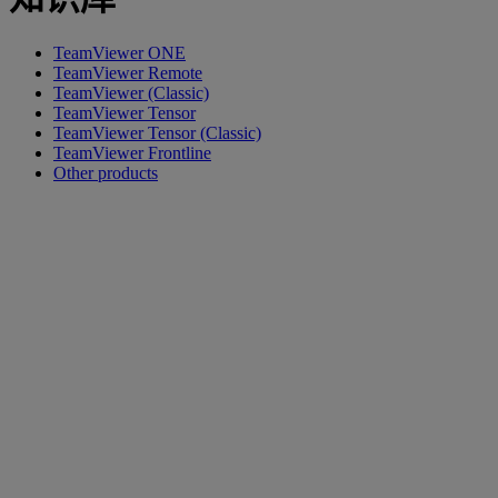
TeamViewer ONE
TeamViewer Remote
TeamViewer (Classic)
TeamViewer Tensor
TeamViewer Tensor (Classic)
TeamViewer Frontline
Other products