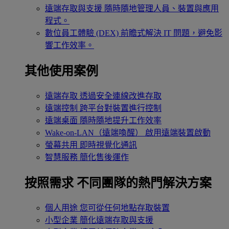
遠端存取與支援
隨時隨地管理人員、裝置與應用
程式。
數位員工體驗 (DEX)
前瞻式解決 IT 問題，避免影
響工作效率。
其他使用案例
遠端存取
透過安全連線改進存取
遠端控制
跨平台對裝置進行控制
遠端桌面
隨時隨地提升工作效率
Wake-on-LAN（遠端喚醒）
啟用遠端裝置啟動
螢幕共用
即時視覺化通訊
智慧服務
簡化售後運作
按照需求
不同團隊的熱門解決方案
個人用途
您可從任何地點存取裝置
小型企業
簡化遠端存取與支援