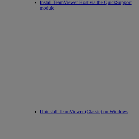
Install TeamViewer Host via the QuickSupport
module
Uninstall TeamViewer (Classic) on Windows