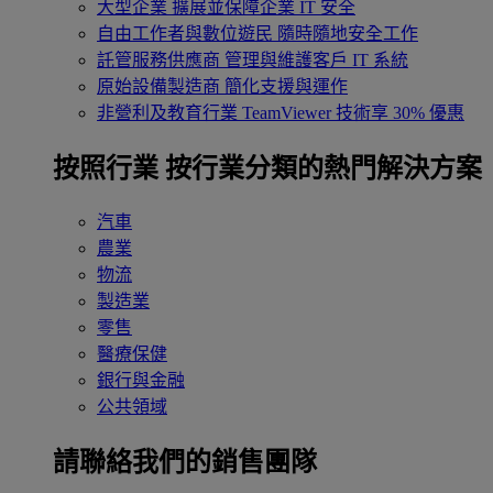
大型企業
擴展並保障企業 IT 安全
自由工作者與數位遊民
隨時隨地安全工作
託管服務供應商
管理與維護客戶 IT 系統
原始設備製造商
簡化支援與運作
非營利及教育行業
TeamViewer 技術享 30% 優惠
按照行業
按行業分類的熱門解決方案
汽車
農業
物流
製造業
零售
醫療保健
銀行與金融
公共領域
請聯絡我們的銷售團隊