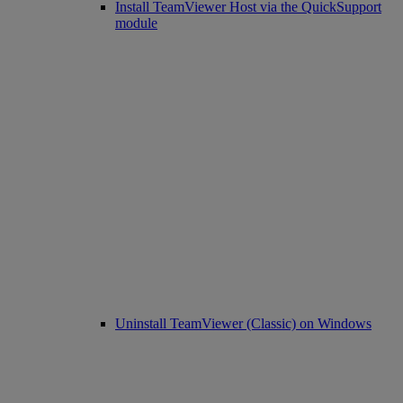
Install TeamViewer Host via the QuickSupport
module
Uninstall TeamViewer (Classic) on Windows