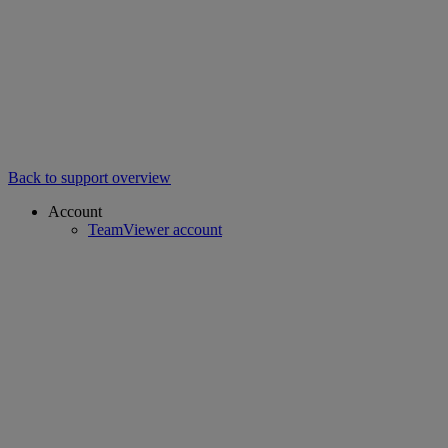
Back to support overview
Account
TeamViewer account