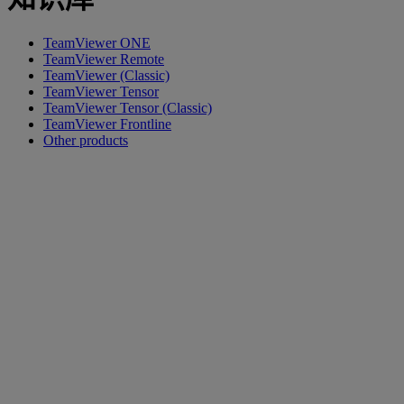
TeamViewer ONE
TeamViewer Remote
TeamViewer (Classic)
TeamViewer Tensor
TeamViewer Tensor (Classic)
TeamViewer Frontline
Other products