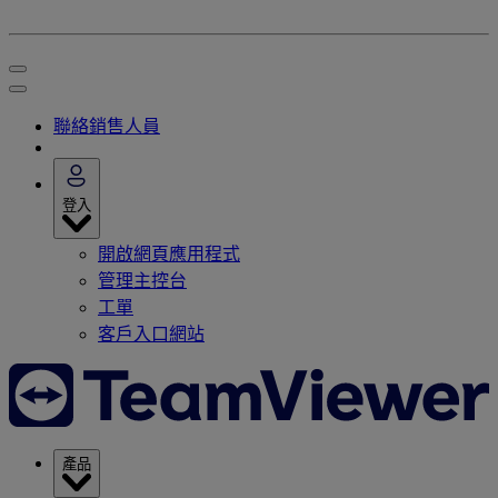
聯絡銷售人員
登入
開啟網頁應用程式
管理主控台
工單
客戶入口網站
產品