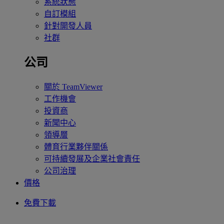
系統狀態
自訂模組
針對開發人員
社群
公司
關於 TeamViewer
工作機會
投資商
新聞中心
領導層
體育行業夥伴關係
可持續發展及企業社會責任
公司治理
價格
免費下載