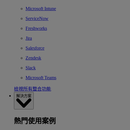
Microsoft Intune
ServiceNow
Freshworks
Jira
Salesforce
Zendesk
Slack
Microsoft Teams
檢視所有整合功能
解決方案
熱門使用案例