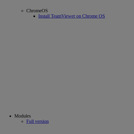
ChromeOS
Install TeamViewer on Chrome OS
Modules
Full version