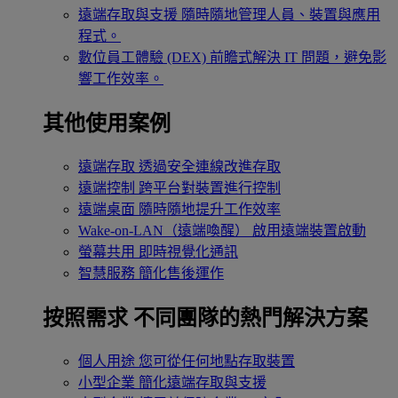
遠端存取與支援
隨時隨地管理人員、裝置與應用
程式。
數位員工體驗 (DEX)
前瞻式解決 IT 問題，避免影
響工作效率。
其他使用案例
遠端存取
透過安全連線改進存取
遠端控制
跨平台對裝置進行控制
遠端桌面
隨時隨地提升工作效率
Wake-on-LAN（遠端喚醒）
啟用遠端裝置啟動
螢幕共用
即時視覺化通訊
智慧服務
簡化售後運作
按照需求
不同團隊的熱門解決方案
個人用途
您可從任何地點存取裝置
小型企業
簡化遠端存取與支援