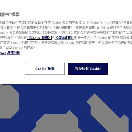
e 同意书”横幅
wer 及其合作伙伴希望在您的设备上存放 Cookie 及采用类似技术（“Cookie”），以使您的用
性化，同时，还会将其用于分析目的。点击
“我同意”
，即表示您同意 (i) 我们设置和使用所有 Cook
Cookie 收集的数据所采取的后续处理措施，我们稍后可能会将这些数据与您使用我们的产品
相应的分析。我们的
《Cookie 政策》
和
《隐私政策》
中进一步介绍了 Cookie 的存放和数据
了使用 Cookie 的确切目的、第三方接收人及 Cookie 的存储时效等。如果您要使用自己的
 设置中调整 Cookie 的存放。
ewer
总部地址
Cookie 設置
接受所有 Cookie