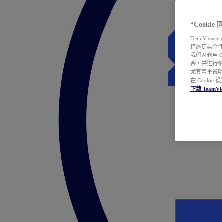
“Cooki
TeamVie
措施更具个
我们对利用 
合，并进行
尤其着重说明
在 Cookie
下载 TeamVi