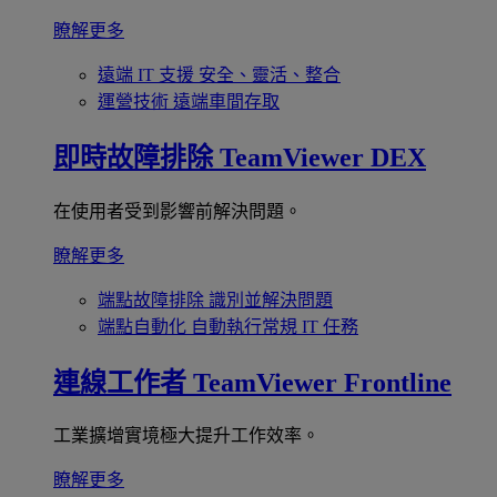
瞭解更多
遠端 IT 支援
安全、靈活、整合
運營技術
遠端車間存取
即時故障排除
TeamViewer DEX
在使用者受到影響前解決問題。
瞭解更多
端點故障排除
識別並解決問題
端點自動化
自動執行常規 IT 任務
連線工作者
TeamViewer Frontline
工業擴增實境極大提升工作效率。
瞭解更多