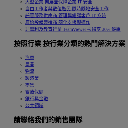
大型企業
擴展並保障企業 IT 安全
自由工作者與數位遊民
隨時隨地安全工作
託管服務供應商
管理與維護客戶 IT 系統
原始設備製造商
簡化支援與運作
非營利及教育行業
TeamViewer 技術享 30% 優惠
按照行業
按行業分類的熱門解決方案
汽車
農業
物流
製造業
零售
醫療保健
銀行與金融
公共領域
請聯絡我們的銷售團隊