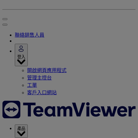
聯絡銷售人員
登入
開啟網頁應用程式
管理主控台
工單
客戶入口網站
產品