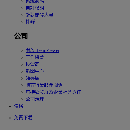
系統狀態
自訂模組
針對開發人員
社群
公司
關於 TeamViewer
工作機會
投資商
新聞中心
領導層
體育行業夥伴關係
可持續發展及企業社會責任
公司治理
價格
免費下載