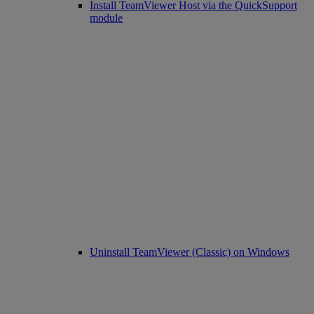
Install TeamViewer Host via the QuickSupport
module
Uninstall TeamViewer (Classic) on Windows