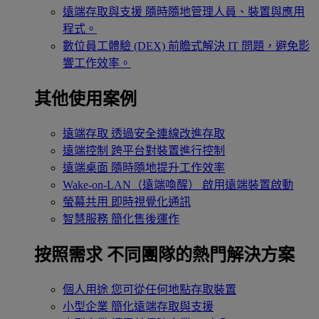
遠端存取與支援
隨時隨地管理人員、裝置與應用
程式。
數位員工體驗 (DEX)
前瞻式解決 IT 問題，避免影
響工作效率。
其他使用案例
遠端存取
透過安全連線改進存取
遠端控制
跨平台對裝置進行控制
遠端桌面
隨時隨地提升工作效率
Wake-on-LAN（遠端喚醒）
啟用遠端裝置啟動
螢幕共用
即時視覺化通訊
智慧服務
簡化售後運作
按照需求
不同團隊的熱門解決方案
個人用途
您可從任何地點存取裝置
小型企業
簡化遠端存取與支援