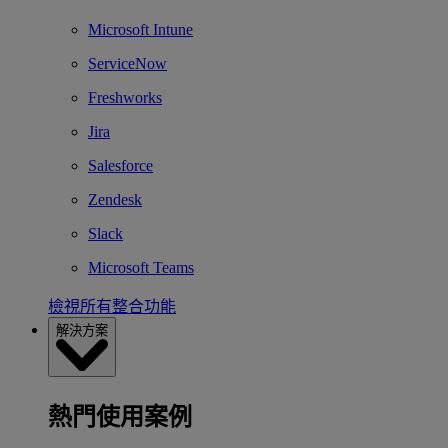
Microsoft Intune
ServiceNow
Freshworks
Jira
Salesforce
Zendesk
Slack
Microsoft Teams
檢視所有整合功能
解決方案
熱門使用案例