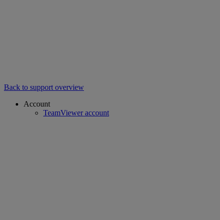
Back to support overview
Account
TeamViewer account