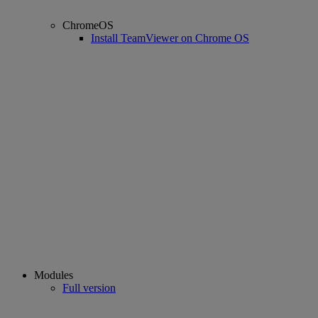
ChromeOS
Install TeamViewer on Chrome OS
Modules
Full version