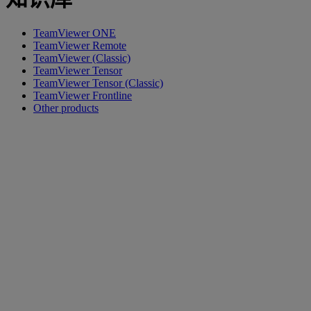
TeamViewer ONE
TeamViewer Remote
TeamViewer (Classic)
TeamViewer Tensor
TeamViewer Tensor (Classic)
TeamViewer Frontline
Other products