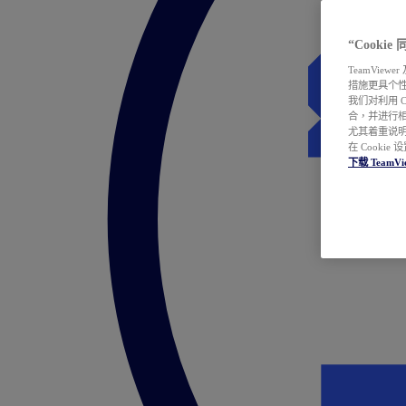
“Cooki
TeamVie
措施更具个
我们对利用 
合，并进行
尤其着重说明
在 Cookie
下载 TeamVi