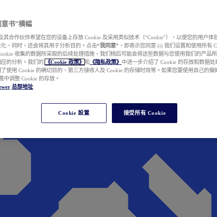
e 同意书”横幅
wer 及其合作伙伴希望在您的设备上存放 Cookie 及采用类似技术（“Cookie”），以使您的用
性化，同时，还会将其用于分析目的。点击
“我同意”
，即表示您同意 (i) 我们设置和使用所有 Cook
Cookie 收集的数据所采取的后续处理措施，我们稍后可能会将这些数据与您使用我们的产品
相应的分析。我们的
《Cookie 政策》
和
《隐私政策》
中进一步介绍了 Cookie 的存放和数据
了使用 Cookie 的确切目的、第三方接收人及 Cookie 的存储时效等。如果您要使用自己的
 设置中调整 Cookie 的存放。
ewer
总部地址
Cookie 設置
接受所有 Cookie