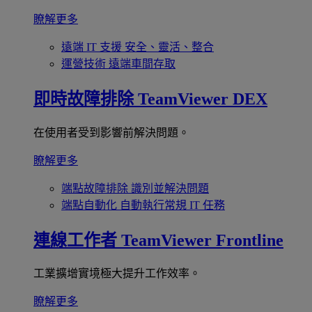
瞭解更多
遠端 IT 支援
安全、靈活、整合
運營技術
遠端車間存取
即時故障排除
TeamViewer DEX
在使用者受到影響前解決問題。
瞭解更多
端點故障排除
識別並解決問題
端點自動化
自動執行常規 IT 任務
連線工作者
TeamViewer Frontline
工業擴增實境極大提升工作效率。
瞭解更多