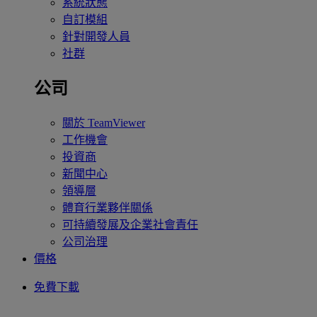
系統狀態
自訂模組
針對開發人員
社群
公司
關於 TeamViewer
工作機會
投資商
新聞中心
領導層
體育行業夥伴關係
可持續發展及企業社會責任
公司治理
價格
免費下載