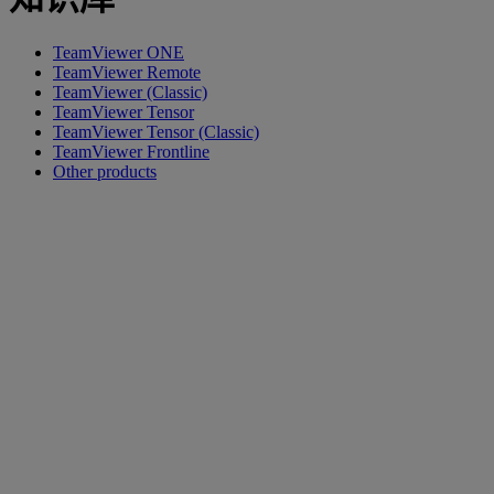
TeamViewer ONE
TeamViewer Remote
TeamViewer (Classic)
TeamViewer Tensor
TeamViewer Tensor (Classic)
TeamViewer Frontline
Other products