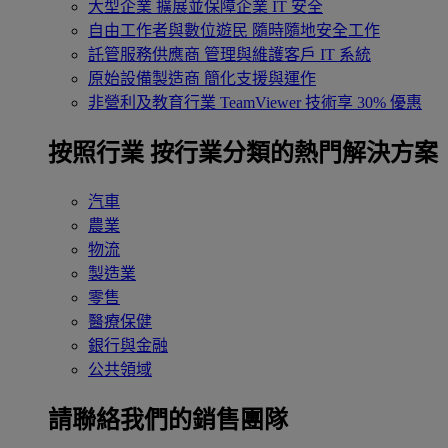
大型企業
擴展並保障企業 IT 安全
自由工作者與數位遊民
隨時隨地安全工作
託管服務供應商
管理與維護客戶 IT 系統
原始設備製造商
簡化支援與運作
非營利及教育行業
TeamViewer 技術享 30% 優惠
按照行業
按行業分類的熱門解決方案
汽車
農業
物流
製造業
零售
醫療保健
銀行與金融
公共領域
請聯絡我們的銷售團隊