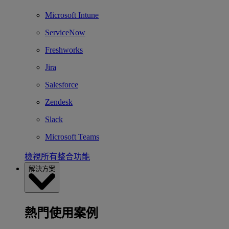
Microsoft Intune
ServiceNow
Freshworks
Jira
Salesforce
Zendesk
Slack
Microsoft Teams
檢視所有整合功能
解決方案
熱門使用案例