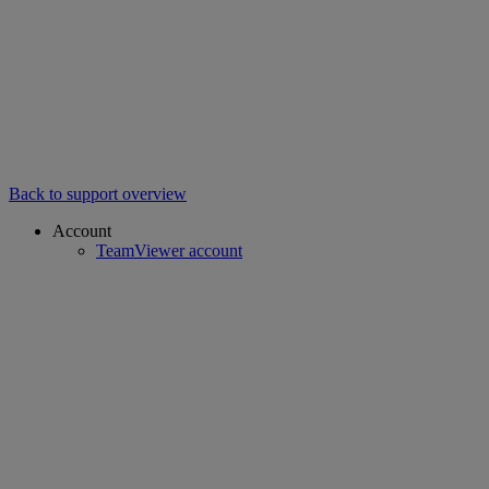
Back to support overview
Account
TeamViewer account