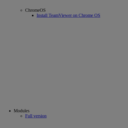
ChromeOS
Install TeamViewer on Chrome OS
Modules
Full version