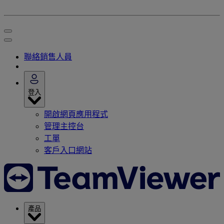
聯絡銷售人員
登入
開啟網頁應用程式
管理主控台
工單
客戶入口網站
產品