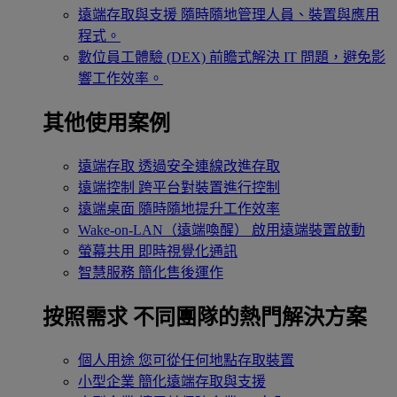
遠端存取與支援
隨時隨地管理人員、裝置與應用
程式。
數位員工體驗 (DEX)
前瞻式解決 IT 問題，避免影
響工作效率。
其他使用案例
遠端存取
透過安全連線改進存取
遠端控制
跨平台對裝置進行控制
遠端桌面
隨時隨地提升工作效率
Wake-on-LAN（遠端喚醒）
啟用遠端裝置啟動
螢幕共用
即時視覺化通訊
智慧服務
簡化售後運作
按照需求
不同團隊的熱門解決方案
個人用途
您可從任何地點存取裝置
小型企業
簡化遠端存取與支援