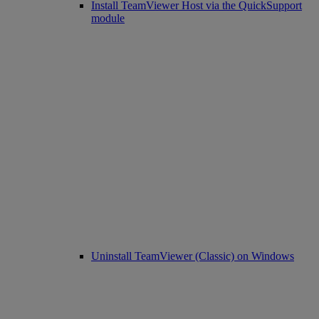
Install TeamViewer Host via the QuickSupport
module
Uninstall TeamViewer (Classic) on Windows