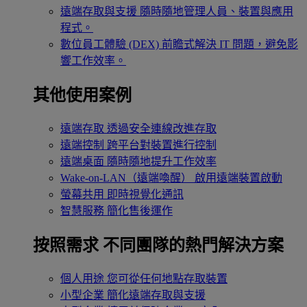
遠端存取與支援
隨時隨地管理人員、裝置與應用
程式。
數位員工體驗 (DEX)
前瞻式解決 IT 問題，避免影
響工作效率。
其他使用案例
遠端存取
透過安全連線改進存取
遠端控制
跨平台對裝置進行控制
遠端桌面
隨時隨地提升工作效率
Wake-on-LAN（遠端喚醒）
啟用遠端裝置啟動
螢幕共用
即時視覺化通訊
智慧服務
簡化售後運作
按照需求
不同團隊的熱門解決方案
個人用途
您可從任何地點存取裝置
小型企業
簡化遠端存取與支援