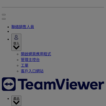
聯絡銷售人員
登入
開啟網頁應用程式
管理主控台
工單
客戶入口網站
產品