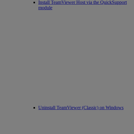
Install TeamViewer Host via the QuickSupport
module
Uninstall TeamViewer (Classic) on Windows