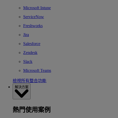
Microsoft Intune
ServiceNow
Freshworks
Jira
Salesforce
Zendesk
Slack
Microsoft Teams
檢視所有整合功能
解決方案
熱門使用案例