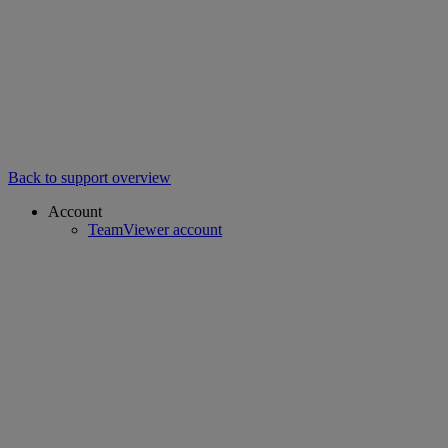
Back to support overview
Account
TeamViewer account