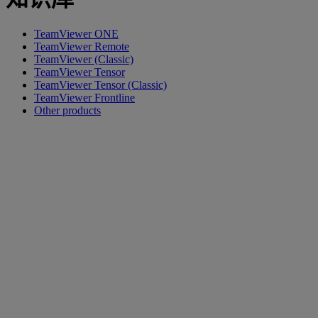
TeamViewer ONE
TeamViewer Remote
TeamViewer (Classic)
TeamViewer Tensor
TeamViewer Tensor (Classic)
TeamViewer Frontline
Other products