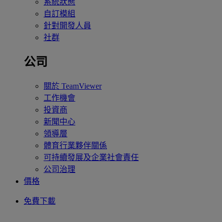
系統狀態
自訂模組
針對開發人員
社群
公司
關於 TeamViewer
工作機會
投資商
新聞中心
領導層
體育行業夥伴關係
可持續發展及企業社會責任
公司治理
價格
免費下載