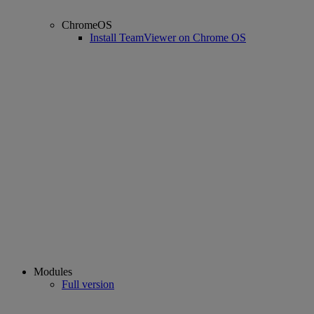
ChromeOS
Install TeamViewer on Chrome OS
Modules
Full version