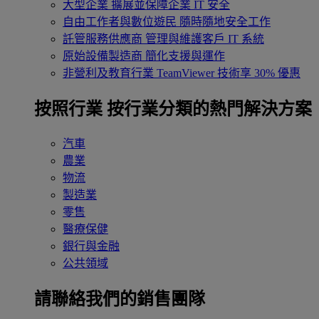
大型企業
擴展並保障企業 IT 安全
自由工作者與數位遊民
隨時隨地安全工作
託管服務供應商
管理與維護客戶 IT 系統
原始設備製造商
簡化支援與運作
非營利及教育行業
TeamViewer 技術享 30% 優惠
按照行業
按行業分類的熱門解決方案
汽車
農業
物流
製造業
零售
醫療保健
銀行與金融
公共領域
請聯絡我們的銷售團隊