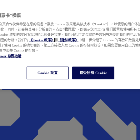
e 同意书”横幅
wer 及其合作伙伴希望在您的设备上存放 Cookie 及采用类似技术（“Cookie”），以使您的用
性化，同时，还会将其用于分析目的。点击
“我同意”
，即表示您同意 (i) 我们设置和使用所有 Cook
Cookie 收集的数据所采取的后续处理措施，我们稍后可能会将这些数据与您使用我们的产品
相应的分析。我们的
《Cookie 政策》
和
《隐私政策》
中进一步介绍了 Cookie 的存放和数据
了使用 Cookie 的确切目的、第三方接收人及 Cookie 的存储时效等。如果您要使用自己的
 设置中调整 Cookie 的存放。
ewer
总部地址
Cookie 設置
接受所有 Cookie