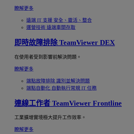
瞭解更多
遠端 IT 支援
安全、靈活、整合
運營技術
遠端車間存取
即時故障排除
TeamViewer DEX
在使用者受到影響前解決問題。
瞭解更多
端點故障排除
識別並解決問題
端點自動化
自動執行常規 IT 任務
連線工作者
TeamViewer Frontline
工業擴增實境極大提升工作效率。
瞭解更多