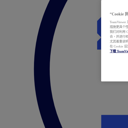
“Cooki
TeamVie
措施更具个
我们对利用 
合，并进行
尤其着重说明
在 Cookie
下载 TeamVi