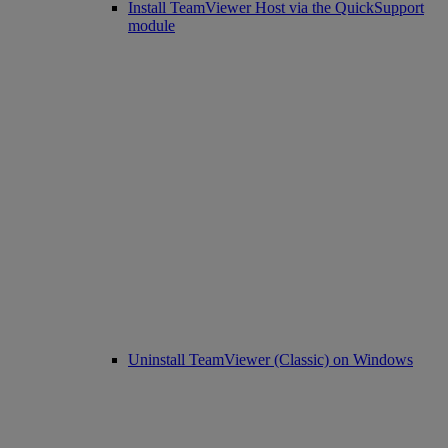
Install TeamViewer Host via the QuickSupport
module
Uninstall TeamViewer (Classic) on Windows