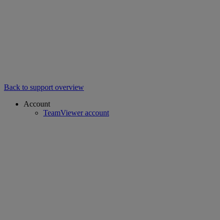
Back to support overview
Account
TeamViewer account