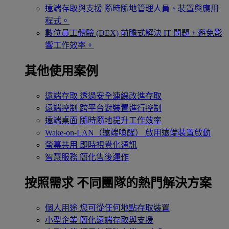
遠端存取與支援
隨時隨地管理人員、裝置與應用
程式。
數位員工體驗 (DEX)
前瞻式解決 IT 問題，避免影
響工作效率。
其他使用案例
遠端存取
透過安全連線改進存取
遠端控制
跨平台對裝置進行控制
遠端桌面
隨時隨地提升工作效率
Wake-on-LAN（遠端喚醒）
啟用遠端裝置啟動
螢幕共用
即時視覺化通訊
智慧服務
簡化售後運作
按照需求
不同團隊的熱門解決方案
個人用途
您可從任何地點存取裝置
小型企業
簡化遠端存取與支援