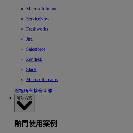
Microsoft Intune
ServiceNow
Freshworks
Jira
Salesforce
Zendesk
Slack
Microsoft Teams
檢視所有整合功能
解決方案
熱門使用案例