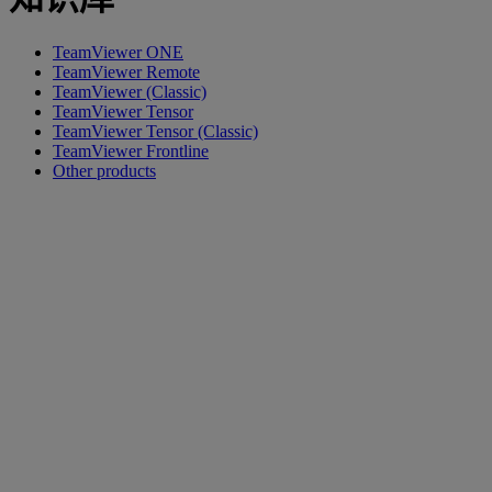
TeamViewer ONE
TeamViewer Remote
TeamViewer (Classic)
TeamViewer Tensor
TeamViewer Tensor (Classic)
TeamViewer Frontline
Other products