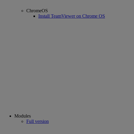
ChromeOS
Install TeamViewer on Chrome OS
Modules
Full version