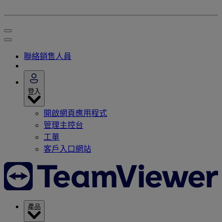
聯絡銷售人員
登入
開啟網頁應用程式
管理主控台
工單
客戶入口網站
產品