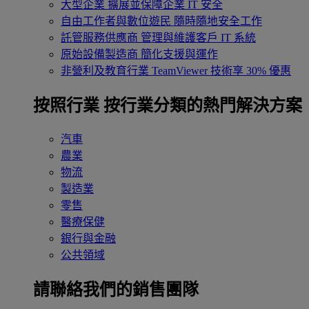
大型企業
擴展並保障企業 IT 安全
自由工作者與數位遊民
隨時隨地安全工作
託管服務供應商
管理與維護客戶 IT 系統
原始設備製造商
簡化支援與運作
非營利及教育行業
TeamViewer 技術享 30% 優惠
按照行業
按行業分類的熱門解決方案
汽車
農業
物流
製造業
零售
醫療保健
銀行與金融
公共領域
請聯絡我們的銷售團隊