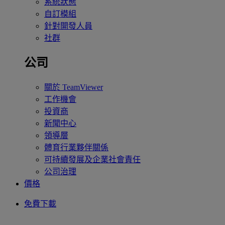
系統狀態
自訂模組
針對開發人員
社群
公司
關於 TeamViewer
工作機會
投資商
新聞中心
領導層
體育行業夥伴關係
可持續發展及企業社會責任
公司治理
價格
免費下載