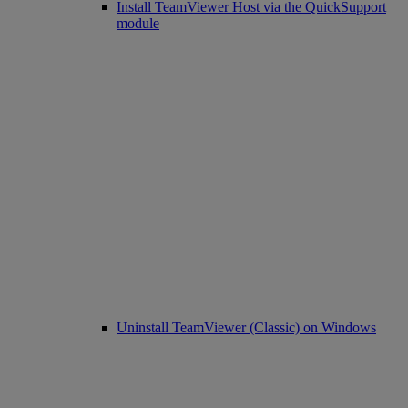
Install TeamViewer Host via the QuickSupport
module
Uninstall TeamViewer (Classic) on Windows