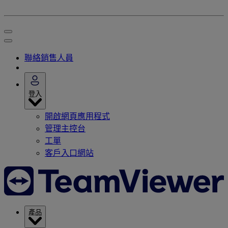
聯絡銷售人員
登入
開啟網頁應用程式
管理主控台
工單
客戶入口網站
產品