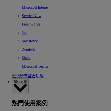
Microsoft Intune
ServiceNow
Freshworks
Jira
Salesforce
Zendesk
Slack
Microsoft Teams
檢視所有整合功能
解決方案
熱門使用案例