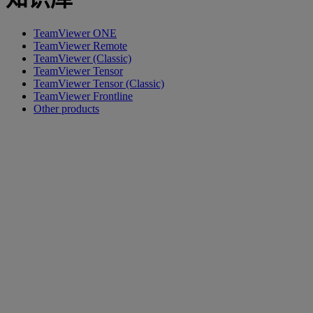
TeamViewer ONE
TeamViewer Remote
TeamViewer (Classic)
TeamViewer Tensor
TeamViewer Tensor (Classic)
TeamViewer Frontline
Other products