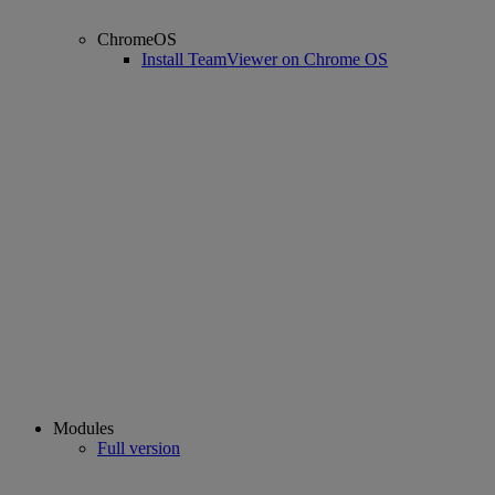
ChromeOS
Install TeamViewer on Chrome OS
Modules
Full version