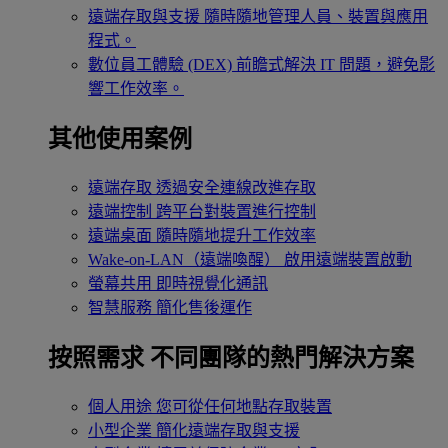
遠端存取與支援
隨時隨地管理人員、裝置與應用
程式。
數位員工體驗 (DEX)
前瞻式解決 IT 問題，避免影
響工作效率。
其他使用案例
遠端存取
透過安全連線改進存取
遠端控制
跨平台對裝置進行控制
遠端桌面
隨時隨地提升工作效率
Wake-on-LAN（遠端喚醒）
啟用遠端裝置啟動
螢幕共用
即時視覺化通訊
智慧服務
簡化售後運作
按照需求
不同團隊的熱門解決方案
個人用途
您可從任何地點存取裝置
小型企業
簡化遠端存取與支援