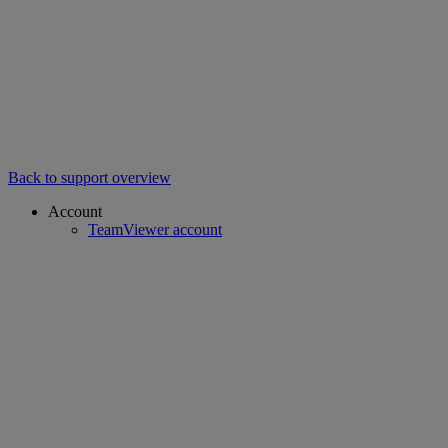
Back to support overview
Account
TeamViewer account