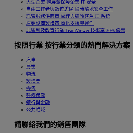
大型企業
擴展並保障企業 IT 安全
自由工作者與數位遊民
隨時隨地安全工作
託管服務供應商
管理與維護客戶 IT 系統
原始設備製造商
簡化支援與運作
非營利及教育行業
TeamViewer 技術享 30% 優惠
按照行業
按行業分類的熱門解決方案
汽車
農業
物流
製造業
零售
醫療保健
銀行與金融
公共領域
請聯絡我們的銷售團隊