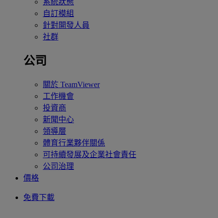
系統狀態
自訂模組
針對開發人員
社群
公司
關於 TeamViewer
工作機會
投資商
新聞中心
領導層
體育行業夥伴關係
可持續發展及企業社會責任
公司治理
價格
免費下載