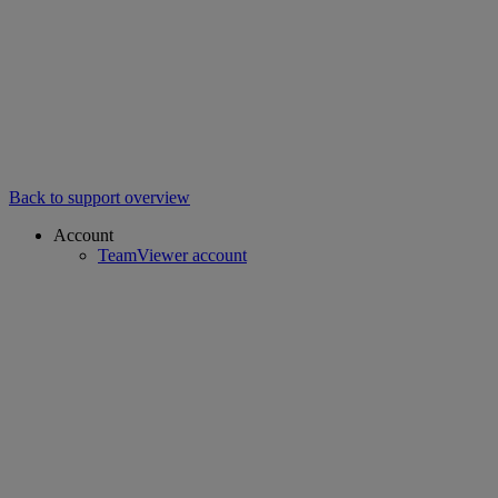
Back to support overview
Account
TeamViewer account