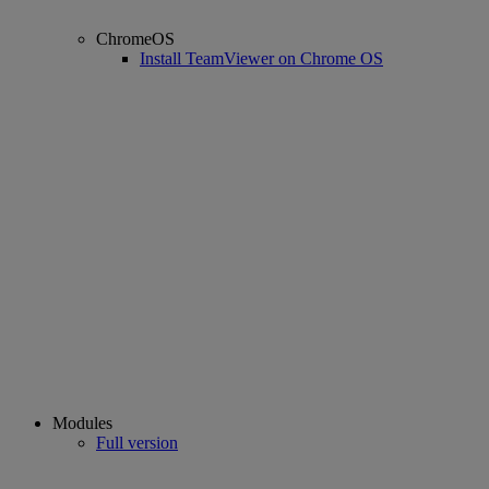
ChromeOS
Install TeamViewer on Chrome OS
Modules
Full version