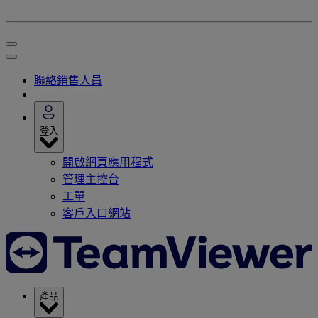
聯絡銷售人員
登入
開啟網頁應用程式
管理主控台
工單
客戶入口網站
產品