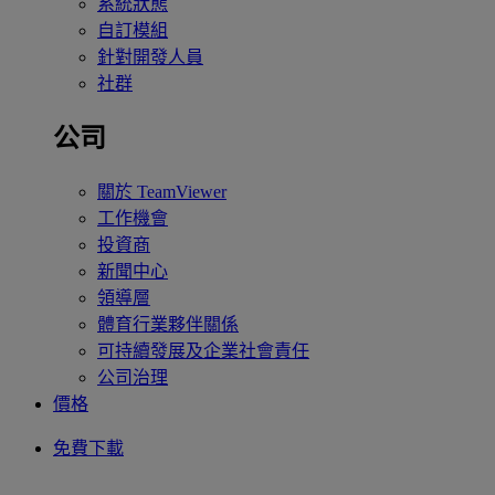
系統狀態
自訂模組
針對開發人員
社群
公司
關於 TeamViewer
工作機會
投資商
新聞中心
領導層
體育行業夥伴關係
可持續發展及企業社會責任
公司治理
價格
免費下載