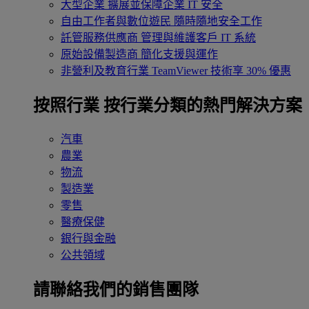
大型企業
擴展並保障企業 IT 安全
自由工作者與數位遊民
隨時隨地安全工作
託管服務供應商
管理與維護客戶 IT 系統
原始設備製造商
簡化支援與運作
非營利及教育行業
TeamViewer 技術享 30% 優惠
按照行業
按行業分類的熱門解決方案
汽車
農業
物流
製造業
零售
醫療保健
銀行與金融
公共領域
請聯絡我們的銷售團隊