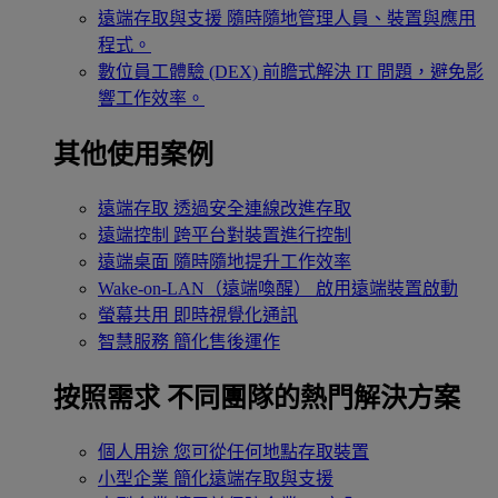
遠端存取與支援
隨時隨地管理人員、裝置與應用
程式。
數位員工體驗 (DEX)
前瞻式解決 IT 問題，避免影
響工作效率。
其他使用案例
遠端存取
透過安全連線改進存取
遠端控制
跨平台對裝置進行控制
遠端桌面
隨時隨地提升工作效率
Wake-on-LAN（遠端喚醒）
啟用遠端裝置啟動
螢幕共用
即時視覺化通訊
智慧服務
簡化售後運作
按照需求
不同團隊的熱門解決方案
個人用途
您可從任何地點存取裝置
小型企業
簡化遠端存取與支援