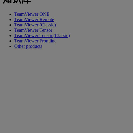
TeamViewer ONE
TeamViewer Remote
TeamViewer (Classic)
TeamViewer Tensor
TeamViewer Tensor (Classic)
TeamViewer Frontline
Other products