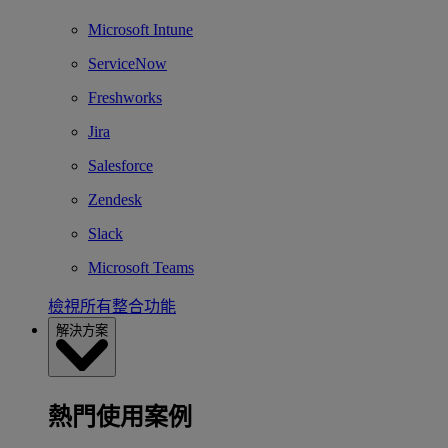
Microsoft Intune
ServiceNow
Freshworks
Jira
Salesforce
Zendesk
Slack
Microsoft Teams
檢視所有整合功能
解決方案
熱門使用案例