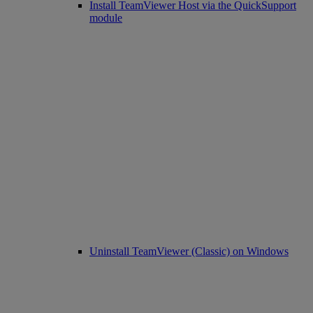
Install TeamViewer Host via the QuickSupport
module
Uninstall TeamViewer (Classic) on Windows