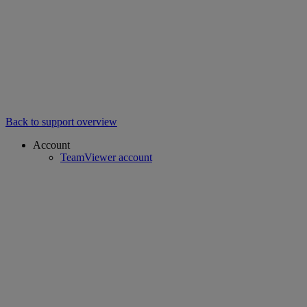
Back to support overview
Account
TeamViewer account