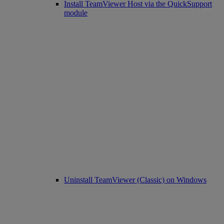
Install TeamViewer Host via the QuickSupport
module
Uninstall TeamViewer (Classic) on Windows