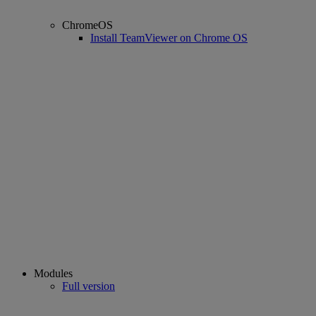
ChromeOS
Install TeamViewer on Chrome OS
Modules
Full version