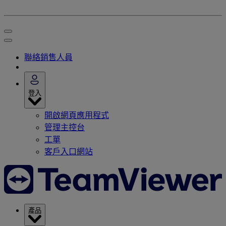
聯絡銷售人員
登入
開啟網頁應用程式
管理主控台
工單
客戶入口網站
產品