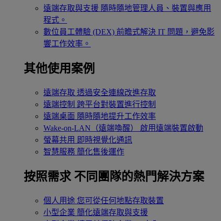
遠端存取與支援
隨時隨地管理人員、裝置與應用
程式。
數位員工體驗 (DEX)
前瞻式解決 IT 問題，避免影
響工作效率。
其他使用案例
遠端存取
透過安全連線改進存取
遠端控制
跨平台對裝置進行控制
遠端桌面
隨時隨地提升工作效率
Wake-on-LAN（遠端喚醒）
啟用遠端裝置啟動
螢幕共用
即時視覺化通訊
智慧服務
簡化售後運作
按照需求
不同團隊的熱門解決方案
個人用途
您可從任何地點存取裝置
小型企業
簡化遠端存取與支援