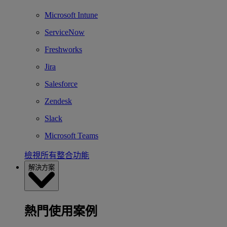
Microsoft Intune
ServiceNow
Freshworks
Jira
Salesforce
Zendesk
Slack
Microsoft Teams
檢視所有整合功能
解決方案
熱門使用案例