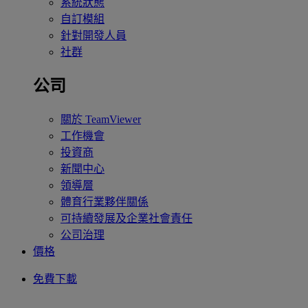
系統狀態
自訂模組
針對開發人員
社群
公司
關於 TeamViewer
工作機會
投資商
新聞中心
領導層
體育行業夥伴關係
可持續發展及企業社會責任
公司治理
價格
免費下載