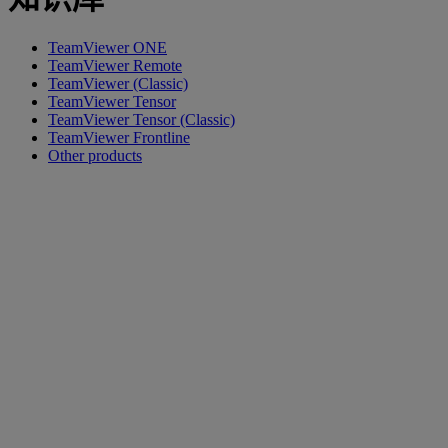
TeamViewer ONE
TeamViewer Remote
TeamViewer (Classic)
TeamViewer Tensor
TeamViewer Tensor (Classic)
TeamViewer Frontline
Other products