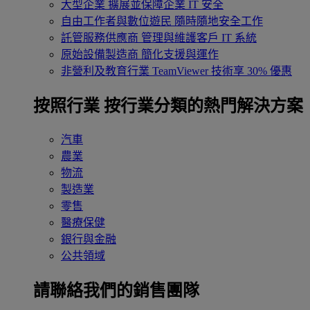
大型企業
擴展並保障企業 IT 安全
自由工作者與數位遊民
隨時隨地安全工作
託管服務供應商
管理與維護客戶 IT 系統
原始設備製造商
簡化支援與運作
非營利及教育行業
TeamViewer 技術享 30% 優惠
按照行業
按行業分類的熱門解決方案
汽車
農業
物流
製造業
零售
醫療保健
銀行與金融
公共領域
請聯絡我們的銷售團隊