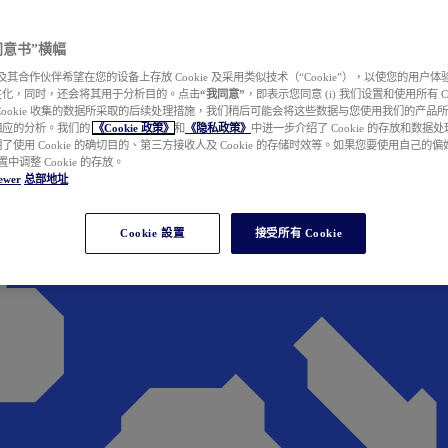
e 同意书”横幅
wer 及其合作伙伴希望在您的设备上存放 Cookie 及采用类似技术（“Cookie”），以使您的用
性化，同时，还会将其用于分析目的。点击
“我同意”
，即表示您同意 (i) 我们设置和使用所有 Cook
Cookie 收集的数据所采取的后续处理措施，我们稍后可能会将这些数据与您使用我们的产品
相应的分析。我们的
《Cookie 政策》
和
《隐私政策》
中进一步介绍了 Cookie 的存放和数据
了使用 Cookie 的确切目的、第三方接收人及 Cookie 的存储时效等。如果您要使用自己的
 设置中调整 Cookie 的存放。
ewer
总部地址
Cookie 設置
接受所有 Cookie