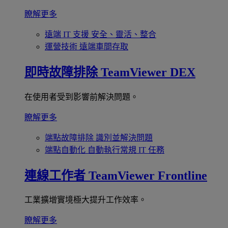
瞭解更多
遠端 IT 支援
安全、靈活、整合
運營技術
遠端車間存取
即時故障排除
TeamViewer DEX
在使用者受到影響前解決問題。
瞭解更多
端點故障排除
識別並解決問題
端點自動化
自動執行常規 IT 任務
連線工作者
TeamViewer Frontline
工業擴增實境極大提升工作效率。
瞭解更多