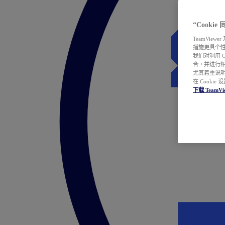
“Cooki
TeamVie
措施更具个
我们对利用 
合，并进行
尤其着重说明
在 Cookie
下载 TeamVi