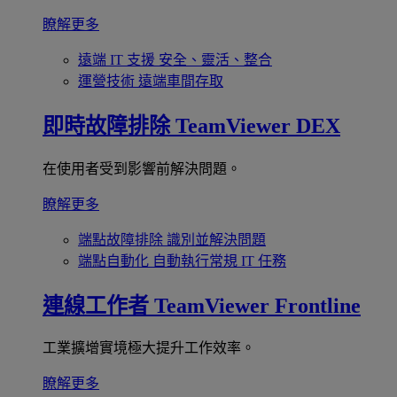
瞭解更多
遠端 IT 支援
安全、靈活、整合
運營技術
遠端車間存取
即時故障排除
TeamViewer DEX
在使用者受到影響前解決問題。
瞭解更多
端點故障排除
識別並解決問題
端點自動化
自動執行常規 IT 任務
連線工作者
TeamViewer Frontline
工業擴增實境極大提升工作效率。
瞭解更多