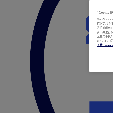
“Cooki
TeamVie
措施更具个
我们对利用 
合，并进行
尤其着重说明
在 Cookie
下载 TeamVi