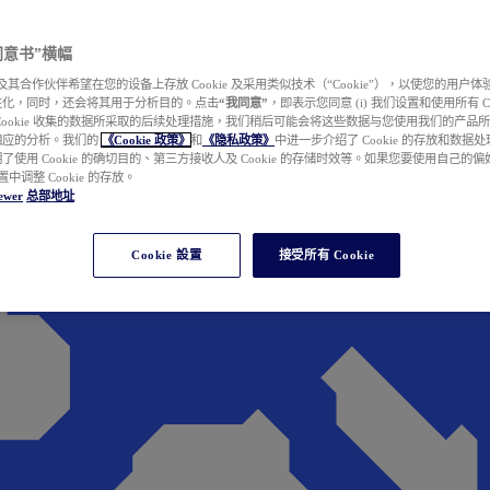
e 同意书”横幅
wer 及其合作伙伴希望在您的设备上存放 Cookie 及采用类似技术（“Cookie”），以使您的用
性化，同时，还会将其用于分析目的。点击
“我同意”
，即表示您同意 (i) 我们设置和使用所有 Cook
Cookie 收集的数据所采取的后续处理措施，我们稍后可能会将这些数据与您使用我们的产品
相应的分析。我们的
《Cookie 政策》
和
《隐私政策》
中进一步介绍了 Cookie 的存放和数据
了使用 Cookie 的确切目的、第三方接收人及 Cookie 的存储时效等。如果您要使用自己的
 设置中调整 Cookie 的存放。
ewer
总部地址
Cookie 設置
接受所有 Cookie