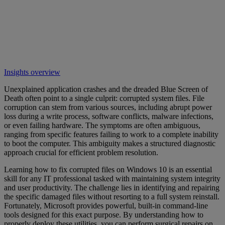
Insights overview
Unexplained application crashes and the dreaded Blue Screen of
Death often point to a single culprit: corrupted system files. File
corruption can stem from various sources, including abrupt power
loss during a write process, software conflicts, malware infections,
or even failing hardware. The symptoms are often ambiguous,
ranging from specific features failing to work to a complete inability
to boot the computer. This ambiguity makes a structured diagnostic
approach crucial for efficient problem resolution.
Learning how to fix corrupted files on Windows 10 is an essential
skill for any IT professional tasked with maintaining system integrity
and user productivity. The challenge lies in identifying and repairing
the specific damaged files without resorting to a full system reinstall.
Fortunately, Microsoft provides powerful, built-in command-line
tools designed for this exact purpose. By understanding how to
properly deploy these utilities, you can perform surgical repairs on