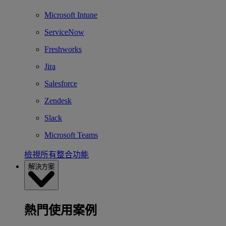
Microsoft Intune
ServiceNow
Freshworks
Jira
Salesforce
Zendesk
Slack
Microsoft Teams
檢視所有整合功能
解決方案
熱門使用案例