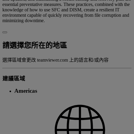
essential preventative measures. These practices, combined with the
knowledge of how to use SFC and DISM, create a resilient IT
environment capable of quickly recovering from file corruption and
minimizing downtime.
請選擇您所在的地區
選擇區域會更改 teamviewer.com 上的語言和/或內容
建議區域
Americas