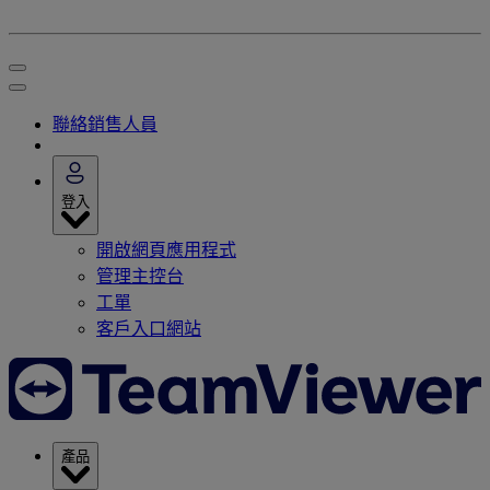
聯絡銷售人員
登入
開啟網頁應用程式
管理主控台
工單
客戶入口網站
產品