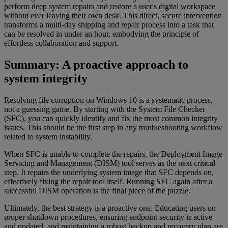
perform deep system repairs and restore a user's digital workspace
without ever leaving their own desk. This direct, secure intervention
transforms a multi-day shipping and repair process into a task that
can be resolved in under an hour, embodying the principle of
effortless collaboration and support.
Summary: A proactive approach to
system integrity
Resolving file corruption on Windows 10 is a systematic process,
not a guessing game. By starting with the System File Checker
(SFC), you can quickly identify and fix the most common integrity
issues. This should be the first step in any troubleshooting workflow
related to system instability.
When SFC is unable to complete the repairs, the Deployment Image
Servicing and Management (DISM) tool serves as the next critical
step. It repairs the underlying system image that SFC depends on,
effectively fixing the repair tool itself. Running SFC again after a
successful DISM operation is the final piece of the puzzle.
Ultimately, the best strategy is a proactive one. Educating users on
proper shutdown procedures, ensuring endpoint security is active
and updated, and maintaining a robust backup and recovery plan are