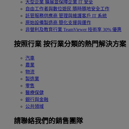
大型企業
擴展並保障企業 IT 安全
自由工作者與數位遊民
隨時隨地安全工作
託管服務供應商
管理與維護客戶 IT 系統
原始設備製造商
簡化支援與運作
非營利及教育行業
TeamViewer 技術享 30% 優惠
按照行業
按行業分類的熱門解決方案
汽車
農業
物流
製造業
零售
醫療保健
銀行與金融
公共領域
請聯絡我們的銷售團隊