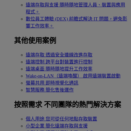
遠端存取與支援
隨時隨地管理人員、裝置與應用
程式。
數位員工體驗 (DEX)
前瞻式解決 IT 問題，避免影
響工作效率。
其他使用案例
遠端存取
透過安全連線改進存取
遠端控制
跨平台對裝置進行控制
遠端桌面
隨時隨地提升工作效率
Wake-on-LAN（遠端喚醒）
啟用遠端裝置啟動
螢幕共用
即時視覺化通訊
智慧服務
簡化售後運作
按照需求
不同團隊的熱門解決方案
個人用途
您可從任何地點存取裝置
小型企業
簡化遠端存取與支援