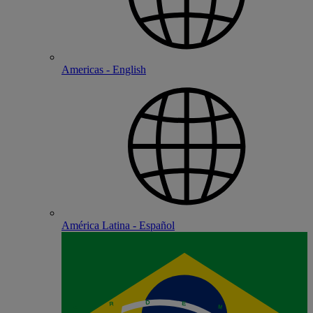
Americas - English
América Latina - Español