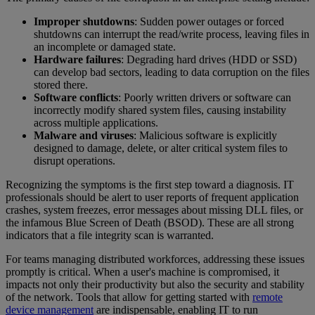
Improper shutdowns
: Sudden power outages or forced
shutdowns can interrupt the read/write process, leaving files in
an incomplete or damaged state.
Hardware failures
: Degrading hard drives (HDD or SSD)
can develop bad sectors, leading to data corruption on the files
stored there.
Software conflicts
: Poorly written drivers or software can
incorrectly modify shared system files, causing instability
across multiple applications.
Malware and viruses
: Malicious software is explicitly
designed to damage, delete, or alter critical system files to
disrupt operations.
Recognizing the symptoms is the first step toward a diagnosis. IT
professionals should be alert to user reports of frequent application
crashes, system freezes, error messages about missing DLL files, or
the infamous Blue Screen of Death (BSOD). These are all strong
indicators that a file integrity scan is warranted.
For teams managing distributed workforces, addressing these issues
promptly is critical. When a user's machine is compromised, it
impacts not only their productivity but also the security and stability
of the network. Tools that allow for getting started with
remote
device management
are indispensable, enabling IT to run