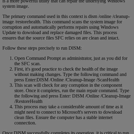
is a more powerful utility that can repair the underlying Windows
system image.
The primary command used in this context is dism /online /cleanup-
image /restorehealth. This command scans the system image for
corruption and automatically performs repairs using Windows
Update to download and replace damaged files. This process
ensures that the source files SFC relies on are clean and intact.
Follow these steps precisely to run DISM:
Open Command Prompt as administrator, just as you did for
the SFC scan.
First, it's good practice to check the health of the image
without making changes. Type the following command and
press Enter:DISM /Online /Cleanup-Image /ScanHealth
This scan will check for any corruption in the component
store. Once it completes, run the main repair command. Type
the following and press Enter: DISM /Online /Cleanup-Image
/RestoreHealth
This process may take a considerable amount of time as it
might need to connect to Microsoft's servers to download
clean files. Ensure the computer has a stable internet
connection.
Once DISM successfully completes its operation, it is critical to run