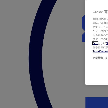
Cookie
TeamVi
めに、Coo
クすることによ
たデータのそ
る当社製品の
びデータの処
シー
および
置を自由に
TeamVie
企業情報