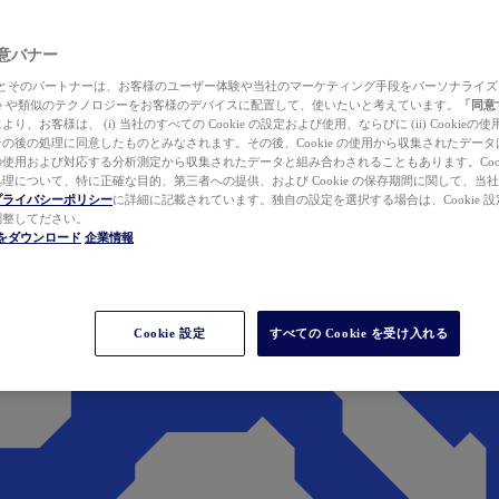
 同意バナー
ewer とそのパートナーは、お客様のユーザー体験や当社のマーケティング手段をパーソナライ
kie や類似のテクノロジーをお客様のデバイスに配置して、使いたいと考えています。
「同意
り、お客様は、 (i) 当社のすべての Cookie の設定および使用、ならびに (ii) Cookie
の後の処理に同意したものとみなされます。その後、Cookie の使用から収集されたデー
使用および対応する分析測定から収集されたデータと組み合わされることもあります。Cook
理について、特に正確な目的、第三者への提供、および Cookie の保存期間に関して、当
プライバシーポリシー
に詳細に記載されています。独自の設定を選択する場合は、Cookie 設定で
調整してださい。
werをダウンロード
企業情報
Cookie 設定
すべての Cookie を受け入れる