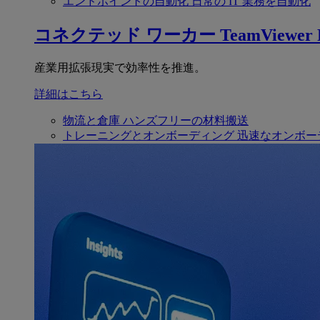
エンドポイントの自動化
日常の IT 業務を自動化
コネクテッド ワーカー
TeamViewer F
産業用拡張現実で効率性を推進。
詳細はこちら
物流と倉庫
ハンズフリーの材料搬送
トレーニングとオンボーディング
迅速なオンボー