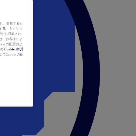
ズし、分析するた
する」
をクリッ
の使用から収集され
タは、お客様によ
ie の配置およ
社の
Cookie ポリ
Cookie の配