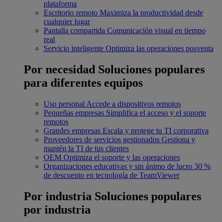
plataforma
Escritorio remoto
Maximiza la productividad desde
cualquier lugar
Pantalla compartida
Comunicación visual en tiempo
real
Servicio inteligente
Optimiza las operaciones posventa
Por necesidad
Soluciones populares
para diferentes equipos
Uso personal
Accede a dispositivos remotos
Pequeñas empresas
Simplifica el acceso y el soporte
remotos
Grandes empresas
Escala y protege tu TI corporativa
Proveedores de servicios gestionados
Gestiona y
mantén la TI de tus clientes
OEM
Optimiza el soporte y las operaciones
Organizaciones educativas y sin ánimo de lucro
30 %
de descuento en tecnología de TeamViewer
Por industria
Soluciones populares
por industria