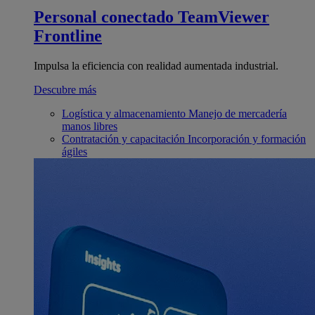
Personal conectado
TeamViewer
Frontline
Impulsa la eficiencia con realidad aumentada industrial.
Descubre más
Logística y almacenamiento
Manejo de mercadería
manos libres
Contratación y capacitación
Incorporación y formación
ágiles