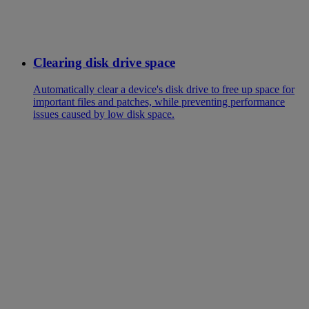
Clearing disk drive space
Automatically clear a device's disk drive to free up space for
important files and patches, while preventing performance
issues caused by low disk space.