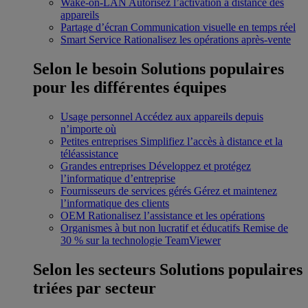
Wake-on-LAN
Autorisez l’activation à distance des
appareils
Partage d’écran
Communication visuelle en temps réel
Smart Service
Rationalisez les opérations après-vente
Selon le besoin
Solutions populaires
pour les différentes équipes
Usage personnel
Accédez aux appareils depuis
n’importe où
Petites entreprises
Simplifiez l’accès à distance et la
téléassistance
Grandes entreprises
Développez et protégez
l’informatique d’entreprise
Fournisseurs de services gérés
Gérez et maintenez
l’informatique des clients
OEM
Rationalisez l’assistance et les opérations
Organismes à but non lucratif et éducatifs
Remise de
30 % sur la technologie TeamViewer
Selon les secteurs
Solutions populaires
triées par secteur