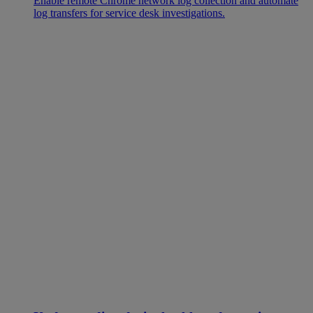
Enable remote Chrome network log collection and automate
log transfers for service desk investigations.