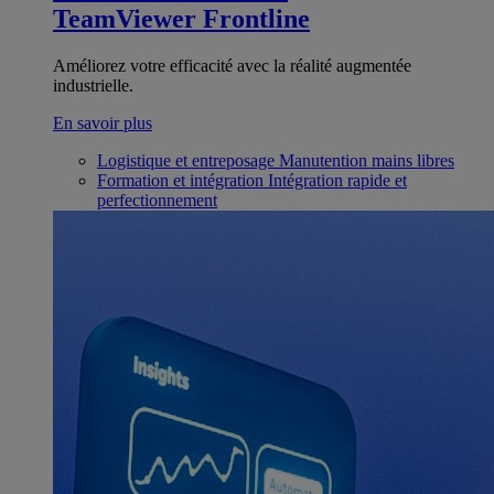
TeamViewer Frontline
Améliorez votre efficacité avec la réalité augmentée
industrielle.
En savoir plus
Logistique et entreposage
Manutention mains libres
Formation et intégration
Intégration rapide et
perfectionnement