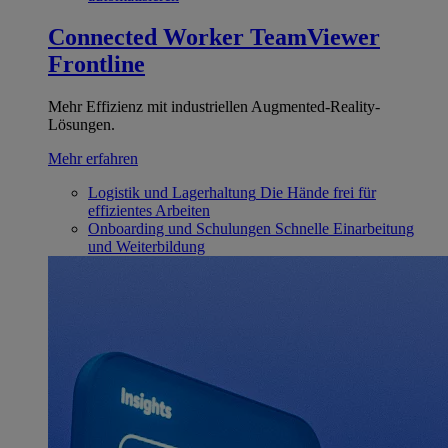
Connected Worker
TeamViewer
Frontline
Mehr Effizienz mit industriellen Augmented-Reality-
Lösungen.
Mehr erfahren
Logistik und Lagerhaltung
Die Hände frei für
effizientes Arbeiten
Onboarding und Schulungen
Schnelle Einarbeitung
und Weiterbildung