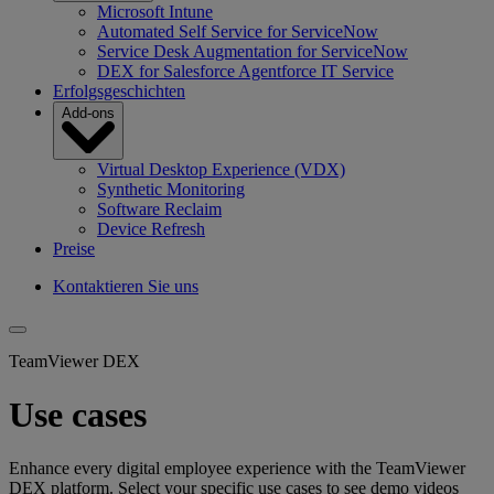
Microsoft Intune
Automated Self Service for ServiceNow
Service Desk Augmentation for ServiceNow
DEX for Salesforce Agentforce IT Service
Erfolgsgeschichten
Add-ons
Virtual Desktop Experience (VDX)
Synthetic Monitoring
Software Reclaim
Device Refresh
Preise
Kontaktieren Sie uns
TeamViewer DEX
Use cases
Enhance every digital employee experience with the TeamViewer
DEX platform. Select your specific use cases to see demo videos