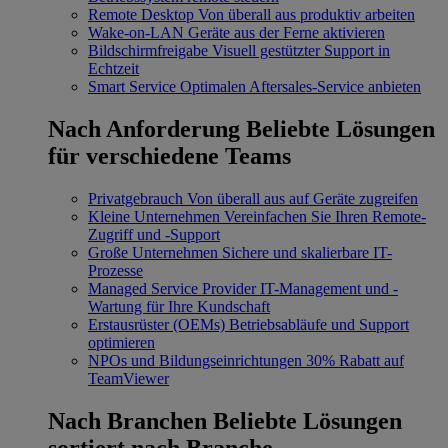
Remote Desktop
Von überall aus produktiv arbeiten
Wake-on-LAN
Geräte aus der Ferne aktivieren
Bildschirmfreigabe
Visuell gestützter Support in
Echtzeit
Smart Service
Optimalen Aftersales-Service anbieten
Nach Anforderung
Beliebte Lösungen
für verschiedene Teams
Privatgebrauch
Von überall aus auf Geräte zugreifen
Kleine Unternehmen
Vereinfachen Sie Ihren Remote-
Zugriff und -Support
Große Unternehmen
Sichere und skalierbare IT-
Prozesse
Managed Service Provider
IT-Management und -
Wartung für Ihre Kundschaft
Erstausrüster (OEMs)
Betriebsabläufe und Support
optimieren
NPOs und Bildungseinrichtungen
30% Rabatt auf
TeamViewer
Nach Branchen
Beliebte Lösungen
sortiert nach Branche