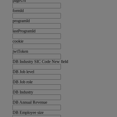
pageUrl
formId
programId
lastProgramId
cookie
jwtToken
DB Industry SIC Code New field
DB Job level
DB Job role
DB Industry
DB Annual Revenue
DB Employee size