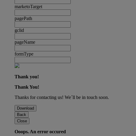
marketoTarget
pagePath
gclid
pageName
formType
Thank you!
Thank You!
Thanks for contacting us! We´ll be in touch soon.
Download
Back
Close
Ooops. An error occured