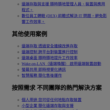
遠端存取與支援
隨時隨地管理人員、裝置與應用
程式。
數位員工體驗 (DEX)
前瞻式解決 IT 問題，避免影
響工作效率。
其他使用案例
遠端存取
透過安全連線改進存取
遠端控制
跨平台對裝置進行控制
遠端桌面
隨時隨地提升工作效率
Wake-on-LAN（遠端喚醒）
啟用遠端裝置啟動
螢幕共用
即時視覺化通訊
智慧服務
簡化售後運作
按照需求
不同團隊的熱門解決方案
個人用途
您可從任何地點存取裝置
小型企業
簡化遠端存取與支援