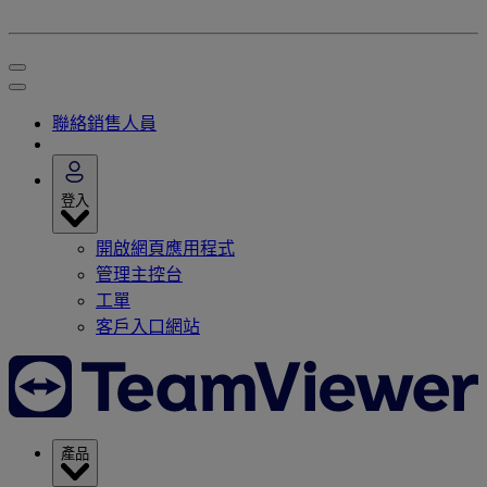
聯絡銷售人員
登入
開啟網頁應用程式
管理主控台
工單
客戶入口網站
產品