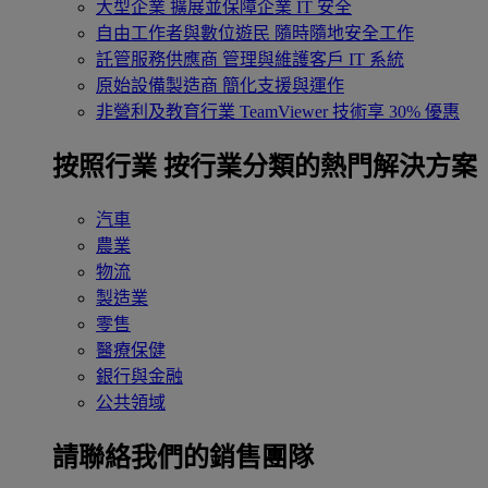
大型企業
擴展並保障企業 IT 安全
自由工作者與數位遊民
隨時隨地安全工作
託管服務供應商
管理與維護客戶 IT 系統
原始設備製造商
簡化支援與運作
非營利及教育行業
TeamViewer 技術享 30% 優惠
按照行業
按行業分類的熱門解決方案
汽車
農業
物流
製造業
零售
醫療保健
銀行與金融
公共領域
請聯絡我們的銷售團隊