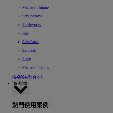
Microsoft Intune
ServiceNow
Freshworks
Jira
Salesforce
Zendesk
Slack
Microsoft Teams
檢視所有整合功能
解決方案
熱門使用案例