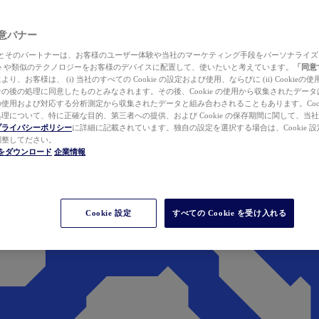
 同意バナー
ewer とそのパートナーは、お客様のユーザー体験や当社のマーケティング手段をパーソナライ
kie や類似のテクノロジーをお客様のデバイスに配置して、使いたいと考えています。
「同意
り、お客様は、 (i) 当社のすべての Cookie の設定および使用、ならびに (ii) Cookie
の後の処理に同意したものとみなされます。その後、Cookie の使用から収集されたデー
使用および対応する分析測定から収集されたデータと組み合わされることもあります。Cook
理について、特に正確な目的、第三者への提供、および Cookie の保存期間に関して、当
プライバシーポリシー
に詳細に記載されています。独自の設定を選択する場合は、Cookie 設定で
調整してださい。
werをダウンロード
企業情報
Cookie 設定
すべての Cookie を受け入れる