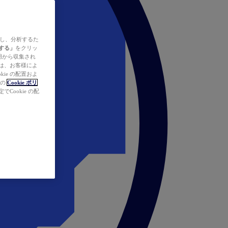
ズし、分析するた
する」
をクリッ
の使用から収集され
タは、お客様によ
ie の配置およ
社の
Cookie ポリ
Cookie の配