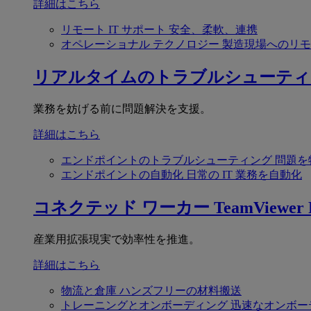
詳細はこちら
リモート IT サポート
安全、柔軟、連携
オペレーショナル テクノロジー
製造現場へのリモ
リアルタイムのトラブルシューティ
業務を妨げる前に問題解決を支援。
詳細はこちら
エンドポイントのトラブルシューティング
問題を
エンドポイントの自動化
日常の IT 業務を自動化
コネクテッド ワーカー
TeamViewer F
産業用拡張現実で効率性を推進。
詳細はこちら
物流と倉庫
ハンズフリーの材料搬送
トレーニングとオンボーディング
迅速なオンボー