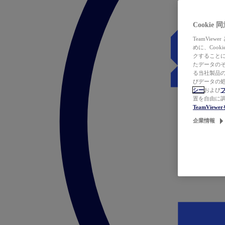
Cookie
TeamVi
めに、Coo
クすることによ
たデータのそ
る当社製品の
びデータの処
シー
および
置を自由に
TeamVie
企業情報