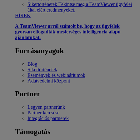
Sikertörténetek
Tekintse meg a TeamViewer ügyfelei
által elért eredményeket.
HÍREK
A TeamViewer arról számolt be, hogy az ügyfelek
gyorsan elfogadták mesterséges intelligencia alapú
ajánlatukat.
Forrásanyagok
Blog
Sikertörténetek
Események és webináriumok
Adatvédelmi központ
Partner
Legyen partnerünk
Partner keresése
Integrációs partnerek
Támogatás