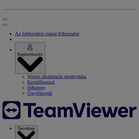
Az értékesítési csapat felkeresése
Bejelentkezés
Webes alkalmazás megnyitása
Kezelőkonzol
Hibajegy
Ügyfélportál
Termékek