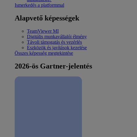
Ismerkedés a platformmal
Alapvető képességek
TeamViewer MI
Digitális munkavállalói élmény
Távoli támogatás és vezérlés
Eszközök és javítások kezelése
Összes képesség megtekintése
2026-ös Gartner-jelentés