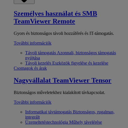
Személyes használat és SMB
TeamViewer Remote
Gyors és biztonságos távoli hozzáférés és IT-támogatás.
További információk
Távoli támogatás
Azonnali, biztonságos támogatás
nyújtása
Távoli kezelés
Eszközök figyelése és kezelése
Csomagok és árak
Nagyvállalat
TeamViewer Tensor
Biztonságos műveletekhez kialakított távkapcsolat.
További információk
Informatikai távtámogatás
Biztonságos, rugalmas,
integrált
Üzemeltetéstechnológia
Műhely távelérése