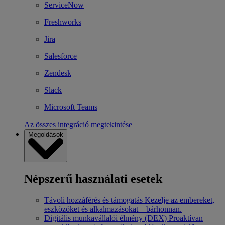
ServiceNow
Freshworks
Jira
Salesforce
Zendesk
Slack
Microsoft Teams
Az összes integráció megtekintése
Megoldások
Népszerű használati esetek
Távoli hozzáférés és támogatás
Kezelje az embereket,
eszközöket és alkalmazásokat – bárhonnan.
Digitális munkavállalói élmény (DEX)
Proaktívan