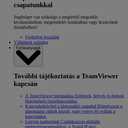
csapatunkkal
Segítségre van szüksége a megfelelő megoldás
kiválasztásában, megrendelés leadásában vagy licencének
frissítésében?
Forduljon hozzánk
Vállalatok számára
Forrásanyagok
További tájékoztatás a TeamViewer
kapcsán
A TeamViewer bemutatása
Emberek, helyek és dolgok
biztonságos összekapcsolása.
Kapcsolatfelvétel a támogatási csapattal
Böngésszen a
támogatási cikkek között, vagy vegye fel velünk a
kapcsolatot.
Legyen partnerünk
Csatlakozzon globális
partnerprogramunkhoz, a TeamUP-hoz.