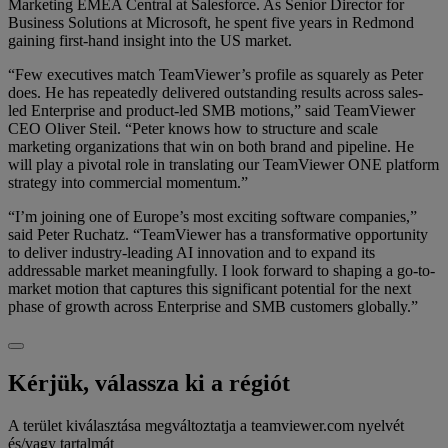
Marketing EMEA Central at Salesforce. As Senior Director for
Business Solutions at Microsoft, he spent five years in Redmond
gaining first-hand insight into the US market.
“Few executives match TeamViewer’s profile as squarely as Peter
does. He has repeatedly delivered outstanding results across sales-
led Enterprise and product-led SMB motions,” said TeamViewer
CEO Oliver Steil. “Peter knows how to structure and scale
marketing organizations that win on both brand and pipeline. He
will play a pivotal role in translating our TeamViewer ONE platform
strategy into commercial momentum.”
“I’m joining one of Europe’s most exciting software companies,”
said Peter Ruchatz. “TeamViewer has a transformative opportunity
to deliver industry-leading AI innovation and to expand its
addressable market meaningfully. I look forward to shaping a go-to-
market motion that captures this significant potential for the next
phase of growth across Enterprise and SMB customers globally.”
Kérjük, válassza ki a régiót
A terület kiválasztása megváltoztatja a teamviewer.com nyelvét
és/vagy tartalmát