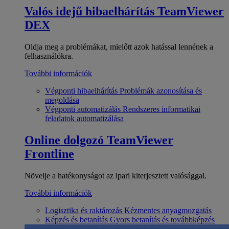
Valós idejű hibaelhárítás
TeamViewer
DEX
Oldja meg a problémákat, mielőtt azok hatással lennének a
felhasználókra.
További információk
Végponti hibaelhárítás
Problémák azonosítása és
megoldása
Végponti automatizálás
Rendszeres informatikai
feladatok automatizálása
Online dolgozó
TeamViewer
Frontline
Növelje a hatékonyságot az ipari kiterjesztett valósággal.
További információk
Logisztika és raktározás
Kézmentes anyagmozgatás
Képzés és betanítás
Gyors betanítás és továbbképzés