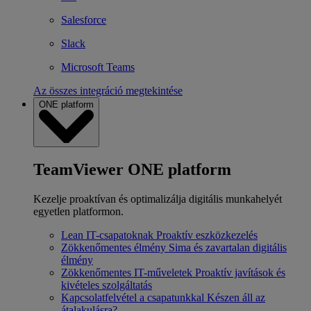
Salesforce
Slack
Microsoft Teams
Az összes integráció megtekintése
ONE platform
TeamViewer ONE platform
Kezelje proaktívan és optimalizálja digitális munkahelyét
egyetlen platformon.
Lean IT-csapatoknak
Proaktív eszközkezelés
Zökkenőmentes élmény
Sima és zavartalan digitális
élmény
Zökkenőmentes IT-műveletek
Proaktív javítások és
kivételes szolgáltatás
Kapcsolatfelvétel a csapatunkkal
Készen áll az
átalakulásra?