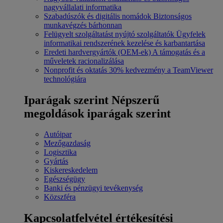
nagyvállalati informatika
Szabadúszók és digitális nomádok
Biztonságos
munkavégzés bárhonnan
Felügyelt szolgáltatást nyújtó szolgáltatók
Ügyfelek
informatikai rendszerének kezelése és karbantartása
Eredeti hardvergyártók (OEM-ek)
A támogatás és a
műveletek racionalizálása
Nonprofit és oktatás
30% kedvezmény a TeamViewer
technológiára
Iparágak szerint
Népszerű
megoldások iparágak szerint
Autóipar
Mezőgazdaság
Logisztika
Gyártás
Kiskereskedelem
Egészségügy
Banki és pénzügyi tevékenység
Közszféra
Kapcsolatfelvétel értékesítési