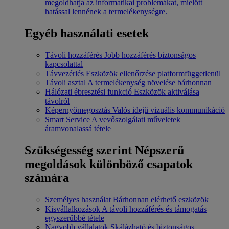
megoldhatja az informatikai problémákat, mielőtt
hatással lennének a termelékenységre.
Egyéb használati esetek
Távoli hozzáférés
Jobb hozzáférés biztonságos
kapcsolattal
Távvezérlés
Eszközök ellenőrzése platformfüggetlenül
Távoli asztal
A termelékenység növelése bárhonnan
Hálózati ébresztési funkció
Eszközök aktiválása
távolról
Képernyőmegosztás
Valós idejű vizuális kommunikáció
Smart Service
A vevőszolgálati műveletek
áramvonalassá tétele
Szükségesség szerint
Népszerű
megoldások különböző csapatok
számára
Személyes használat
Bárhonnan elérhető eszközök
Kisvállalkozások
A távoli hozzáférés és támogatás
egyszerűbbé tétele
Nagyobb vállalatok
Skálázható és biztonságos