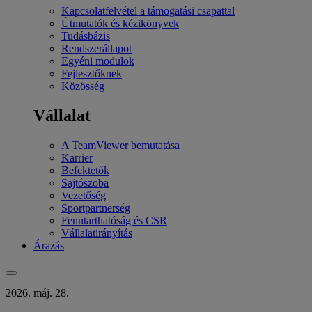
Kapcsolatfelvétel a támogatási csapattal
Útmutatók és kézikönyvek
Tudásbázis
Rendszerállapot
Egyéni modulok
Fejlesztőknek
Közösség
Vállalat
A TeamViewer bemutatása
Karrier
Befektetők
Sajtószoba
Vezetőség
Sportpartnerség
Fenntarthatóság és CSR
Vállalatirányítás
Árazás
2026. máj. 28.