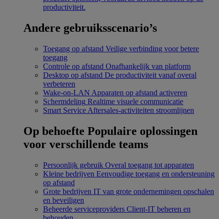
productiviteit.
Andere gebruiksscenario’s
Toegang op afstand
Veilige verbinding voor betere
toegang
Controle op afstand
Onafhankelijk van platform
Desktop op afstand
De productiviteit vanaf overal
verbeteren
Wake-on-LAN
Apparaten op afstand activeren
Schermdeling
Realtime visuele communicatie
Smart Service
Aftersales-activiteiten stroomlijnen
Op behoefte
Populaire oplossingen
voor verschillende teams
Persoonlijk gebruik
Overal toegang tot apparaten
Kleine bedrijven
Eenvoudige toegang en ondersteuning
op afstand
Grote bedrijven
IT van grote ondernemingen opschalen
en beveiligen
Beheerde serviceproviders
Client-IT beheren en
behouden