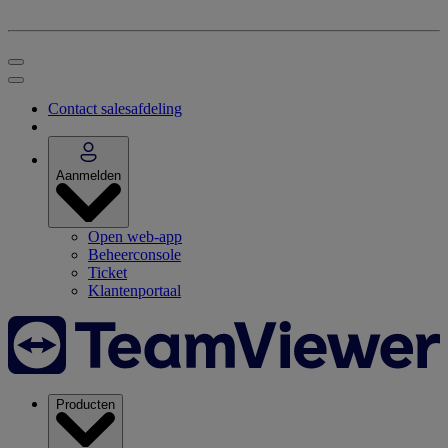
Contact salesafdeling
Aanmelden
Open web-app
Beheerconsole
Ticket
Klantenportaal
Producten