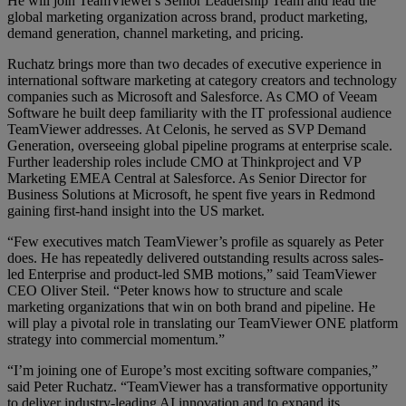
He will join TeamViewer's Senior Leadership Team and lead the
global marketing organization across brand, product marketing,
demand generation, channel marketing, and pricing.
Ruchatz brings more than two decades of executive experience in
international software marketing at category creators and technology
companies such as Microsoft and Salesforce. As CMO of Veeam
Software he built deep familiarity with the IT professional audience
TeamViewer addresses. At Celonis, he served as SVP Demand
Generation, overseeing global pipeline programs at enterprise scale.
Further leadership roles include CMO at Thinkproject and VP
Marketing EMEA Central at Salesforce. As Senior Director for
Business Solutions at Microsoft, he spent five years in Redmond
gaining first-hand insight into the US market.
“Few executives match TeamViewer’s profile as squarely as Peter
does. He has repeatedly delivered outstanding results across sales-
led Enterprise and product-led SMB motions,” said TeamViewer
CEO Oliver Steil. “Peter knows how to structure and scale
marketing organizations that win on both brand and pipeline. He
will play a pivotal role in translating our TeamViewer ONE platform
strategy into commercial momentum.”
“I’m joining one of Europe’s most exciting software companies,”
said Peter Ruchatz. “TeamViewer has a transformative opportunity
to deliver industry-leading AI innovation and to expand its