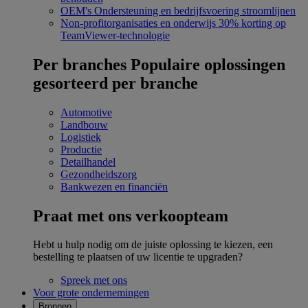
OEM's
Ondersteuning en bedrijfsvoering stroomlijnen
Non-profitorganisaties en onderwijs
30% korting op
TeamViewer-technologie
Per branches
Populaire oplossingen
gesorteerd per branche
Automotive
Landbouw
Logistiek
Productie
Detailhandel
Gezondheidszorg
Bankwezen en financiën
Praat met ons verkoopteam
Hebt u hulp nodig om de juiste oplossing te kiezen, een
bestelling te plaatsen of uw licentie te upgraden?
Spreek met ons
Voor grote ondernemingen
Bronnen