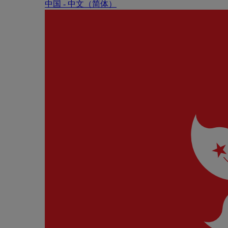
中国 - 中⽂（简体）