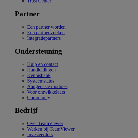
Trust Center
Partner
Een partner worden
Een partner zoeken
Integratiepartners
Ondersteuning
Hulp en contact
Handleidingen
Kennisbank
Systeemstatus
Aangepaste modules
Voor ontwikkelaars
Community
Bedrijf
Over TeamViewer
Werken bij TeamViewer
Investeerders