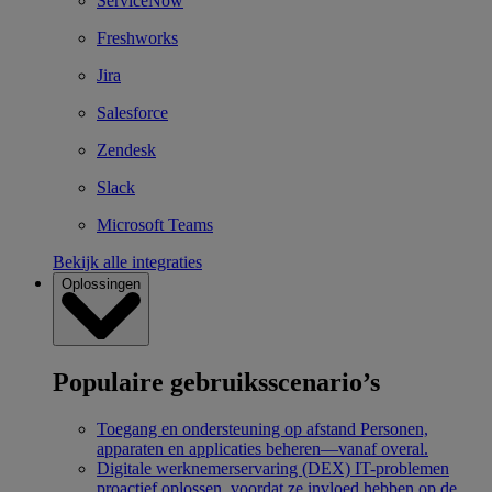
ServiceNow
Freshworks
Jira
Salesforce
Zendesk
Slack
Microsoft Teams
Bekijk alle integraties
Oplossingen
Populaire gebruiksscenario’s
Toegang en ondersteuning op afstand
Personen,
apparaten en applicaties beheren—vanaf overal.
Digitale werknemerservaring (DEX)
IT-problemen
proactief oplossen, voordat ze invloed hebben op de