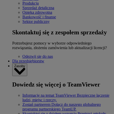
Produkcja
Sprzedaż detaliczna
Opieka zdrowotna
Bankowość i finanse
Sektor publiczny
Skontaktuj się z zespołem sprzedaży
Potrzebujesz pomocy w wyborze odpowiedniego
rozwiązania, złożeniu zamówienia lub aktualizacji licencji?
Odezwij się do nas
Dla przedsiębiorstw
Zasoby
Dowiedz się więcej o TeamViewer
Informacje na temat TeamViewer
Bezpieczne łączenie
ludzi, miejsc i rzeczy.
Zostań partnerem
Dołącz do naszego globalnego
programu partnerskiego TeamUP.
Skontaktuj się z działem wsparcia
Przejrzyj artykuły