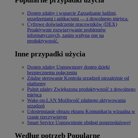
Dostęp zdalny i wsparcie
Zarządzanie ludźmi,
urządzeniami i aplikacjami — z dowolnego miejsca.
Cyfrowe doświadczenie pracowników (DEX)
Proaktywnie rozwiązywanie problemów
informatycznych, zanim wpłyną one na
produktywność.
Inne przypadki użycia
Dostęp zdalny
Usprawniony dostęp dzięki
bezpiecznemu połączeniu
Zdalne sterowanie
Kontrola urządzeń niezależnie od
platformy
Pulpit zdalny
Zwiększona produktywność z dowolnego
miejsca
Wake-on-LAN
Możliwość zdalnego aktywowania
urządzeń
Udostępnianie obrazu ekranu
Komunikacja wizualna w
czasie rzeczywistym
Smart Service
Usprawnienie obsługi posprzedażowej
Według potrzeb
Popularne