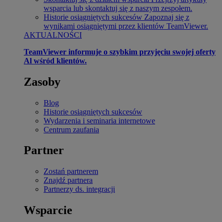
wsparcia lub skontaktuj się z naszym zespołem.
Historie osiągniętych sukcesów
Zapoznaj się z
wynikami osiągniętymi przez klientów TeamViewer.
AKTUALNOŚCI
TeamViewer informuje o szybkim przyjęciu swojej oferty
Al wśród klientów.
Zasoby
Blog
Historie osiągniętych sukcesów
Wydarzenia i seminaria internetowe
Centrum zaufania
Partner
Zostań partnerem
Znajdź partnera
Partnerzy ds. integracji
Wsparcie