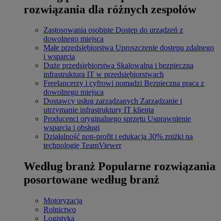
rozwiązania dla różnych zespołów
Zastosowania osobiste
Dostęp do urządzeń z
dowolnego miejsca
Małe przedsiębiorstwa
Uproszczenie dostępu zdalnego
i wsparcia
Duże przedsiębiorstwa
Skalowalna i bezpieczna
infrastruktura IT w przedsiębiorstwach
Freelancerzy i cyfrowi nomadzi
Bezpieczna praca z
dowolnego miejsca
Dostawcy usług zarządzanych
Zarządzanie i
utrzymanie infrastruktury IT klienta
Producenci oryginalnego sprzętu
Usprawnienie
wsparcia i obsługi
Działalność non-profit i edukacja
30% zniżki na
technologię TeamViewer
Według branż
Popularne rozwiązania
posortowane według branż
Motoryzacja
Rolnictwo
Logistyka