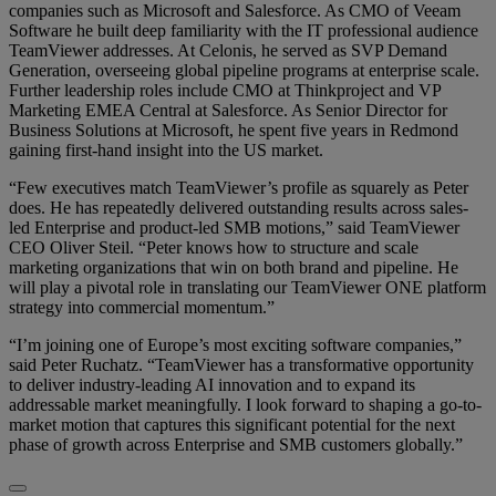
companies such as Microsoft and Salesforce. As CMO of Veeam
Software he built deep familiarity with the IT professional audience
TeamViewer addresses. At Celonis, he served as SVP Demand
Generation, overseeing global pipeline programs at enterprise scale.
Further leadership roles include CMO at Thinkproject and VP
Marketing EMEA Central at Salesforce. As Senior Director for
Business Solutions at Microsoft, he spent five years in Redmond
gaining first-hand insight into the US market.
“Few executives match TeamViewer’s profile as squarely as Peter
does. He has repeatedly delivered outstanding results across sales-
led Enterprise and product-led SMB motions,” said TeamViewer
CEO Oliver Steil. “Peter knows how to structure and scale
marketing organizations that win on both brand and pipeline. He
will play a pivotal role in translating our TeamViewer ONE platform
strategy into commercial momentum.”
“I’m joining one of Europe’s most exciting software companies,”
said Peter Ruchatz. “TeamViewer has a transformative opportunity
to deliver industry-leading AI innovation and to expand its
addressable market meaningfully. I look forward to shaping a go-to-
market motion that captures this significant potential for the next
phase of growth across Enterprise and SMB customers globally.”