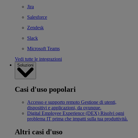
Jira
Salesforce
Zendesk
Slack
Microsoft Teams
Vedi tutte le integrazioni
Soluzioni
Casi d'uso popolari
Accesso e supporto remoto
Gestione di utenti,
dispositivi e applicazioni, da ovunque.
Digital Employee Experience (DEX)
Risolvi ogni
problema IT prima che impatti sulla tua produttività.
Altri casi d'uso