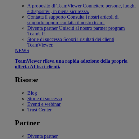
A proposito di TeamViewer
Connettere persone, luoghi
e dispositivi, in piena sicurezza.
Contatta il supporto
Consulta i nostri articoli di
supporto oppure contatta il nostro team.
Diventa partner
Unisciti al nostro partner program
TeamUP.
Storie di successo
Scopri i risultati dei clienti
TeamViewer.
NEWS
TeamViewer rileva una rapida adozione della propria
offerta AI tra i clienti.
Risorse
Blog
Storie di successo
Eventi e webinar
Trust Center
Partner
Diventa partner