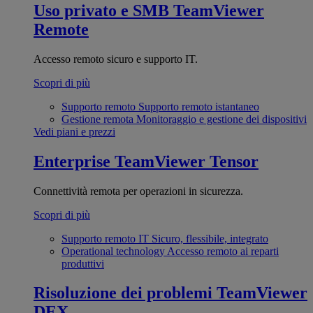
Uso privato e SMB
TeamViewer
Remote
Accesso remoto sicuro e supporto IT.
Scopri di più
Supporto remoto
Supporto remoto istantaneo
Gestione remota
Monitoraggio e gestione dei dispositivi
Vedi piani e prezzi
Enterprise
TeamViewer Tensor
Connettività remota per operazioni in sicurezza.
Scopri di più
Supporto remoto IT
Sicuro, flessibile, integrato
Operational technology
Accesso remoto ai reparti
produttivi
Risoluzione dei problemi
TeamViewer
DEX