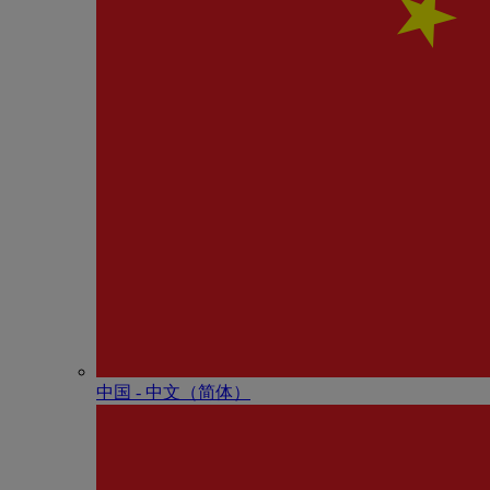
中国 - 中⽂（简体）