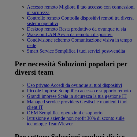
Accesso remoto
Migliora il tuo accesso con connessioni
in sicurezza
Controllo remoto
Controlla dispositivi remoti tra diversi
sistemi operativi
Desktop remoto
Resta produttivo da ovunque tu sia
Wake-on-LAN
Avvia da remoto i dispositivi
Condivisione schermo
Comunicazione visiva in tempo
reale
Smart Service
Semplifica i tuoi servizi post-vendita
Per necessità
Soluzioni popolari per
diversi team
Uso privato
Accedi da ovunque ai tuoi dispositivi
Piccole imprese
Semplifica accesso e supporto remoto
Grandi imprese
Scala in sicurezza la tua gestione IT
Managed service providers
Gestisci e mantieni i tuoi
client IT
OEM
Semplifica operazioni e supporto
Istruzione e aziende non-profit
30% di sconto sulle
tecnologie TeamViewer
Per settore
Soluzioni poplari divise