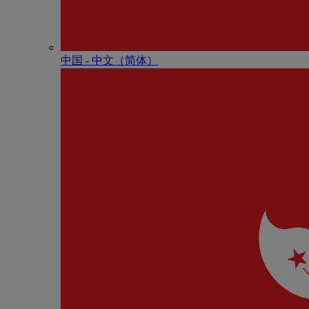
中国 - 中⽂（简体）