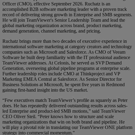
Officer (CMO), effective September 2026. Ruchatz is an
accomplished B2B software marketing leader with a proven track
record of delivering strong growth in Enterprise and SMB segments.
He will join TeamViewer's Senior Leadership Team and lead the
global marketing organization across brand, product marketing,
demand generation, channel marketing, and pricing.
Ruchatz brings more than two decades of executive experience in
international software marketing at category creators and technology
companies such as Microsoft and Salesforce. As CMO of Veeam
Software he built deep familiarity with the IT professional audience
TeamViewer addresses. At Celonis, he served as SVP Demand
Generation, overseeing global pipeline programs at enterprise scale.
Further leadership roles include CMO at Thinkproject and VP
Marketing EMEA Central at Salesforce. As Senior Director for
Business Solutions at Microsoft, he spent five years in Redmond
gaining first-hand insight into the US market.
“Few executives match TeamViewer’s profile as squarely as Peter
does. He has repeatedly delivered outstanding results across sales-
led Enterprise and product-led SMB motions,” said TeamViewer
CEO Oliver Steil. “Peter knows how to structure and scale
marketing organizations that win on both brand and pipeline. He
will play a pivotal role in translating our TeamViewer ONE platform
strategy into commercial momentum.”