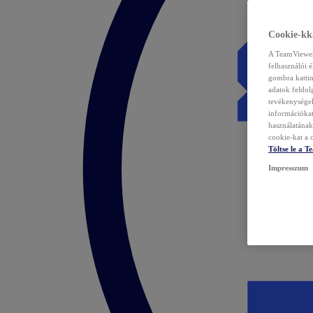
Cookie-kka
A TeamViewer 
felhasználói 
gombra kattin
adatok feldol
tevékenységek
információka
használatának 
cookie-kat a c
Töltse le a 
Impresszum