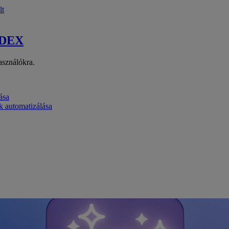
lt
 DEX
asználókra.
ása
k automatizálása