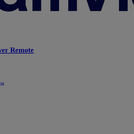
er Remote
ása