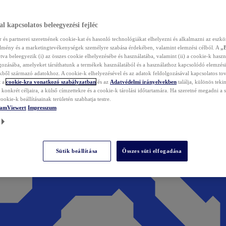
l kapcsolatos beleegyezési fejléc
és partnerei szeretnének cookie-kat és hasonló technológiákat elhelyezni és alkalmazni az eszkö
élmény és a marketingtevékenységek személyre szabása érdekében, valamint elemzési célból. A
„
tva beleegyezik (i) az összes cookie elhelyezésébe és használatába, valamint (ii) a cookie-k haszn
gozásába, amelyeket társíthatunk a termékek használatából és a használathoz kapcsolódó elemzési
ből származó adatokhoz. A cookie-k elhelyezésével és az adatok feldolgozásával kapcsolatos to
t a
cookie-kra vonatkozó szabályzatban
és az
Adatvédelmi irányelvekben
találja, különös tekin
konkrét céljaira, a külső címzettekre és a cookie-k tárolási időtartamára. Ha szeretné megadni a saj
ookie-k beállításainak területén szabhatja testre.
TeamViewert
Impresszum
Sütik beállítása
Összes süti elfogadása