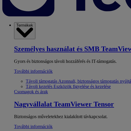
Termékek
Személyes használat és SMB
TeamView
Gyors és biztonságos távoli hozzáférés és IT-támogatás.
További információk
Távoli támogatás
Azonnali, biztonságos támogatás nyújt
Távoli kezelés
Eszközök figyelése és kezelése
Csomagok és árak
Nagyvállalat
TeamViewer Tensor
Biztonságos műveletekhez kialakított távkapcsolat.
További információk