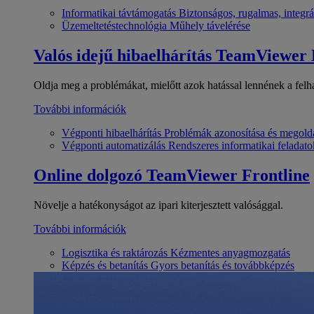
Informatikai távtámogatás
Biztonságos, rugalmas, integrá
Üzemeltetéstechnológia
Műhely távelérése
Valós idejű hibaelhárítás
TeamViewer
Oldja meg a problémákat, mielőtt azok hatással lennének a felh
További információk
Végponti hibaelhárítás
Problémák azonosítása és megold
Végponti automatizálás
Rendszeres informatikai feladato
Online dolgozó
TeamViewer Frontline
Növelje a hatékonyságot az ipari kiterjesztett valósággal.
További információk
Logisztika és raktározás
Kézmentes anyagmozgatás
Képzés és betanítás
Gyors betanítás és továbbképzés