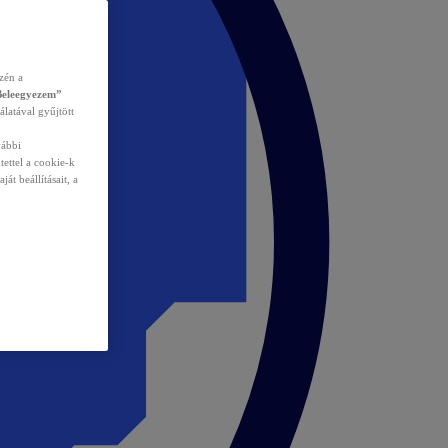
zén a
Beleegyezem”
álatával gyűjtött
vábbi
tettel a cookie-k
át beállításait, a