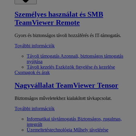
Személyes használat és SMB
TeamViewer Remote
Gyors és biztonságos távoli hozzáférés és IT-támogatás.
További információk
Távoli támogatás
Azonnali, biztonságos támogatás
nyújtása
Távoli kezelés
Eszközök figyelése és kezelése
Csomagok és árak
Nagyvállalat
TeamViewer Tensor
Biztonságos műveletekhez kialakított távkapcsolat.
További információk
Informatikai távtámogatás
Biztonságos, rugalmas,
integrált
Üzemeltetéstechnológia
Műhely távelérése