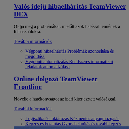
Valós idejű hibaelhárítás
TeamViewer
DEX
Oldja meg a problémákat, mielőtt azok hatással lennének a
felhasználókra.
További információk
Végponti hibaelhárítás
Problémák azonosítása és
megoldása
Végponti automatizálás
Rendszeres informatikai
feladatok automatizálása
Online dolgozó
TeamViewer
Frontline
Növelje a hatékonyságot az ipari kiterjesztett valósággal.
További információk
Logisztika és raktározás
Kézmentes anyagmozgatás
Képzés és betanítás
Gyors betanítás és továbbképzés