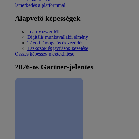
Ismerkedés a platformmal
Alapvető képességek
TeamViewer MI
Digitális munkavállalói élmény
Távoli támogatás és vezérlés
Eszközök és javítások kezelése
Összes képesség megtekintése
2026-ös Gartner-jelentés