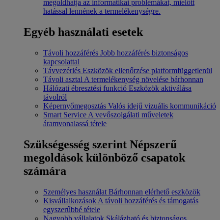
megoldhatja az informatikai problémákat, mielőtt
hatással lennének a termelékenységre.
Egyéb használati esetek
Távoli hozzáférés
Jobb hozzáférés biztonságos
kapcsolattal
Távvezérlés
Eszközök ellenőrzése platformfüggetlenül
Távoli asztal
A termelékenység növelése bárhonnan
Hálózati ébresztési funkció
Eszközök aktiválása
távolról
Képernyőmegosztás
Valós idejű vizuális kommunikáció
Smart Service
A vevőszolgálati műveletek
áramvonalassá tétele
Szükségesség szerint
Népszerű
megoldások különböző csapatok
számára
Személyes használat
Bárhonnan elérhető eszközök
Kisvállalkozások
A távoli hozzáférés és támogatás
egyszerűbbé tétele
Nagyobb vállalatok
Skálázható és biztonságos