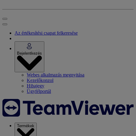
Az értékesítési csapat felkeresése
Bejelentkezés
Webes alkalmazás megnyitása
Kezelőkonzol
Hibajegy
Ügyfélportál
Termékek