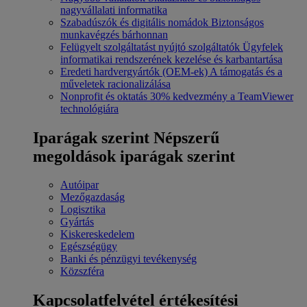
nagyvállalati informatika
Szabadúszók és digitális nomádok
Biztonságos
munkavégzés bárhonnan
Felügyelt szolgáltatást nyújtó szolgáltatók
Ügyfelek
informatikai rendszerének kezelése és karbantartása
Eredeti hardvergyártók (OEM-ek)
A támogatás és a
műveletek racionalizálása
Nonprofit és oktatás
30% kedvezmény a TeamViewer
technológiára
Iparágak szerint
Népszerű
megoldások iparágak szerint
Autóipar
Mezőgazdaság
Logisztika
Gyártás
Kiskereskedelem
Egészségügy
Banki és pénzügyi tevékenység
Közszféra
Kapcsolatfelvétel értékesítési