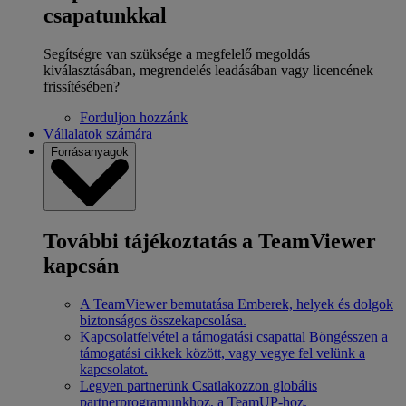
csapatunkkal
Segítségre van szüksége a megfelelő megoldás
kiválasztásában, megrendelés leadásában vagy licencének
frissítésében?
Forduljon hozzánk
Vállalatok számára
Forrásanyagok
További tájékoztatás a TeamViewer
kapcsán
A TeamViewer bemutatása
Emberek, helyek és dolgok
biztonságos összekapcsolása.
Kapcsolatfelvétel a támogatási csapattal
Böngésszen a
támogatási cikkek között, vagy vegye fel velünk a
kapcsolatot.
Legyen partnerünk
Csatlakozzon globális
partnerprogramunkhoz, a TeamUP-hoz.