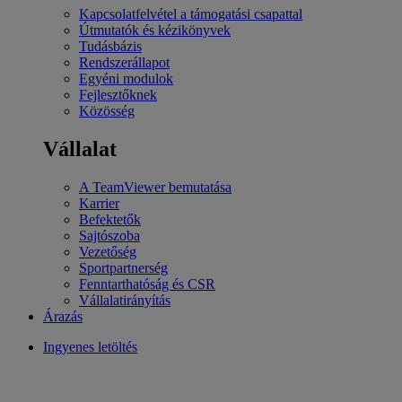
Kapcsolatfelvétel a támogatási csapattal
Útmutatók és kézikönyvek
Tudásbázis
Rendszerállapot
Egyéni modulok
Fejlesztőknek
Közösség
Vállalat
A TeamViewer bemutatása
Karrier
Befektetők
Sajtószoba
Vezetőség
Sportpartnerség
Fenntarthatóság és CSR
Vállalatirányítás
Árazás
Ingyenes letöltés