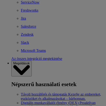
ServiceNow
Freshworks
Jira
Salesforce
Zendesk
Slack
Microsoft Teams
Az összes integráció megtekintése
Megoldások
Népszerű használati esetek
Távoli hozzáférés és támogatás
Kezelje az embereket,
eszközöket és alkalmazásokat – bárhonnan.
Digitális munkavállalói élmény (DEX)
Proaktívan