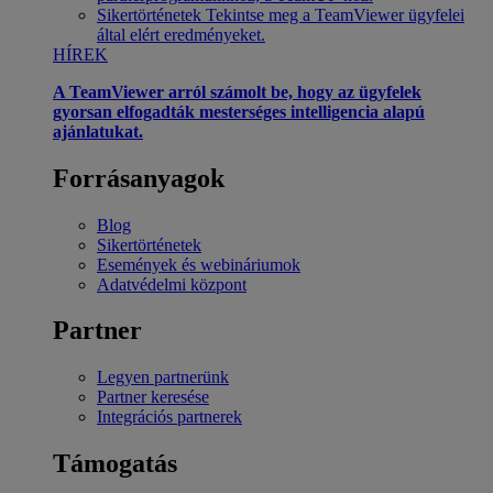
Sikertörténetek
Tekintse meg a TeamViewer ügyfelei
által elért eredményeket.
HÍREK
A TeamViewer arról számolt be, hogy az ügyfelek
gyorsan elfogadták mesterséges intelligencia alapú
ajánlatukat.
Forrásanyagok
Blog
Sikertörténetek
Események és webináriumok
Adatvédelmi központ
Partner
Legyen partnerünk
Partner keresése
Integrációs partnerek
Támogatás