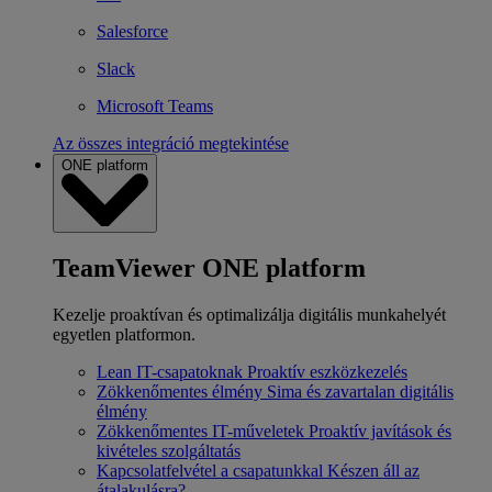
Salesforce
Slack
Microsoft Teams
Az összes integráció megtekintése
ONE platform
TeamViewer ONE platform
Kezelje proaktívan és optimalizálja digitális munkahelyét
egyetlen platformon.
Lean IT-csapatoknak
Proaktív eszközkezelés
Zökkenőmentes élmény
Sima és zavartalan digitális
élmény
Zökkenőmentes IT-műveletek
Proaktív javítások és
kivételes szolgáltatás
Kapcsolatfelvétel a csapatunkkal
Készen áll az
átalakulásra?