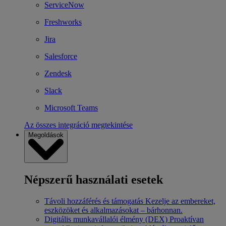
ServiceNow
Freshworks
Jira
Salesforce
Zendesk
Slack
Microsoft Teams
Az összes integráció megtekintése
Megoldások
Népszerű használati esetek
Távoli hozzáférés és támogatás
Kezelje az embereket,
eszközöket és alkalmazásokat – bárhonnan.
Digitális munkavállalói élmény (DEX)
Proaktívan