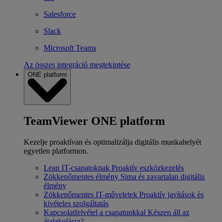
Salesforce
Slack
Microsoft Teams
Az összes integráció megtekintése
ONE platform
TeamViewer ONE platform
Kezelje proaktívan és optimalizálja digitális munkahelyét
egyetlen platformon.
Lean IT-csapatoknak
Proaktív eszközkezelés
Zökkenőmentes élmény
Sima és zavartalan digitális
élmény
Zökkenőmentes IT-műveletek
Proaktív javítások és
kivételes szolgáltatás
Kapcsolatfelvétel a csapatunkkal
Készen áll az
átalakulásra?