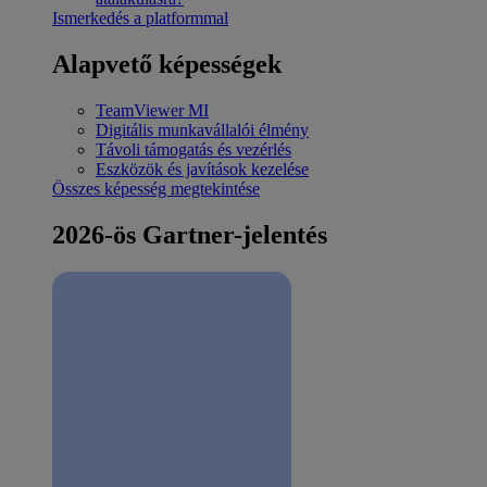
Ismerkedés a platformmal
Alapvető képességek
TeamViewer MI
Digitális munkavállalói élmény
Távoli támogatás és vezérlés
Eszközök és javítások kezelése
Összes képesség megtekintése
2026-ös Gartner-jelentés