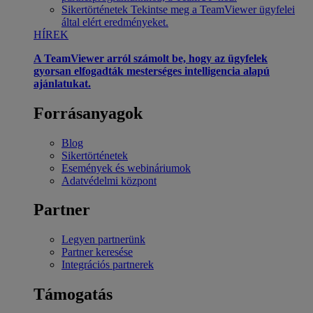
Sikertörténetek
Tekintse meg a TeamViewer ügyfelei
által elért eredményeket.
HÍREK
A TeamViewer arról számolt be, hogy az ügyfelek
gyorsan elfogadták mesterséges intelligencia alapú
ajánlatukat.
Forrásanyagok
Blog
Sikertörténetek
Események és webináriumok
Adatvédelmi központ
Partner
Legyen partnerünk
Partner keresése
Integrációs partnerek
Támogatás