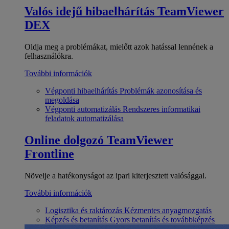
Valós idejű hibaelhárítás
TeamViewer
DEX
Oldja meg a problémákat, mielőtt azok hatással lennének a
felhasználókra.
További információk
Végponti hibaelhárítás
Problémák azonosítása és
megoldása
Végponti automatizálás
Rendszeres informatikai
feladatok automatizálása
Online dolgozó
TeamViewer
Frontline
Növelje a hatékonyságot az ipari kiterjesztett valósággal.
További információk
Logisztika és raktározás
Kézmentes anyagmozgatás
Képzés és betanítás
Gyors betanítás és továbbképzés