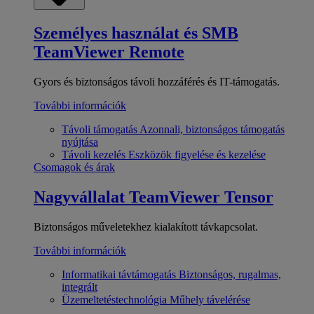
Személyes használat és SMB
TeamViewer Remote
Gyors és biztonságos távoli hozzáférés és IT-támogatás.
További információk
Távoli támogatás
Azonnali, biztonságos támogatás
nyújtása
Távoli kezelés
Eszközök figyelése és kezelése
Csomagok és árak
Nagyvállalat
TeamViewer Tensor
Biztonságos műveletekhez kialakított távkapcsolat.
További információk
Informatikai távtámogatás
Biztonságos, rugalmas,
integrált
Üzemeltetéstechnológia
Műhely távelérése