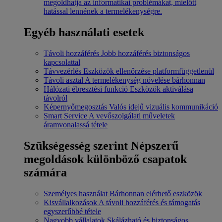
megoldhatja az informatikai problémákat, mielőtt
hatással lennének a termelékenységre.
Egyéb használati esetek
Távoli hozzáférés
Jobb hozzáférés biztonságos
kapcsolattal
Távvezérlés
Eszközök ellenőrzése platformfüggetlenül
Távoli asztal
A termelékenység növelése bárhonnan
Hálózati ébresztési funkció
Eszközök aktiválása
távolról
Képernyőmegosztás
Valós idejű vizuális kommunikáció
Smart Service
A vevőszolgálati műveletek
áramvonalassá tétele
Szükségesség szerint
Népszerű
megoldások különböző csapatok
számára
Személyes használat
Bárhonnan elérhető eszközök
Kisvállalkozások
A távoli hozzáférés és támogatás
egyszerűbbé tétele
Nagyobb vállalatok
Skálázható és biztonságos