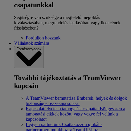
csapatunkkal
Segítségre van szüksége a megfelelő megoldás
kiválasztásában, megrendelés leadásában vagy licencének
frissítésében?
Forduljon hozzánk
Vállalatok számára
Forrásanyagok
További tájékoztatás a TeamViewer
kapcsán
A TeamViewer bemutatása
Emberek, helyek és dolgok
biztonságos összekapcsolása.
Kapcsolatfelvétel a támogatási csapattal
Böngésszen a
támogatási cikkek között, vagy vegye fel velünk a
kapcsolatot.
Legyen partnerünk
Csatlakozzon globális
partnerprogramunkhoz, a TeamUP-hoz.