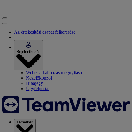
Az értékesítési csapat felkeresése
Bejelentkezés
Webes alkalmazás megnyitása
Kezelőkonzol
Hibajegy
Ügyfélportál
Termékek