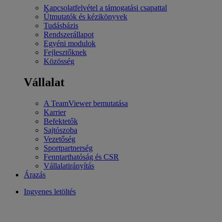
Kapcsolatfelvétel a támogatási csapattal
Útmutatók és kézikönyvek
Tudásbázis
Rendszerállapot
Egyéni modulok
Fejlesztőknek
Közösség
Vállalat
A TeamViewer bemutatása
Karrier
Befektetők
Sajtószoba
Vezetőség
Sportpartnerség
Fenntarthatóság és CSR
Vállalatirányítás
Árazás
Ingyenes letöltés