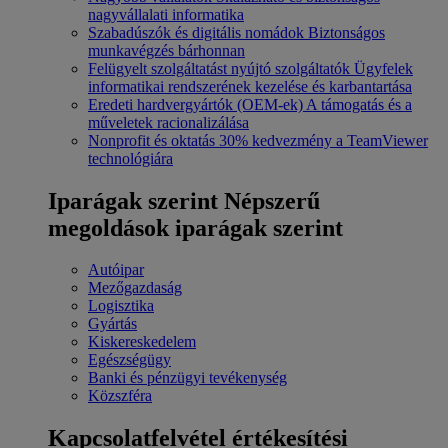
nagyvállalati informatika
Szabadúszók és digitális nomádok
Biztonságos
munkavégzés bárhonnan
Felügyelt szolgáltatást nyújtó szolgáltatók
Ügyfelek
informatikai rendszerének kezelése és karbantartása
Eredeti hardvergyártók (OEM-ek)
A támogatás és a
műveletek racionalizálása
Nonprofit és oktatás
30% kedvezmény a TeamViewer
technológiára
Iparágak szerint
Népszerű
megoldások iparágak szerint
Autóipar
Mezőgazdaság
Logisztika
Gyártás
Kiskereskedelem
Egészségügy
Banki és pénzügyi tevékenység
Közszféra
Kapcsolatfelvétel értékesítési