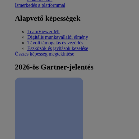
Ismerkedés a platformmal
Alapvető képességek
TeamViewer MI
Digitális munkavállalói élmény
Távoli támogatás és vezérlés
Eszközök és javítások kezelése
Összes képesség megtekintése
2026-ös Gartner-jelentés