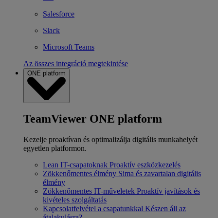
Salesforce
Slack
Microsoft Teams
Az összes integráció megtekintése
ONE platform
TeamViewer ONE platform
Kezelje proaktívan és optimalizálja digitális munkahelyét
egyetlen platformon.
Lean IT-csapatoknak
Proaktív eszközkezelés
Zökkenőmentes élmény
Sima és zavartalan digitális
élmény
Zökkenőmentes IT-műveletek
Proaktív javítások és
kivételes szolgáltatás
Kapcsolatfelvétel a csapatunkkal
Készen áll az
átalakulásra?