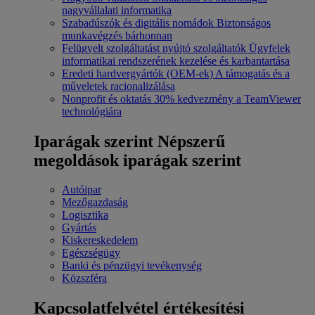
nagyvállalati informatika
Szabadúszók és digitális nomádok
Biztonságos
munkavégzés bárhonnan
Felügyelt szolgáltatást nyújtó szolgáltatók
Ügyfelek
informatikai rendszerének kezelése és karbantartása
Eredeti hardvergyártók (OEM-ek)
A támogatás és a
műveletek racionalizálása
Nonprofit és oktatás
30% kedvezmény a TeamViewer
technológiára
Iparágak szerint
Népszerű
megoldások iparágak szerint
Autóipar
Mezőgazdaság
Logisztika
Gyártás
Kiskereskedelem
Egészségügy
Banki és pénzügyi tevékenység
Közszféra
Kapcsolatfelvétel értékesítési