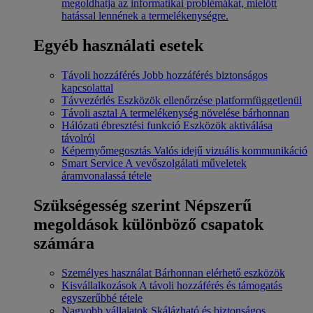
megoldhatja az informatikai problémákat, mielőtt
hatással lennének a termelékenységre.
Egyéb használati esetek
Távoli hozzáférés
Jobb hozzáférés biztonságos
kapcsolattal
Távvezérlés
Eszközök ellenőrzése platformfüggetlenül
Távoli asztal
A termelékenység növelése bárhonnan
Hálózati ébresztési funkció
Eszközök aktiválása
távolról
Képernyőmegosztás
Valós idejű vizuális kommunikáció
Smart Service
A vevőszolgálati műveletek
áramvonalassá tétele
Szükségesség szerint
Népszerű
megoldások különböző csapatok
számára
Személyes használat
Bárhonnan elérhető eszközök
Kisvállalkozások
A távoli hozzáférés és támogatás
egyszerűbbé tétele
Nagyobb vállalatok
Skálázható és biztonságos