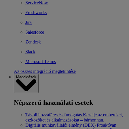
ServiceNow
Freshworks
Jira
Salesforce
Zendesk
Slack
Microsoft Teams
Az összes integráció megtekintése
Megoldások
Népszerű használati esetek
Távoli hozzáférés és támogatás
Kezelje az embereket,
eszközöket és alkalmazásokat – bárhonnan.
Digitális munkavállalói élmény (DEX)
Proaktívan