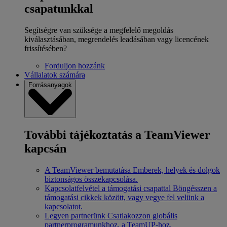
csapatunkkal
Segítségre van szüksége a megfelelő megoldás
kiválasztásában, megrendelés leadásában vagy licencének
frissítésében?
Forduljon hozzánk
Vállalatok számára
Forrásanyagok
További tájékoztatás a TeamViewer
kapcsán
A TeamViewer bemutatása
Emberek, helyek és dolgok
biztonságos összekapcsolása.
Kapcsolatfelvétel a támogatási csapattal
Böngésszen a
támogatási cikkek között, vagy vegye fel velünk a
kapcsolatot.
Legyen partnerünk
Csatlakozzon globális
partnerprogramunkhoz, a TeamUP-hoz.