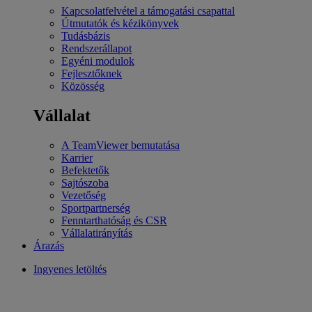
Kapcsolatfelvétel a támogatási csapattal
Útmutatók és kézikönyvek
Tudásbázis
Rendszerállapot
Egyéni modulok
Fejlesztőknek
Közösség
Vállalat
A TeamViewer bemutatása
Karrier
Befektetők
Sajtószoba
Vezetőség
Sportpartnerség
Fenntarthatóság és CSR
Vállalatirányítás
Árazás
Ingyenes letöltés