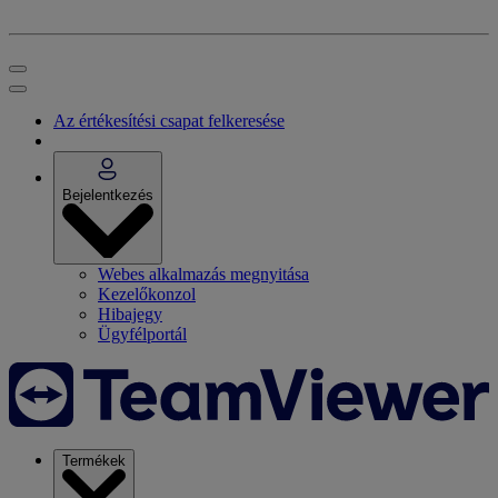
Az értékesítési csapat felkeresése
Bejelentkezés
Webes alkalmazás megnyitása
Kezelőkonzol
Hibajegy
Ügyfélportál
Termékek