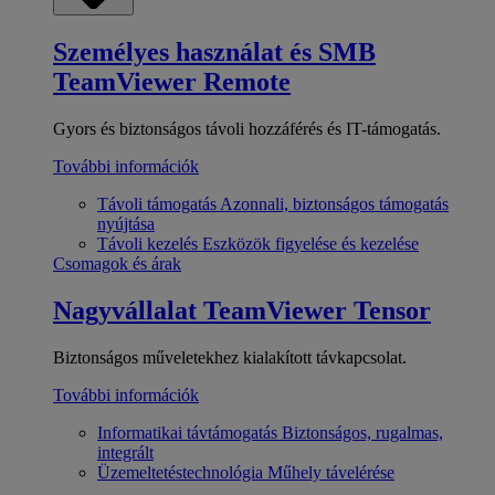
Személyes használat és SMB
TeamViewer Remote
Gyors és biztonságos távoli hozzáférés és IT-támogatás.
További információk
Távoli támogatás
Azonnali, biztonságos támogatás
nyújtása
Távoli kezelés
Eszközök figyelése és kezelése
Csomagok és árak
Nagyvállalat
TeamViewer Tensor
Biztonságos műveletekhez kialakított távkapcsolat.
További információk
Informatikai távtámogatás
Biztonságos, rugalmas,
integrált
Üzemeltetéstechnológia
Műhely távelérése