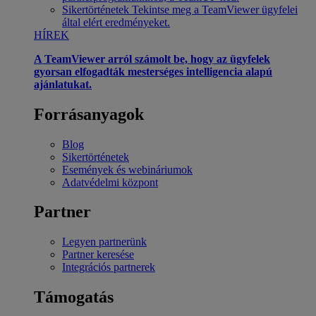
Sikertörténetek
Tekintse meg a TeamViewer ügyfelei
által elért eredményeket.
HÍREK
A TeamViewer arról számolt be, hogy az ügyfelek
gyorsan elfogadták mesterséges intelligencia alapú
ajánlatukat.
Forrásanyagok
Blog
Sikertörténetek
Események és webináriumok
Adatvédelmi központ
Partner
Legyen partnerünk
Partner keresése
Integrációs partnerek
Támogatás