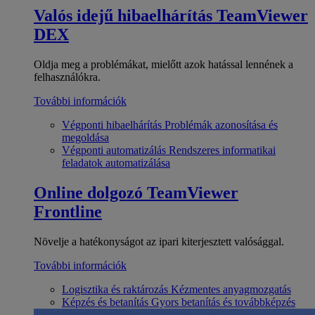
Valós idejű hibaelhárítás
TeamViewer
DEX
Oldja meg a problémákat, mielőtt azok hatással lennének a
felhasználókra.
További információk
Végponti hibaelhárítás
Problémák azonosítása és
megoldása
Végponti automatizálás
Rendszeres informatikai
feladatok automatizálása
Online dolgozó
TeamViewer
Frontline
Növelje a hatékonyságot az ipari kiterjesztett valósággal.
További információk
Logisztika és raktározás
Kézmentes anyagmozgatás
Képzés és betanítás
Gyors betanítás és továbbképzés