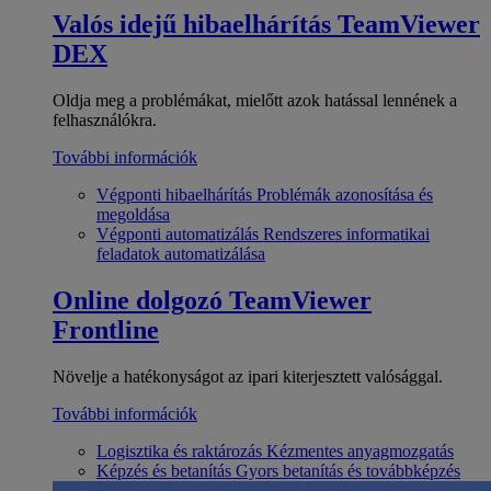
Valós idejű hibaelhárítás
TeamViewer
DEX
Oldja meg a problémákat, mielőtt azok hatással lennének a
felhasználókra.
További információk
Végponti hibaelhárítás
Problémák azonosítása és
megoldása
Végponti automatizálás
Rendszeres informatikai
feladatok automatizálása
Online dolgozó
TeamViewer
Frontline
Növelje a hatékonyságot az ipari kiterjesztett valósággal.
További információk
Logisztika és raktározás
Kézmentes anyagmozgatás
Képzés és betanítás
Gyors betanítás és továbbképzés