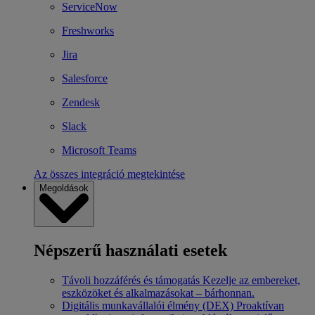
ServiceNow
Freshworks
Jira
Salesforce
Zendesk
Slack
Microsoft Teams
Az összes integráció megtekintése
Megoldások
Népszerű használati esetek
Távoli hozzáférés és támogatás
Kezelje az embereket,
eszközöket és alkalmazásokat – bárhonnan.
Digitális munkavállalói élmény (DEX)
Proaktívan