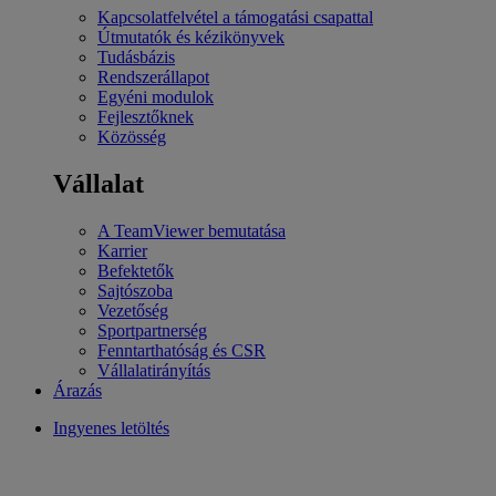
Kapcsolatfelvétel a támogatási csapattal
Útmutatók és kézikönyvek
Tudásbázis
Rendszerállapot
Egyéni modulok
Fejlesztőknek
Közösség
Vállalat
A TeamViewer bemutatása
Karrier
Befektetők
Sajtószoba
Vezetőség
Sportpartnerség
Fenntarthatóság és CSR
Vállalatirányítás
Árazás
Ingyenes letöltés