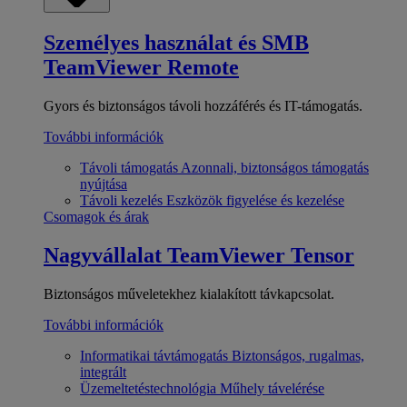
Személyes használat és SMB
TeamViewer Remote
Gyors és biztonságos távoli hozzáférés és IT-támogatás.
További információk
Távoli támogatás
Azonnali, biztonságos támogatás
nyújtása
Távoli kezelés
Eszközök figyelése és kezelése
Csomagok és árak
Nagyvállalat
TeamViewer Tensor
Biztonságos műveletekhez kialakított távkapcsolat.
További információk
Informatikai távtámogatás
Biztonságos, rugalmas,
integrált
Üzemeltetéstechnológia
Műhely távelérése