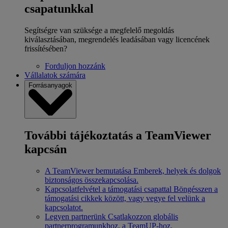
csapatunkkal
Segítségre van szüksége a megfelelő megoldás
kiválasztásában, megrendelés leadásában vagy licencének
frissítésében?
Forduljon hozzánk
Vállalatok számára
Forrásanyagok
További tájékoztatás a TeamViewer
kapcsán
A TeamViewer bemutatása
Emberek, helyek és dolgok
biztonságos összekapcsolása.
Kapcsolatfelvétel a támogatási csapattal
Böngésszen a
támogatási cikkek között, vagy vegye fel velünk a
kapcsolatot.
Legyen partnerünk
Csatlakozzon globális
partnerprogramunkhoz, a TeamUP-hoz.