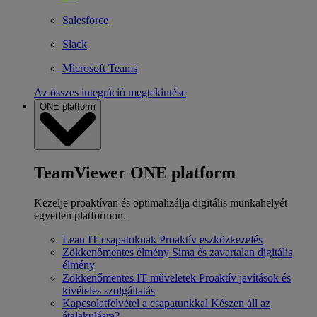
Salesforce
Slack
Microsoft Teams
Az összes integráció megtekintése
ONE platform
TeamViewer ONE platform
Kezelje proaktívan és optimalizálja digitális munkahelyét
egyetlen platformon.
Lean IT-csapatoknak
Proaktív eszközkezelés
Zökkenőmentes élmény
Sima és zavartalan digitális
élmény
Zökkenőmentes IT-műveletek
Proaktív javítások és
kivételes szolgáltatás
Kapcsolatfelvétel a csapatunkkal
Készen áll az
átalakulásra?