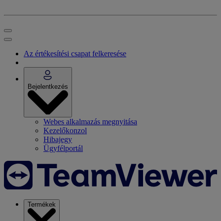
Az értékesítési csapat felkeresése
Bejelentkezés
Webes alkalmazás megnyitása
Kezelőkonzol
Hibajegy
Ügyfélportál
Termékek