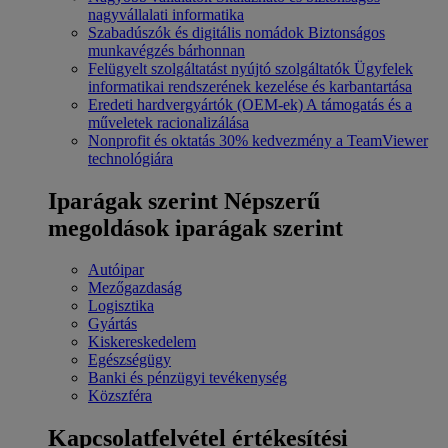
nagyvállalati informatika
Szabadúszók és digitális nomádok
Biztonságos
munkavégzés bárhonnan
Felügyelt szolgáltatást nyújtó szolgáltatók
Ügyfelek
informatikai rendszerének kezelése és karbantartása
Eredeti hardvergyártók (OEM-ek)
A támogatás és a
műveletek racionalizálása
Nonprofit és oktatás
30% kedvezmény a TeamViewer
technológiára
Iparágak szerint
Népszerű
megoldások iparágak szerint
Autóipar
Mezőgazdaság
Logisztika
Gyártás
Kiskereskedelem
Egészségügy
Banki és pénzügyi tevékenység
Közszféra
Kapcsolatfelvétel értékesítési