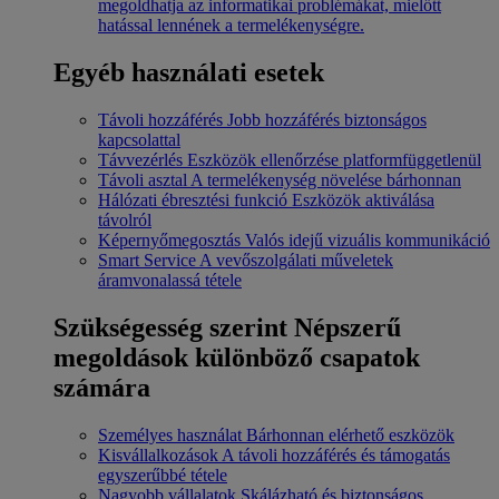
megoldhatja az informatikai problémákat, mielőtt
hatással lennének a termelékenységre.
Egyéb használati esetek
Távoli hozzáférés
Jobb hozzáférés biztonságos
kapcsolattal
Távvezérlés
Eszközök ellenőrzése platformfüggetlenül
Távoli asztal
A termelékenység növelése bárhonnan
Hálózati ébresztési funkció
Eszközök aktiválása
távolról
Képernyőmegosztás
Valós idejű vizuális kommunikáció
Smart Service
A vevőszolgálati műveletek
áramvonalassá tétele
Szükségesség szerint
Népszerű
megoldások különböző csapatok
számára
Személyes használat
Bárhonnan elérhető eszközök
Kisvállalkozások
A távoli hozzáférés és támogatás
egyszerűbbé tétele
Nagyobb vállalatok
Skálázható és biztonságos