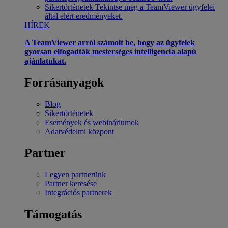
Sikertörténetek
Tekintse meg a TeamViewer ügyfelei
által elért eredményeket.
HÍREK
A TeamViewer arról számolt be, hogy az ügyfelek
gyorsan elfogadták mesterséges intelligencia alapú
ajánlatukat.
Forrásanyagok
Blog
Sikertörténetek
Események és webináriumok
Adatvédelmi központ
Partner
Legyen partnerünk
Partner keresése
Integrációs partnerek
Támogatás