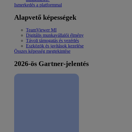
Ismerkedés a platformmal
Alapvető képességek
TeamViewer MI
Digitális munkavállalói élmény
Távoli támogatás és vezérlés
Eszközök és javítások kezelése
Összes képesség megtekintése
2026-ös Gartner-jelentés