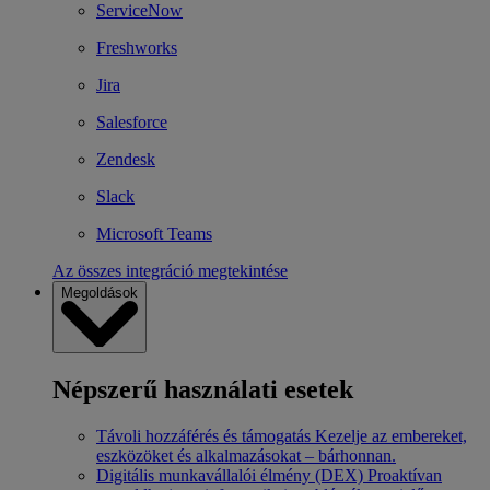
ServiceNow
Freshworks
Jira
Salesforce
Zendesk
Slack
Microsoft Teams
Az összes integráció megtekintése
Megoldások
Népszerű használati esetek
Távoli hozzáférés és támogatás
Kezelje az embereket,
eszközöket és alkalmazásokat – bárhonnan.
Digitális munkavállalói élmény (DEX)
Proaktívan