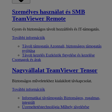
Személyes használat és SMB
TeamViewer Remote
Gyors és biztonságos távoli hozzáférés és IT-támogatás.
További információk
Távoli támogatás
Azonnali, biztonságos támogatás
nyújtása
Távoli kezelés
Eszközök figyelése és kezelése
Csomagok és árak
Nagyvállalat
TeamViewer Tensor
Biztonságos műveletekhez kialakított távkapcsolat.
További információk
Informatikai távtámogatás
Biztonságos, rugalmas,
integrált
Üzemeltetéstechnológia
Műhely távelérése