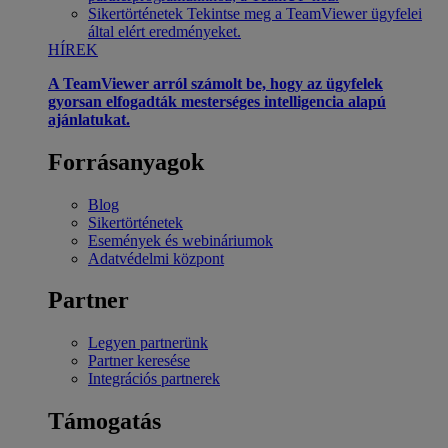
Sikertörténetek
Tekintse meg a TeamViewer ügyfelei
által elért eredményeket.
HÍREK
A TeamViewer arról számolt be, hogy az ügyfelek
gyorsan elfogadták mesterséges intelligencia alapú
ajánlatukat.
Forrásanyagok
Blog
Sikertörténetek
Események és webináriumok
Adatvédelmi központ
Partner
Legyen partnerünk
Partner keresése
Integrációs partnerek
Támogatás