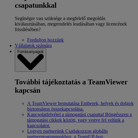
csapatunkkal
Segítségre van szüksége a megfelelő megoldás
kiválasztásában, megrendelés leadásában vagy licencének
frissítésében?
Forduljon hozzánk
Vállalatok számára
Forrásanyagok
További tájékoztatás a TeamViewer
kapcsán
A TeamViewer bemutatása
Emberek, helyek és dolgok
biztonságos összekapcsolása.
Kapcsolatfelvétel a támogatási csapattal
Böngésszen a
támogatási cikkek között, vagy vegye fel velünk a
kapcsolatot.
Legyen partnerünk
Csatlakozzon globális
partnerprogramunkhoz, a TeamUP-hoz.