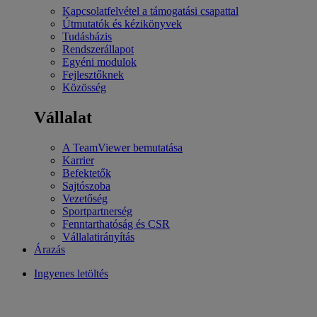
Kapcsolatfelvétel a támogatási csapattal
Útmutatók és kézikönyvek
Tudásbázis
Rendszerállapot
Egyéni modulok
Fejlesztőknek
Közösség
Vállalat
A TeamViewer bemutatása
Karrier
Befektetők
Sajtószoba
Vezetőség
Sportpartnerség
Fenntarthatóság és CSR
Vállalatirányítás
Árazás
Ingyenes letöltés