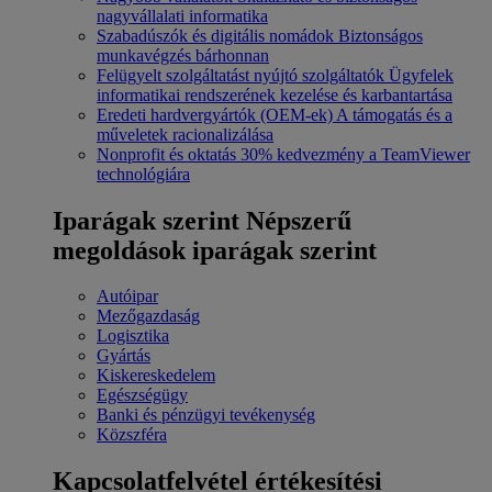
nagyvállalati informatika
Szabadúszók és digitális nomádok
Biztonságos
munkavégzés bárhonnan
Felügyelt szolgáltatást nyújtó szolgáltatók
Ügyfelek
informatikai rendszerének kezelése és karbantartása
Eredeti hardvergyártók (OEM-ek)
A támogatás és a
műveletek racionalizálása
Nonprofit és oktatás
30% kedvezmény a TeamViewer
technológiára
Iparágak szerint
Népszerű
megoldások iparágak szerint
Autóipar
Mezőgazdaság
Logisztika
Gyártás
Kiskereskedelem
Egészségügy
Banki és pénzügyi tevékenység
Közszféra
Kapcsolatfelvétel értékesítési