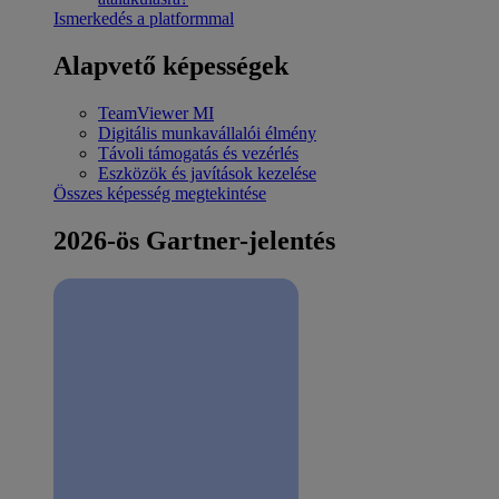
Ismerkedés a platformmal
Alapvető képességek
TeamViewer MI
Digitális munkavállalói élmény
Távoli támogatás és vezérlés
Eszközök és javítások kezelése
Összes képesség megtekintése
2026-ös Gartner-jelentés