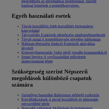
megoldhatja az informatikai problémákat, mielőtt
hatással lennének a termelékenységre.
Egyéb használati esetek
Távoli hozzáférés
Jobb hozzáférés biztonságos
kapcsolattal
Távvezérlés
Eszközök ellenőrzése platformfüggetlenül
Távoli asztal
A termelékenység növelése bárhonnan
Hálózati ébresztési funkció
Eszközök aktiválása
távolról
Képernyőmegosztás
Valós idejű vizuális kommunikáció
Smart Service
A vevőszolgálati műveletek
áramvonalassá tétele
Szükségesség szerint
Népszerű
megoldások különböző csapatok
számára
Személyes használat
Bárhonnan elérhető eszközök
Kisvállalkozások
A távoli hozzáférés és támogatás
egyszerűbbé tétele
Nagyobb vállalatok
Skálázható és biztonságos