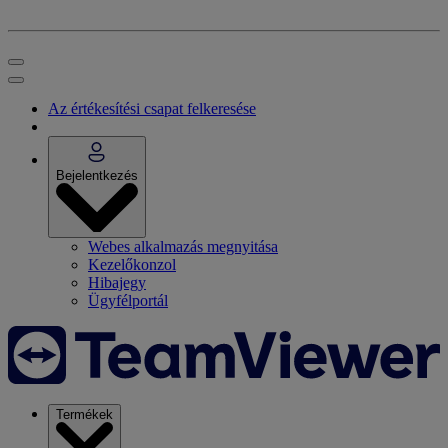
Az értékesítési csapat felkeresése
Bejelentkezés
Webes alkalmazás megnyitása
Kezelőkonzol
Hibajegy
Ügyfélportál
Termékek