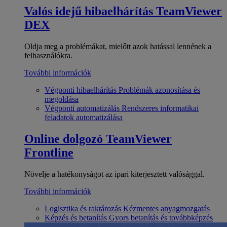
Valós idejű hibaelhárítás
TeamViewer
DEX
Oldja meg a problémákat, mielőtt azok hatással lennének a
felhasználókra.
További információk
Végponti hibaelhárítás
Problémák azonosítása és
megoldása
Végponti automatizálás
Rendszeres informatikai
feladatok automatizálása
Online dolgozó
TeamViewer
Frontline
Növelje a hatékonyságot az ipari kiterjesztett valósággal.
További információk
Logisztika és raktározás
Kézmentes anyagmozgatás
Képzés és betanítás
Gyors betanítás és továbbképzés