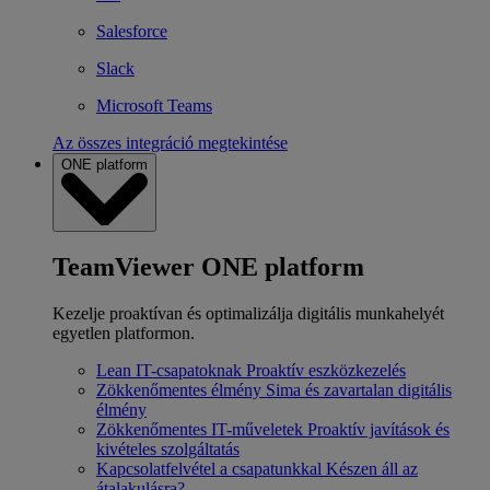
Salesforce
Slack
Microsoft Teams
Az összes integráció megtekintése
ONE platform
TeamViewer ONE platform
Kezelje proaktívan és optimalizálja digitális munkahelyét
egyetlen platformon.
Lean IT-csapatoknak
Proaktív eszközkezelés
Zökkenőmentes élmény
Sima és zavartalan digitális
élmény
Zökkenőmentes IT-műveletek
Proaktív javítások és
kivételes szolgáltatás
Kapcsolatfelvétel a csapatunkkal
Készen áll az
átalakulásra?