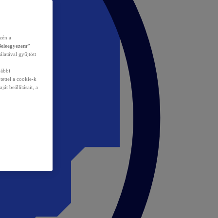
zén a
Beleegyezem”
álatával gyűjtött
vábbi
tettel a cookie-k
át beállításait, a