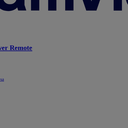
er Remote
ása