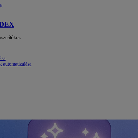
lt
 DEX
asználókra.
ása
k automatizálása