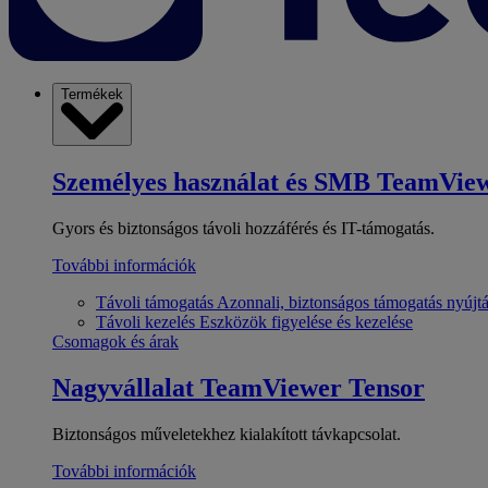
Termékek
Személyes használat és SMB
TeamView
Gyors és biztonságos távoli hozzáférés és IT-támogatás.
További információk
Távoli támogatás
Azonnali, biztonságos támogatás nyújt
Távoli kezelés
Eszközök figyelése és kezelése
Csomagok és árak
Nagyvállalat
TeamViewer Tensor
Biztonságos műveletekhez kialakított távkapcsolat.
További információk