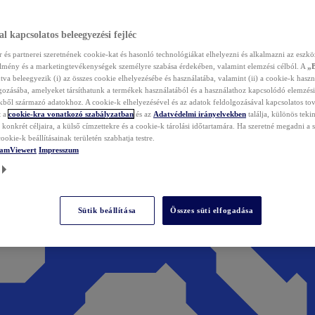
l kapcsolatos beleegyezési fejléc
és partnerei szeretnének cookie-kat és hasonló technológiákat elhelyezni és alkalmazni az eszkö
élmény és a marketingtevékenységek személyre szabása érdekében, valamint elemzési célból. A
„
tva beleegyezik (i) az összes cookie elhelyezésébe és használatába, valamint (ii) a cookie-k haszn
gozásába, amelyeket társíthatunk a termékek használatából és a használathoz kapcsolódó elemzési
ből származó adatokhoz. A cookie-k elhelyezésével és az adatok feldolgozásával kapcsolatos to
t a
cookie-kra vonatkozó szabályzatban
és az
Adatvédelmi irányelvekben
találja, különös tekin
konkrét céljaira, a külső címzettekre és a cookie-k tárolási időtartamára. Ha szeretné megadni a saj
ookie-k beállításainak területén szabhatja testre.
TeamViewert
Impresszum
Sütik beállítása
Összes süti elfogadása