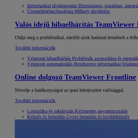
Informatikai távtámogatás
Biztonságos, rugalmas, integrá
Üzemeltetéstechnológia
Műhely távelérése
Valós idejű hibaelhárítás
TeamViewer
Oldja meg a problémákat, mielőtt azok hatással lennének a felh
További információk
Végponti hibaelhárítás
Problémák azonosítása és megold
Végponti automatizálás
Rendszeres informatikai feladato
Online dolgozó
TeamViewer Frontline
Növelje a hatékonyságot az ipari kiterjesztett valósággal.
További információk
Logisztika és raktározás
Kézmentes anyagmozgatás
Képzés és betanítás
Gyors betanítás és továbbképzés