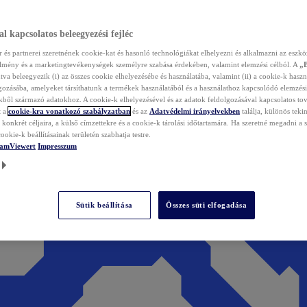
l kapcsolatos beleegyezési fejléc
és partnerei szeretnének cookie-kat és hasonló technológiákat elhelyezni és alkalmazni az eszkö
élmény és a marketingtevékenységek személyre szabása érdekében, valamint elemzési célból. A
„
tva beleegyezik (i) az összes cookie elhelyezésébe és használatába, valamint (ii) a cookie-k haszn
gozásába, amelyeket társíthatunk a termékek használatából és a használathoz kapcsolódó elemzési
ből származó adatokhoz. A cookie-k elhelyezésével és az adatok feldolgozásával kapcsolatos to
t a
cookie-kra vonatkozó szabályzatban
és az
Adatvédelmi irányelvekben
találja, különös tekin
konkrét céljaira, a külső címzettekre és a cookie-k tárolási időtartamára. Ha szeretné megadni a saj
ookie-k beállításainak területén szabhatja testre.
TeamViewert
Impresszum
Sütik beállítása
Összes süti elfogadása