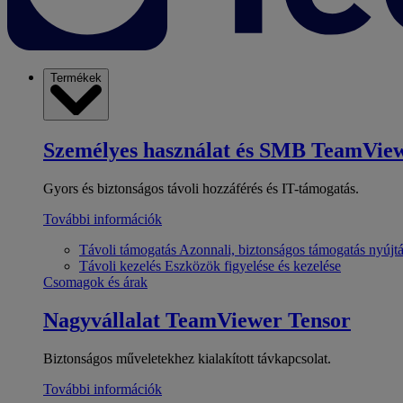
Termékek
Személyes használat és SMB
TeamView
Gyors és biztonságos távoli hozzáférés és IT-támogatás.
További információk
Távoli támogatás
Azonnali, biztonságos támogatás nyújt
Távoli kezelés
Eszközök figyelése és kezelése
Csomagok és árak
Nagyvállalat
TeamViewer Tensor
Biztonságos műveletekhez kialakított távkapcsolat.
További információk