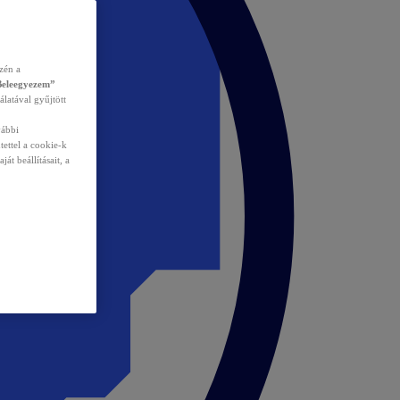
zén a
Beleegyezem”
álatával gyűjtött
vábbi
tettel a cookie-k
át beállításait, a