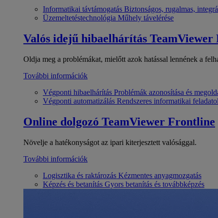
Informatikai távtámogatás
Biztonságos, rugalmas, integrá
Üzemeltetéstechnológia
Műhely távelérése
Valós idejű hibaelhárítás
TeamViewer
Oldja meg a problémákat, mielőtt azok hatással lennének a felh
További információk
Végponti hibaelhárítás
Problémák azonosítása és megold
Végponti automatizálás
Rendszeres informatikai feladato
Online dolgozó
TeamViewer Frontline
Növelje a hatékonyságot az ipari kiterjesztett valósággal.
További információk
Logisztika és raktározás
Kézmentes anyagmozgatás
Képzés és betanítás
Gyors betanítás és továbbképzés