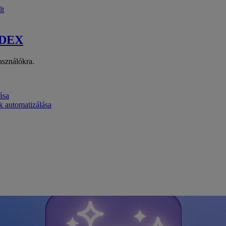
lt
 DEX
asználókra.
ása
k automatizálása