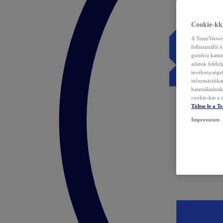
Cookie-kka
A TeamViewer 
felhasználói 
gombra kattin
adatok feldol
tevékenységek
információka
használatának 
cookie-kat a c
Töltse le a 
Impresszum