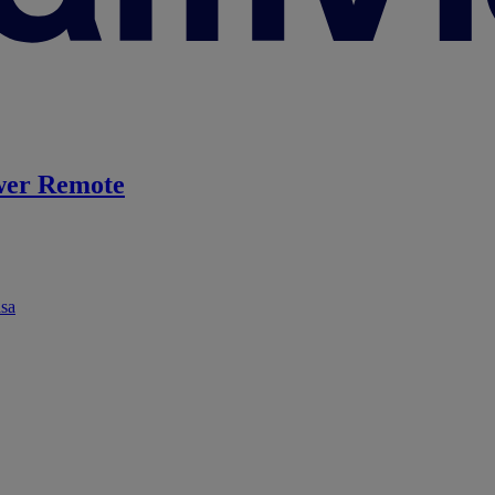
er Remote
ása