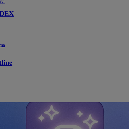
ivi
 DEX
ema
line