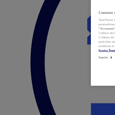
Consenso 
TeamViewer ed 
personalizzare
“Acconsento
l’utilizzo dei
L’utilizzo dei
particolare at
modificare le
Scarica Tea
Imprint