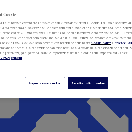
ai Cookie
i suoi partner vorrebbero utilizzare cookie e tecnologie affini (“Cookie”) sul tuo dispositivo al 
 la tua esperienza di navigazione, le nostre abitudini di marketing e per finalità analitiche. Selez
”
, acconsentirai all’impostazione (i) di tutti i Cookie ed alla relativa elaborazione dei dati (ii) racco
 Cookie stessi, che potrebbero essere abbinati a dati sul tuo utilizzo dei prodotti e relative metrich
 Cookie e l’analisi dei dati sono descritti con precisione nella nostra
Cookie Policy
e
Privacy Pol
tenzione agli scopi, alla condivisione con terze parti, ed alla durata della conservazione dei dati. S
 tue preferenze, puoi personalizzare le impostazioni dei tuoi Cookie dalle Impostazioni Cookie.
mViewer
Imprint
Impostazioni cookie
Accetta tutti i cookie