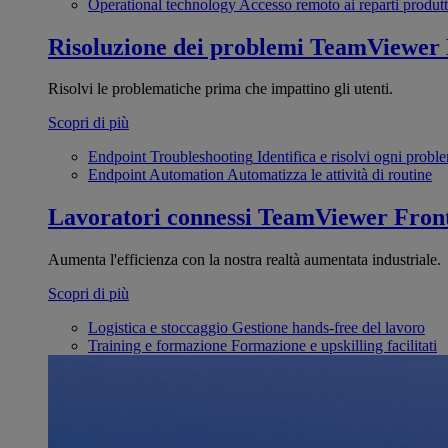
Operational technology
Accesso remoto ai reparti produtt
Risoluzione dei problemi
TeamViewer
Risolvi le problematiche prima che impattino gli utenti.
Scopri di più
Endpoint Troubleshooting
Identifica e risolvi ogni probl
Endpoint Automation
Automatizza le attività di routine
Lavoratori connessi
TeamViewer Front
Aumenta l'efficienza con la nostra realtà aumentata industriale.
Scopri di più
Logistica e stoccaggio
Gestione hands-free del lavoro
Training e formazione
Formazione e upskilling facilitati