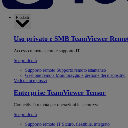
Prodotti
Uso privato e SMB
TeamViewer Remo
Accesso remoto sicuro e supporto IT.
Scopri di più
Supporto remoto
Supporto remoto istantaneo
Gestione remota
Monitoraggio e gestione dei dispositivi
Vedi piani e prezzi
Enterprise
TeamViewer Tensor
Connettività remota per operazioni in sicurezza.
Scopri di più
Supporto remoto IT
Sicuro, flessibile, integrato