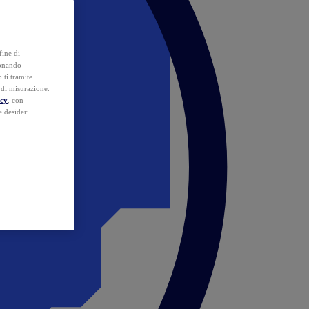
fine di
ionando
lti tramite
e di misurazione.
icy
, con
e desideri