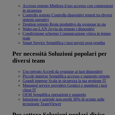
Accesso remoto
Migliora il tuo accesso con connessioni
in sicurezza
Controllo remoto
Controlla dispositivi remoti tra diversi
sistemi operativi
Desktop remoto
Resta produttivo da ovunque tu sia
Wake-on-LAN
Avvia da remoto i dispositivi
Condivisione schermo
Comunicazione visiva in tempo
reale
Smart Service
Semplifica i tuoi servizi post-vendita
Per necessità
Soluzioni popolari per
diversi team
Uso privato
Accedi da ovunque ai tuoi dispositivi
Piccole imprese
Semplifica accesso e supporto remoto
Grandi imprese
Scala in sicurezza la tua gestione IT
Managed service providers
Gestisci e mantieni i tuoi
client IT
OEM
Semplifica operazioni e supporto
Istruzione e aziende non-profit
30% di sconto sulle
tecnologie TeamViewer
Per settore
Soluzioni poplari divise