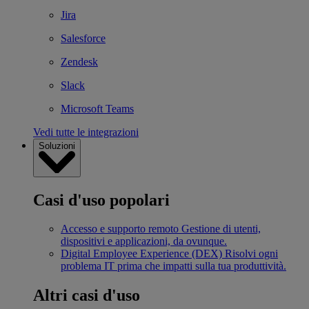
Jira
Salesforce
Zendesk
Slack
Microsoft Teams
Vedi tutte le integrazioni
Soluzioni
Casi d'uso popolari
Accesso e supporto remoto
Gestione di utenti,
dispositivi e applicazioni, da ovunque.
Digital Employee Experience (DEX)
Risolvi ogni
problema IT prima che impatti sulla tua produttività.
Altri casi d'uso