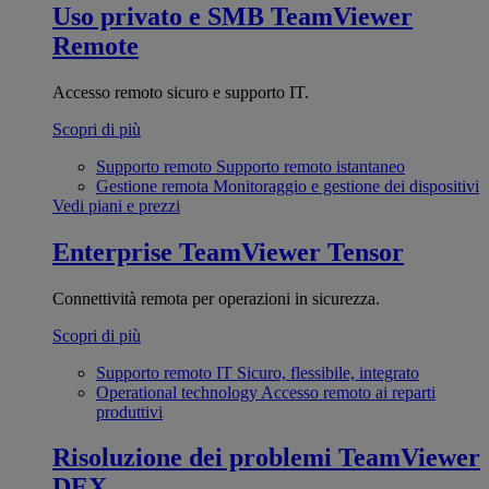
Uso privato e SMB
TeamViewer
Remote
Accesso remoto sicuro e supporto IT.
Scopri di più
Supporto remoto
Supporto remoto istantaneo
Gestione remota
Monitoraggio e gestione dei dispositivi
Vedi piani e prezzi
Enterprise
TeamViewer Tensor
Connettività remota per operazioni in sicurezza.
Scopri di più
Supporto remoto IT
Sicuro, flessibile, integrato
Operational technology
Accesso remoto ai reparti
produttivi
Risoluzione dei problemi
TeamViewer
DEX