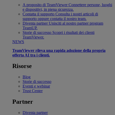
A proposito di TeamViewer
Connettere persone, luoghi
e dispositivi, in piena sicurezza.
Contatta il supporto
Consulta i nostri articoli di
supporto oppure contatta il nostro team.
Diventa partner
Unisciti al nostro partner program
TeamUP.
Storie di successo
Scopri i risultati dei clienti
TeamViewer.
NEWS
TeamViewer rileva una rapida adozione della propria
offerta AI tra i clienti.
Risorse
Blog
Storie di successo
Eventi e webinar
Trust Center
Partner
Diventa partner