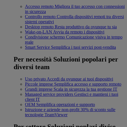
Accesso remoto
Migliora il tuo accesso con connessioni
in sicurezza
Controllo remoto
Controlla dispositivi remoti tra diversi
sistemi operativi
Desktop remoto
Resta produttivo da ovunque tu sia
Wake-on-LAN
Avvia da remoto i dispositivi
Condivisione schermo
Comunicazione visiva in tempo
reale
Smart Service
Semplifica i tuoi servizi post-vendita
Per necessità
Soluzioni popolari per
diversi team
Uso privato
Accedi da ovunque ai tuoi dispositivi
Piccole imprese
Semplifica accesso e supporto remoto
Grandi imprese
Scala in sicurezza la tua gestione IT
Managed service providers
Gestisci e mantieni i tuoi
client IT
OEM
Semplifica operazioni e supporto
Istruzione e aziende non-profit
30% di sconto sulle
tecnologie TeamViewer
Per settore
Soluzioni poplari divise