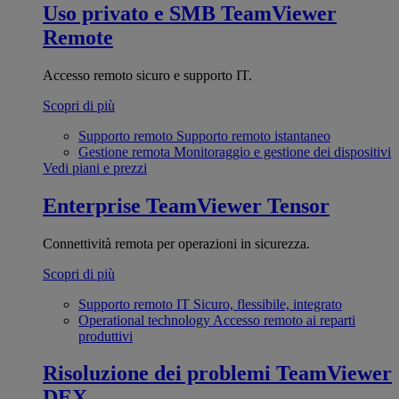
Uso privato e SMB
TeamViewer
Remote
Accesso remoto sicuro e supporto IT.
Scopri di più
Supporto remoto
Supporto remoto istantaneo
Gestione remota
Monitoraggio e gestione dei dispositivi
Vedi piani e prezzi
Enterprise
TeamViewer Tensor
Connettività remota per operazioni in sicurezza.
Scopri di più
Supporto remoto IT
Sicuro, flessibile, integrato
Operational technology
Accesso remoto ai reparti
produttivi
Risoluzione dei problemi
TeamViewer
DEX