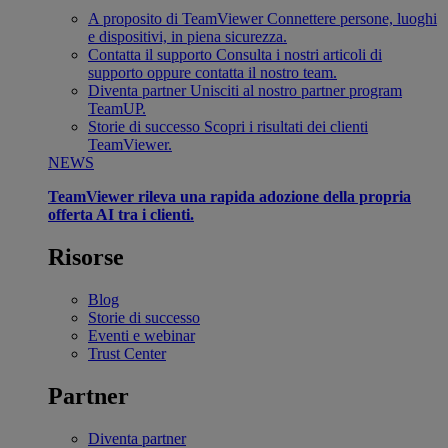
A proposito di TeamViewer
Connettere persone, luoghi
e dispositivi, in piena sicurezza.
Contatta il supporto
Consulta i nostri articoli di
supporto oppure contatta il nostro team.
Diventa partner
Unisciti al nostro partner program
TeamUP.
Storie di successo
Scopri i risultati dei clienti
TeamViewer.
NEWS
TeamViewer rileva una rapida adozione della propria
offerta AI tra i clienti.
Risorse
Blog
Storie di successo
Eventi e webinar
Trust Center
Partner
Diventa partner