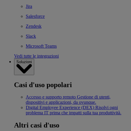
Jira
Salesforce
Zendesk
Slack
Microsoft Teams
Vedi tutte le integrazioni
Soluzioni
Casi d'uso popolari
Accesso e supporto remoto
Gestione di utenti,
dispositivi e applicazioni, da ovunque.
Digital Employee Experience (DEX)
Risolvi ogni
problema IT prima che impatti sulla tua produttività.
Altri casi d'uso