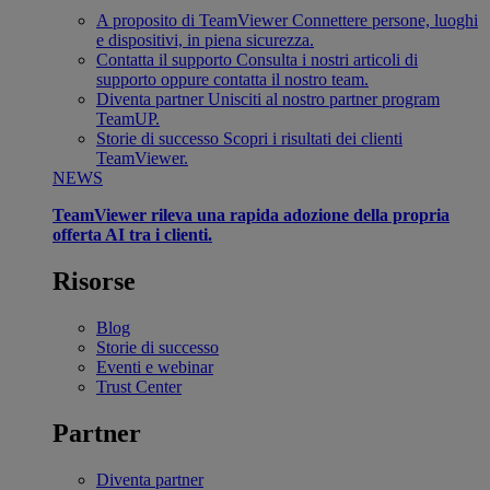
A proposito di TeamViewer
Connettere persone, luoghi
e dispositivi, in piena sicurezza.
Contatta il supporto
Consulta i nostri articoli di
supporto oppure contatta il nostro team.
Diventa partner
Unisciti al nostro partner program
TeamUP.
Storie di successo
Scopri i risultati dei clienti
TeamViewer.
NEWS
TeamViewer rileva una rapida adozione della propria
offerta AI tra i clienti.
Risorse
Blog
Storie di successo
Eventi e webinar
Trust Center
Partner
Diventa partner