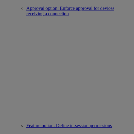
Approval option: Enforce approval for devices
receiving a connection
Feature option: Define in-session permissions