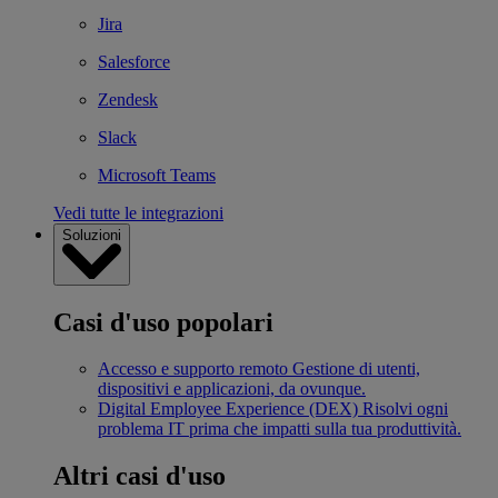
Jira
Salesforce
Zendesk
Slack
Microsoft Teams
Vedi tutte le integrazioni
Soluzioni
Casi d'uso popolari
Accesso e supporto remoto
Gestione di utenti,
dispositivi e applicazioni, da ovunque.
Digital Employee Experience (DEX)
Risolvi ogni
problema IT prima che impatti sulla tua produttività.
Altri casi d'uso