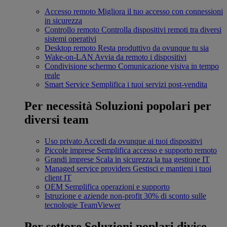
Accesso remoto
Migliora il tuo accesso con connessioni
in sicurezza
Controllo remoto
Controlla dispositivi remoti tra diversi
sistemi operativi
Desktop remoto
Resta produttivo da ovunque tu sia
Wake-on-LAN
Avvia da remoto i dispositivi
Condivisione schermo
Comunicazione visiva in tempo
reale
Smart Service
Semplifica i tuoi servizi post-vendita
Per necessità
Soluzioni popolari per
diversi team
Uso privato
Accedi da ovunque ai tuoi dispositivi
Piccole imprese
Semplifica accesso e supporto remoto
Grandi imprese
Scala in sicurezza la tua gestione IT
Managed service providers
Gestisci e mantieni i tuoi
client IT
OEM
Semplifica operazioni e supporto
Istruzione e aziende non-profit
30% di sconto sulle
tecnologie TeamViewer
Per settore
Soluzioni poplari divise