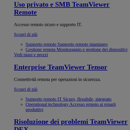
Uso privato e SMB
TeamViewer
Remote
Accesso remoto sicuro e supporto IT.
Scopri di più
Supporto remoto
Supporto remoto istantaneo
Gestione remota
Monitoraggio e gestione dei dispositivi
Vedi piani e prezzi
Enterprise
TeamViewer Tensor
Connettività remota per operazioni in sicurezza.
Scopri di più
Supporto remoto IT
Sicuro, flessibile, integrato
Operational technology
Accesso remoto ai reparti
produttivi
Risoluzione dei problemi
TeamViewer
DEX