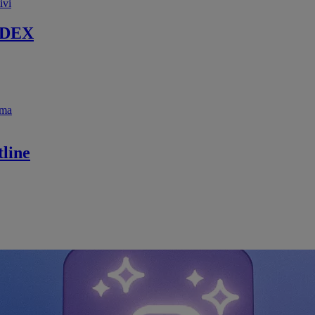
ivi
 DEX
ema
line