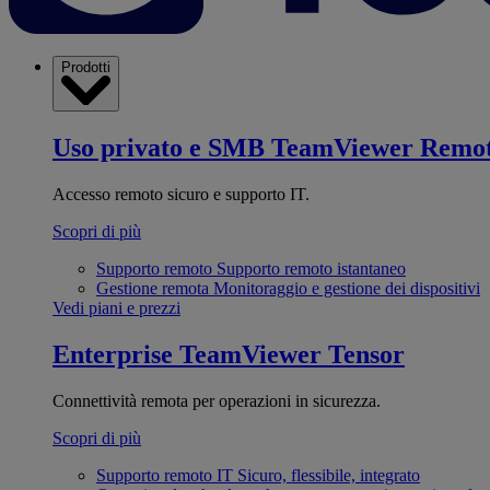
Prodotti
Uso privato e SMB
TeamViewer Remo
Accesso remoto sicuro e supporto IT.
Scopri di più
Supporto remoto
Supporto remoto istantaneo
Gestione remota
Monitoraggio e gestione dei dispositivi
Vedi piani e prezzi
Enterprise
TeamViewer Tensor
Connettività remota per operazioni in sicurezza.
Scopri di più
Supporto remoto IT
Sicuro, flessibile, integrato