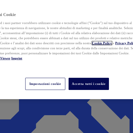
ai Cookie
i suoi partner vorrebbero utilizzare cookie e tecnologie affini (“Cookie”) sul tuo dispositivo al 
 la tua esperienza di navigazione, le nostre abitudini di marketing e per finalità analitiche. Selez
”
, acconsentirai all’impostazione (i) di tutti i Cookie ed alla relativa elaborazione dei dati (ii) racco
 Cookie stessi, che potrebbero essere abbinati a dati sul tuo utilizzo dei prodotti e relative metrich
 Cookie e l’analisi dei dati sono descritti con precisione nella nostra
Cookie Policy
e
Privacy Pol
tenzione agli scopi, alla condivisione con terze parti, ed alla durata della conservazione dei dati. S
 tue preferenze, puoi personalizzare le impostazioni dei tuoi Cookie dalle Impostazioni Cookie.
mViewer
Imprint
Impostazioni cookie
Accetta tutti i cookie