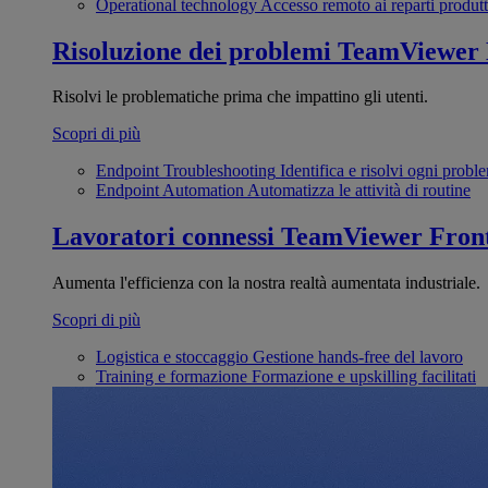
Operational technology
Accesso remoto ai reparti produtt
Risoluzione dei problemi
TeamViewer
Risolvi le problematiche prima che impattino gli utenti.
Scopri di più
Endpoint Troubleshooting
Identifica e risolvi ogni probl
Endpoint Automation
Automatizza le attività di routine
Lavoratori connessi
TeamViewer Front
Aumenta l'efficienza con la nostra realtà aumentata industriale.
Scopri di più
Logistica e stoccaggio
Gestione hands-free del lavoro
Training e formazione
Formazione e upskilling facilitati