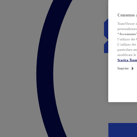
Consenso 
TeamViewer ed 
personalizzare
“Acconsento
l’utilizzo dei
L’utilizzo dei
particolare at
modificare le
Scarica Tea
Imprint