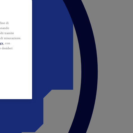
fine di
ionando
lti tramite
e di misurazione.
icy
, con
e desideri