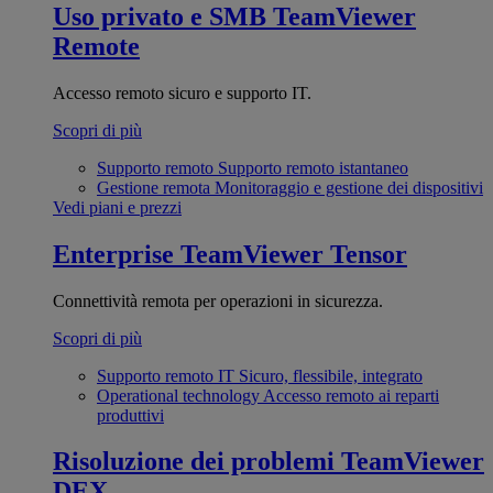
Uso privato e SMB
TeamViewer
Remote
Accesso remoto sicuro e supporto IT.
Scopri di più
Supporto remoto
Supporto remoto istantaneo
Gestione remota
Monitoraggio e gestione dei dispositivi
Vedi piani e prezzi
Enterprise
TeamViewer Tensor
Connettività remota per operazioni in sicurezza.
Scopri di più
Supporto remoto IT
Sicuro, flessibile, integrato
Operational technology
Accesso remoto ai reparti
produttivi
Risoluzione dei problemi
TeamViewer
DEX