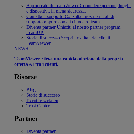
A proposito di TeamViewer
Connettere persone, luoghi
e dispositivi, in piena sicurezza.
Contatta il supporto
Consulta i nostri articoli di
supporto oppure contatta il nostro team.
Diventa partner
Unisciti al nostro partner program
TeamUP.
Storie di successo
Scopri i risultati dei clienti
TeamViewer.
NEWS
TeamViewer rileva una rapida adozione della propria
offerta AI tra i clienti.
Risorse
Blog
Storie di successo
Eventi e webinar
Trust Center
Partner
Diventa partner