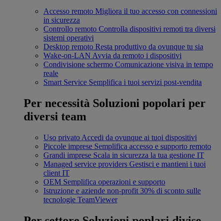
Accesso remoto
Migliora il tuo accesso con connessioni
in sicurezza
Controllo remoto
Controlla dispositivi remoti tra diversi
sistemi operativi
Desktop remoto
Resta produttivo da ovunque tu sia
Wake-on-LAN
Avvia da remoto i dispositivi
Condivisione schermo
Comunicazione visiva in tempo
reale
Smart Service
Semplifica i tuoi servizi post-vendita
Per necessità
Soluzioni popolari per
diversi team
Uso privato
Accedi da ovunque ai tuoi dispositivi
Piccole imprese
Semplifica accesso e supporto remoto
Grandi imprese
Scala in sicurezza la tua gestione IT
Managed service providers
Gestisci e mantieni i tuoi
client IT
OEM
Semplifica operazioni e supporto
Istruzione e aziende non-profit
30% di sconto sulle
tecnologie TeamViewer
Per settore
Soluzioni poplari divise