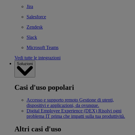
Jira
Salesforce
Zendesk
Slack
Microsoft Teams
Vedi tutte le integrazioni
Soluzioni
Casi d'uso popolari
Accesso e supporto remoto
Gestione di utenti,
dispositivi e applicazioni, da ovunque.
Digital Employee Experience (DEX)
Risolvi ogni
problema IT prima che impatti sulla tua produttività.
Altri casi d'uso