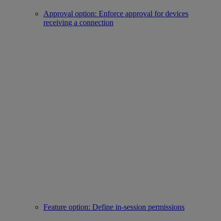
Approval option: Enforce approval for devices
receiving a connection
Feature option: Define in-session permissions