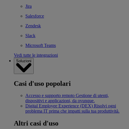
Jira
Salesforce
Zendesk
Slack
Microsoft Teams
Vedi tutte le integrazioni
Soluzioni
Casi d'uso popolari
Accesso e supporto remoto
Gestione di utenti,
dispositivi e applicazioni, da ovunque.
Digital Employee Experience (DEX)
Risolvi ogni
problema IT prima che impatti sulla tua produttività.
Altri casi d'uso