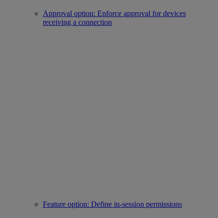
Approval option: Enforce approval for devices
receiving a connection
Feature option: Define in-session permissions