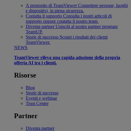
A proposito di TeamViewer
Connettere persone, luoghi
e dispositivi, in piena sicurezza.
Contatta il supporto
Consulta i nostri articoli di
supporto oppure contatta il nostro team.
Diventa partner
Unisciti al nostro partner program
TeamUP.
Storie di successo
Scopri i risultati dei clienti
TeamViewer.
NEWS
TeamViewer rileva una rapida adozione della propria
offerta AI tra i clienti.
Risorse
Blog
Storie di successo
Eventi e webinar
Trust Center
Partner
Diventa partner