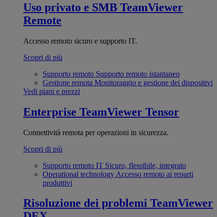
Uso privato e SMB
TeamViewer
Remote
Accesso remoto sicuro e supporto IT.
Scopri di più
Supporto remoto
Supporto remoto istantaneo
Gestione remota
Monitoraggio e gestione dei dispositivi
Vedi piani e prezzi
Enterprise
TeamViewer Tensor
Connettività remota per operazioni in sicurezza.
Scopri di più
Supporto remoto IT
Sicuro, flessibile, integrato
Operational technology
Accesso remoto ai reparti
produttivi
Risoluzione dei problemi
TeamViewer
DEX