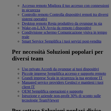
Accesso remoto
Migliora il tuo accesso con connessioni
in sicurezza
Controllo remoto
Controlla dispositivi remoti tra diversi
sistemi operativi
Desktop remoto
Resta produttivo da ovunque tu sia
Wake-on-LAN
Avvia da remoto i dispositivi
Condivisione schermo
Comunicazione visiva in tempo
reale
Smart Service
Semplifica i tuoi servizi post-vendita
Per necessità
Soluzioni popolari per
diversi team
Uso privato
Accedi da ovunque ai tuoi dispositivi
Piccole imprese
Semplifica accesso e supporto remoto
Grandi imprese
Scala in sicurezza la tua gestione IT
Managed service providers
Gestisci e mantieni i tuoi
client IT
OEM
Semplifica operazioni e supporto
Istruzione e aziende non-profit
30% di sconto sulle
tecnologie TeamViewer
Per settore
Soluzioni poplari divise