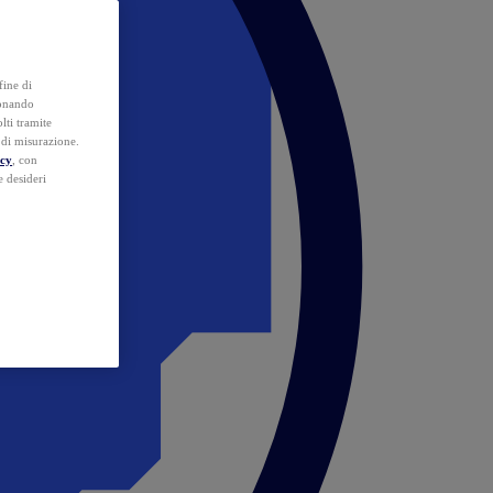
fine di
ionando
lti tramite
e di misurazione.
icy
, con
e desideri