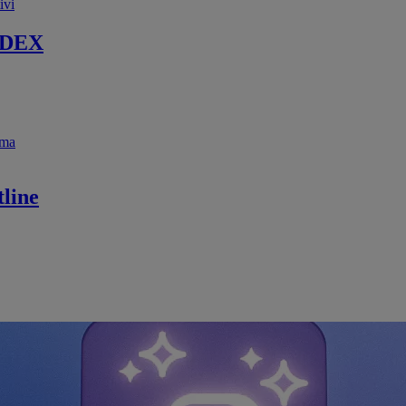
ivi
 DEX
ema
line