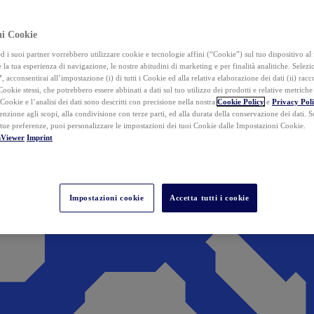
ai Cookie
i suoi partner vorrebbero utilizzare cookie e tecnologie affini (“Cookie”) sul tuo dispositivo al 
 la tua esperienza di navigazione, le nostre abitudini di marketing e per finalità analitiche. Selez
”
, acconsentirai all’impostazione (i) di tutti i Cookie ed alla relativa elaborazione dei dati (ii) racco
 Cookie stessi, che potrebbero essere abbinati a dati sul tuo utilizzo dei prodotti e relative metrich
 Cookie e l’analisi dei dati sono descritti con precisione nella nostra
Cookie Policy
e
Privacy Pol
tenzione agli scopi, alla condivisione con terze parti, ed alla durata della conservazione dei dati. S
 tue preferenze, puoi personalizzare le impostazioni dei tuoi Cookie dalle Impostazioni Cookie.
mViewer
Imprint
Impostazioni cookie
Accetta tutti i cookie