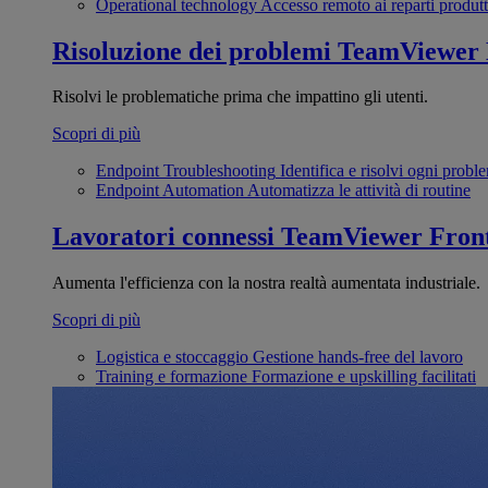
Operational technology
Accesso remoto ai reparti produtt
Risoluzione dei problemi
TeamViewer
Risolvi le problematiche prima che impattino gli utenti.
Scopri di più
Endpoint Troubleshooting
Identifica e risolvi ogni probl
Endpoint Automation
Automatizza le attività di routine
Lavoratori connessi
TeamViewer Front
Aumenta l'efficienza con la nostra realtà aumentata industriale.
Scopri di più
Logistica e stoccaggio
Gestione hands-free del lavoro
Training e formazione
Formazione e upskilling facilitati