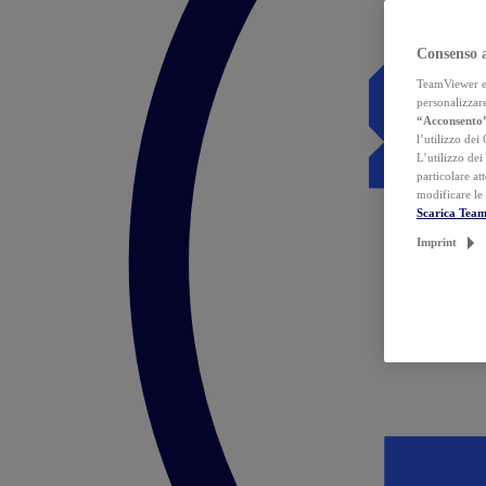
Consenso 
TeamViewer ed 
personalizzare
“Acconsento
l’utilizzo dei
L’utilizzo dei
particolare at
modificare le
Scarica Tea
Imprint