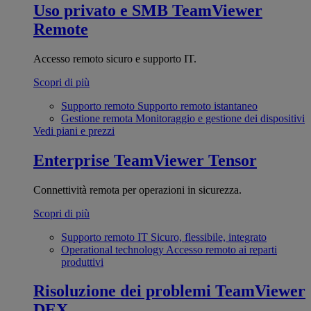
Uso privato e SMB
TeamViewer
Remote
Accesso remoto sicuro e supporto IT.
Scopri di più
Supporto remoto
Supporto remoto istantaneo
Gestione remota
Monitoraggio e gestione dei dispositivi
Vedi piani e prezzi
Enterprise
TeamViewer Tensor
Connettività remota per operazioni in sicurezza.
Scopri di più
Supporto remoto IT
Sicuro, flessibile, integrato
Operational technology
Accesso remoto ai reparti
produttivi
Risoluzione dei problemi
TeamViewer
DEX