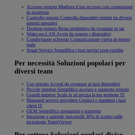
Accesso remoto
Migliora il tuo accesso con connessioni
in sicurezza
Controllo remoto
Controlla dispositivi remoti tra diversi
sistemi operativi
Desktop remoto
Resta produttivo da ovunque tu sia
Wake-on-LAN
Avvia da remoto i dispositivi
Condivisione schermo
Comunicazione visiva in tempo
reale
Smart Service
Semplifica i tuoi servizi post-vendita
Per necessità
Soluzioni popolari per
diversi team
Uso privato
Accedi da ovunque ai tuoi dispositivi
Piccole imprese
Semplifica accesso e supporto remoto
Grandi imprese
Scala in sicurezza la tua gestione IT
Managed service providers
Gestisci e mantieni i tuoi
client IT
OEM
Semplifica operazioni e supporto
Istruzione e aziende non-profit
30% di sconto sulle
tecnologie TeamViewer
Per settore
Soluzioni poplari divise