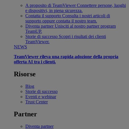
A proposito di TeamViewer
Connettere persone, luoghi
e dispositivi, in piena sicurezza.
Contatta il supporto
Consulta i nostri articoli di
supporto oppure contatta il nostro team.
Diventa partner
Unisciti al nostro partner program
TeamUP.
Storie di successo
Scopri i risultati dei clienti
TeamViewer.
NEWS
TeamViewer rileva una rapida adozione della propria
offerta AI tra i clienti.
Risorse
Blog
Storie di successo
Eventi e webinar
Trust Center
Partner
Diventa partner