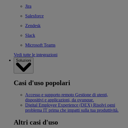
Jira
Salesforce
Zendesk
Slack
Microsoft Teams
Vedi tutte le integrazioni
Soluzioni
Casi d'uso popolari
Accesso e supporto remoto
Gestione di utenti,
dispositivi e applicazioni, da ovunque.
Digital Employee Experience (DEX)
Risolvi ogni
problema IT prima che impatti sulla tua produttività.
Altri casi d'uso