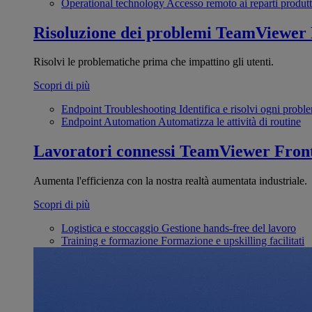
Operational technology
Accesso remoto ai reparti produtt
Risoluzione dei problemi
TeamViewer
Risolvi le problematiche prima che impattino gli utenti.
Scopri di più
Endpoint Troubleshooting
Identifica e risolvi ogni probl
Endpoint Automation
Automatizza le attività di routine
Lavoratori connessi
TeamViewer Front
Aumenta l'efficienza con la nostra realtà aumentata industriale.
Scopri di più
Logistica e stoccaggio
Gestione hands-free del lavoro
Training e formazione
Formazione e upskilling facilitati