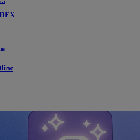
ivi
 DEX
ema
line