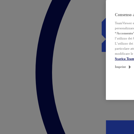
Consenso 
TeamViewer ed 
personalizzare
“Acconsento
l’utilizzo dei
L’utilizzo dei
particolare at
modificare le
Scarica Tea
Imprint