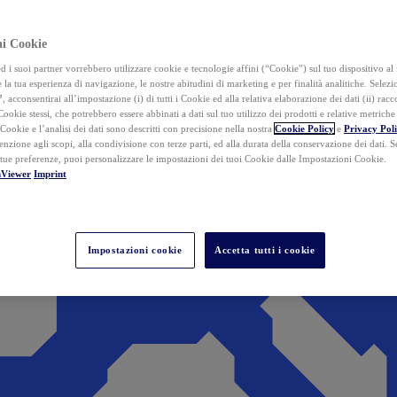
ai Cookie
i suoi partner vorrebbero utilizzare cookie e tecnologie affini (“Cookie”) sul tuo dispositivo al 
 la tua esperienza di navigazione, le nostre abitudini di marketing e per finalità analitiche. Selez
”
, acconsentirai all’impostazione (i) di tutti i Cookie ed alla relativa elaborazione dei dati (ii) racco
 Cookie stessi, che potrebbero essere abbinati a dati sul tuo utilizzo dei prodotti e relative metrich
 Cookie e l’analisi dei dati sono descritti con precisione nella nostra
Cookie Policy
e
Privacy Pol
tenzione agli scopi, alla condivisione con terze parti, ed alla durata della conservazione dei dati. S
 tue preferenze, puoi personalizzare le impostazioni dei tuoi Cookie dalle Impostazioni Cookie.
mViewer
Imprint
Impostazioni cookie
Accetta tutti i cookie