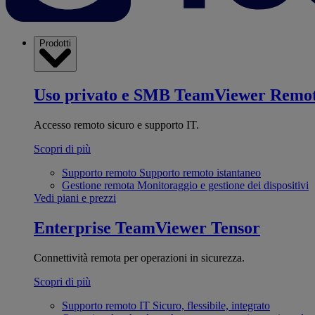
Prodotti
Uso privato e SMB
TeamViewer Remo
Accesso remoto sicuro e supporto IT.
Scopri di più
Supporto remoto
Supporto remoto istantaneo
Gestione remota
Monitoraggio e gestione dei dispositivi
Vedi piani e prezzi
Enterprise
TeamViewer Tensor
Connettività remota per operazioni in sicurezza.
Scopri di più
Supporto remoto IT
Sicuro, flessibile, integrato