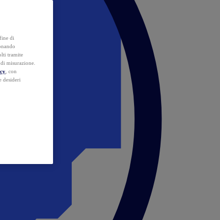
fine di
ionando
lti tramite
e di misurazione.
icy
, con
e desideri