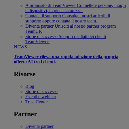
A proposito di TeamViewer
Connettere persone, luoghi
e dispositivi, in piena sicurezza.
Contatta il supporto
Consulta i nostri articoli di
supporto oppure contatta il nostro team.
Diventa partner
Unisciti al nostro partner program
TeamUP.
Storie di successo
Scopri i risultati dei clienti
TeamViewer.
NEWS
TeamViewer rileva una rapida adozione della propria
offerta AI tra i clienti.
Risorse
Blog
Storie di successo
Eventi e webinar
Trust Center
Partner
Diventa partner