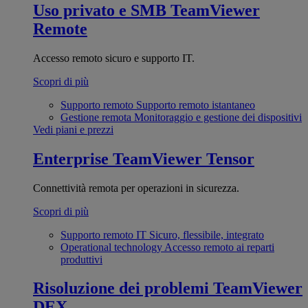
Uso privato e SMB
TeamViewer
Remote
Accesso remoto sicuro e supporto IT.
Scopri di più
Supporto remoto
Supporto remoto istantaneo
Gestione remota
Monitoraggio e gestione dei dispositivi
Vedi piani e prezzi
Enterprise
TeamViewer Tensor
Connettività remota per operazioni in sicurezza.
Scopri di più
Supporto remoto IT
Sicuro, flessibile, integrato
Operational technology
Accesso remoto ai reparti
produttivi
Risoluzione dei problemi
TeamViewer
DEX