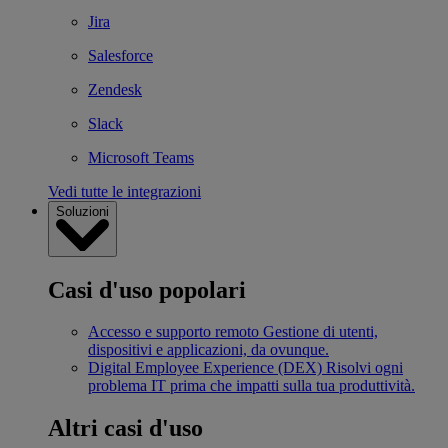
Jira
Salesforce
Zendesk
Slack
Microsoft Teams
Vedi tutte le integrazioni
Soluzioni
Casi d'uso popolari
Accesso e supporto remoto
Gestione di utenti,
dispositivi e applicazioni, da ovunque.
Digital Employee Experience (DEX)
Risolvi ogni
problema IT prima che impatti sulla tua produttività.
Altri casi d'uso