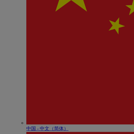
中国 - 中⽂（简体）