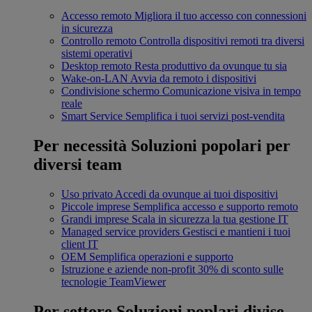
Accesso remoto
Migliora il tuo accesso con connessioni
in sicurezza
Controllo remoto
Controlla dispositivi remoti tra diversi
sistemi operativi
Desktop remoto
Resta produttivo da ovunque tu sia
Wake-on-LAN
Avvia da remoto i dispositivi
Condivisione schermo
Comunicazione visiva in tempo
reale
Smart Service
Semplifica i tuoi servizi post-vendita
Per necessità
Soluzioni popolari per
diversi team
Uso privato
Accedi da ovunque ai tuoi dispositivi
Piccole imprese
Semplifica accesso e supporto remoto
Grandi imprese
Scala in sicurezza la tua gestione IT
Managed service providers
Gestisci e mantieni i tuoi
client IT
OEM
Semplifica operazioni e supporto
Istruzione e aziende non-profit
30% di sconto sulle
tecnologie TeamViewer
Per settore
Soluzioni poplari divise